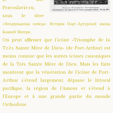
Pravoslavie.ru,
Saint Sophrony l’Athonite
Staritsa Marie Makovkine
Archimandrite Lazare (Abachidzé)
sous le titre
Sainte Xenia
Natalia de Vyritsa
Geronda Arsenios le Spiléote
«Неодержанная победа» История Порт-Артурской иконы
Божией Матери.
Sainte Matrone de Moscou
Staritsa Anastasia
Gerondissa Makrina (Vassopoulou)
On peut affirmer que l’icône «Triomphe de la
Très Sainte Mère de Dieu» (de Port-Arthur) est
Archimandrite Nathanaël (Pospelov)
moins connue que les autres icônes canoniques
de la Très Sainte Mère de Dieu. Mais les faits
Père Héliodore
montrent que la vénération de l’icône de Port-
Arthur s’étend largement, dépasse le littoral
pacifique, la région de l’Amour et s’étend à
l’Europe et à une grande partie du monde
Orthodoxe.