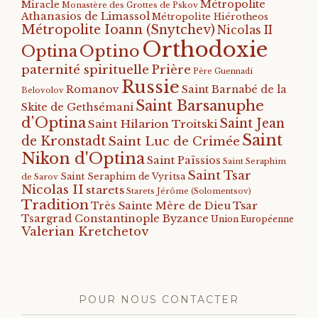
Métropolite
Miracle
Monastère des Grottes de Pskov
Athanasios de Limassol
Métropolite Hiérotheos
Métropolite Ioann (Snytchev)
Nicolas II
Orthodoxie
Optino
Optina
paternité spirituelle
Prière
Père Guennadi
Russie
Romanov
Saint Barnabé de la
Belovolov
Saint Barsanuphe
Skite de Gethsémani
d'Optina
Saint Jean
Saint Hilarion Troitski
Saint
de Kronstadt
Saint Luc de Crimée
Nikon d'Optina
Saint Païssios
Saint Seraphim
Saint Tsar
Saint Seraphim de Vyritsa
de Sarov
Nicolas II
starets
Starets Jérôme (Solomentsov)
Tradition
Tsar
Très Sainte Mère de Dieu
Tsargrad Constantinople Byzance
Union Européenne
Valerian Kretchetov
POUR NOUS CONTACTER