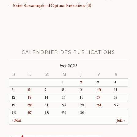
Saint Barsanuphe d’Optina. Entretiens (6)
CALENDRIER DES PUBLICATIONS
juin 2022
D
L
M
M
J
V
S
1
2
3
4
5
6
7
8
9
10
11
12
13
14
15
16
17
18
19
20
21
22
23
24
25
26
27
28
29
30
« Mai
Juil »