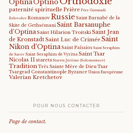
Orthodoxie
Optino
Optina
paternité spirituelle
Prière
Père Guennadi
Russie
Romanov
Saint Barnabé de la
Belovolov
Saint Barsanuphe
Skite de Gethsémani
d'Optina
Saint Jean
Saint Hilarion Troitski
Saint
de Kronstadt
Saint Luc de Crimée
Nikon d'Optina
Saint Païssios
Saint Seraphim
Saint Tsar
Saint Seraphim de Vyritsa
de Sarov
Nicolas II
starets
Starets Jérôme (Solomentsov)
Tradition
Tsar
Très Sainte Mère de Dieu
Tsargrad Constantinople Byzance
Union Européenne
Valerian Kretchetov
POUR NOUS CONTACTER
Page de contact.