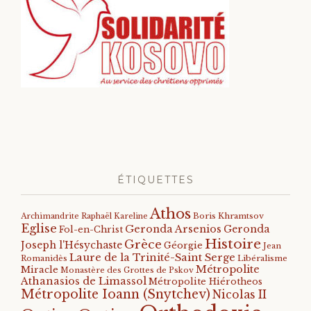
ÉTIQUETTES
Athos
Archimandrite Raphaël Kareline
Boris Khramtsov
Eglise
Geronda Arsenios
Geronda
Fol-en-Christ
Histoire
Grèce
Joseph l'Hésychaste
Géorgie
Jean
Laure de la Trinité-Saint Serge
Romanidès
Libéralisme
Métropolite
Miracle
Monastère des Grottes de Pskov
Athanasios de Limassol
Métropolite Hiérotheos
Métropolite Ioann (Snytchev)
Nicolas II