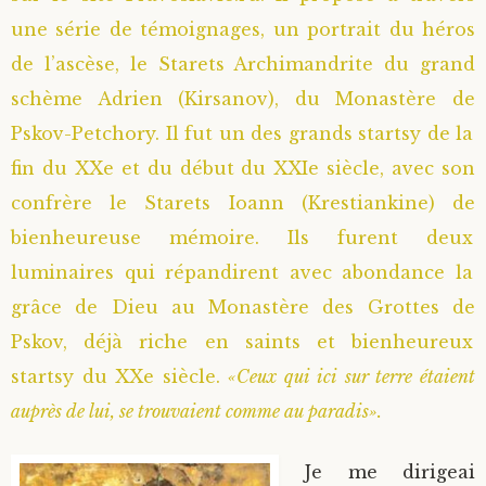
une série de témoignages, un portrait du héros
Saint Sophrony l’Athonite
Staritsa Marie Makovkine
Archimandrite Lazare (Abachidzé)
de l’ascèse, le Starets Archimandrite du grand
Sainte Xenia
Natalia de Vyritsa
Geronda Arsenios le Spiléote
schème Adrien (Kirsanov), du Monastère de
Pskov-Petchory. Il fut un des grands startsy de la
Sainte Matrone de Moscou
Staritsa Anastasia
Gerondissa Makrina (Vassopoulou)
fin du XXe et du début du XXIe siècle, avec son
confrère le Starets Ioann (Krestiankine) de
Archimandrite Nathanaël (Pospelov)
bienheureuse mémoire. Ils furent deux
luminaires qui répandirent avec abondance la
Père Héliodore
grâce de Dieu au Monastère des Grottes de
Pskov, déjà riche en saints et bienheureux
startsy du XXe siècle.
«Ceux qui ici sur terre étaient
auprès de lui, se trouvaient comme au paradis».
Je me dirigeai