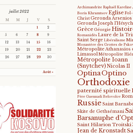
Archimandrite Raphaël Kareline
juillet 2022
Eglise
Fol
Boris Khramtsov
Geronda Arsenios
Christ
M
M
J
V
S
Geronda Joseph l'Hésych
Histoir
1
2
Grèce
Géorgie
Laure de la Tri
5
6
7
8
9
Romanidès
Saint Serge
Mi
Libéralisme
12
13
14
15
16
Monastère des Grottes de Psko
Métropolite Athanasios 
19
20
21
22
23
Limassol
Métropolite Hié
26
27
28
29
30
Métropolite Ioann
(Snytchev)
Nicolas II
Optino
Optina
Août »
Orthodoxie
paternité spirituelle
Rom
Père Guennadi Belovolov
Russie
Saint Barnabé
Sa
Skite de Gethsémani
Barsanuphe d'Opt
Saint Hilarion Troitski
Jean de Kronstadt
Sa