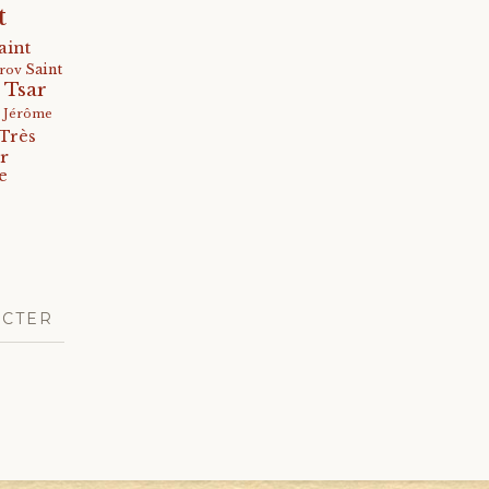
t
aint
Saint
arov
 Tsar
s Jérôme
Très
r
e
ACTER