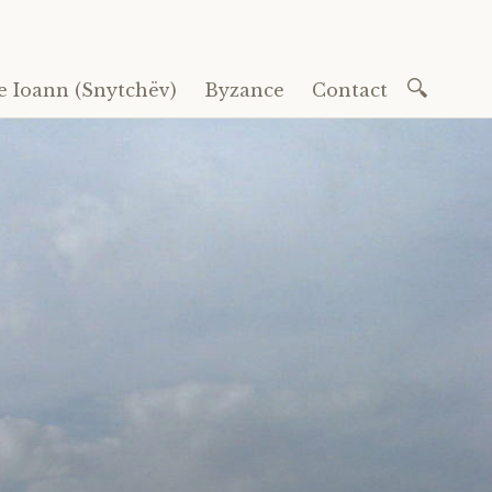
Recherc
e Ioann (Snytchëv)
Byzance
Contact