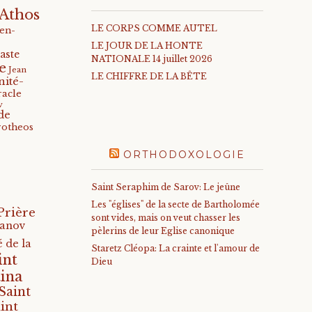
Athos
LE CORPS COMME AUTEL
-en-
LE JOUR DE LA HONTE
aste
NATIONALE 14 juillet 2026
e
Jean
LE CHIFFRE DE LA BÊTE
nité-
racle
v
de
rotheos
ORTHODOXOLOGIE
Saint Seraphim de Sarov: Le jeûne
Les "églises" de la secte de Bartholomée
Prière
sont vides, mais on veut chasser les
anov
pèlerins de leur Eglise canonique
 de la
Staretz Cléopa: La crainte et l'amour de
int
Dieu
ina
Saint
int