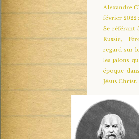
Alexandre Ch
février 2022 
Se référant à
Russie, Pè
regard sur l
les jalons q
époque dans 
Jésus Christ. 