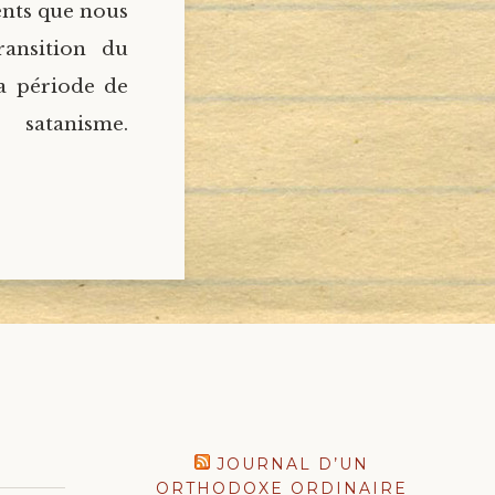
ents que nous
ransition du
a période de
atanisme.
JOURNAL D’UN
ORTHODOXE ORDINAIRE