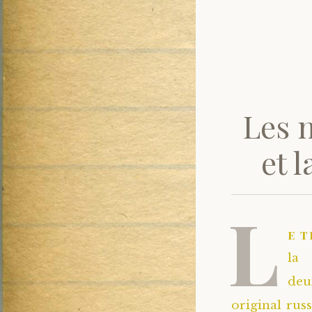
Les 
et 
L
e t
la
de
original russ