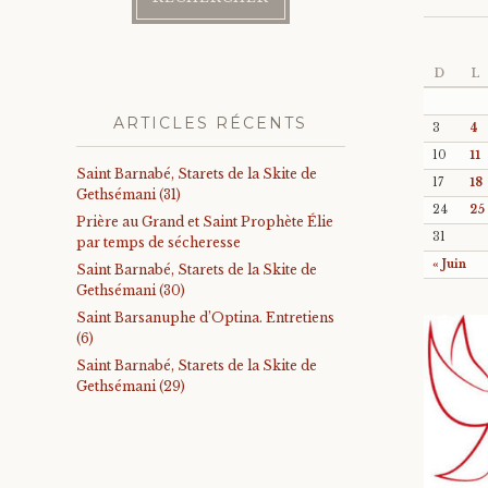
D
L
ARTICLES RÉCENTS
3
4
10
11
Saint Barnabé, Starets de la Skite de
17
18
Gethsémani (31)
24
25
Prière au Grand et Saint Prophète Élie
31
par temps de sécheresse
« Juin
Saint Barnabé, Starets de la Skite de
Gethsémani (30)
Saint Barsanuphe d’Optina. Entretiens
(6)
Saint Barnabé, Starets de la Skite de
Gethsémani (29)