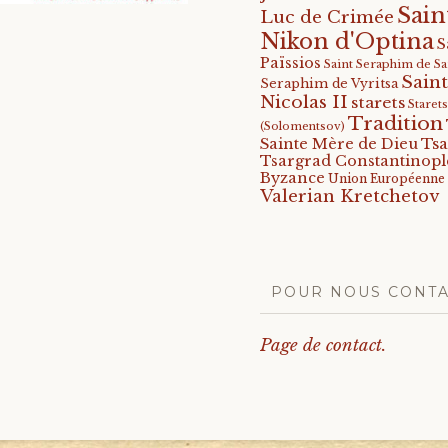
Sain
Luc de Crimée
Nikon d'Optina
S
Païssios
Saint Seraphim de S
Saint
Seraphim de Vyritsa
Nicolas II
starets
Staret
Tradition
(Solomentsov)
Tsa
Sainte Mère de Dieu
Tsargrad Constantinopl
Byzance
Union Européenne
Valerian Kretchetov
POUR NOUS CONT
Page de contact.