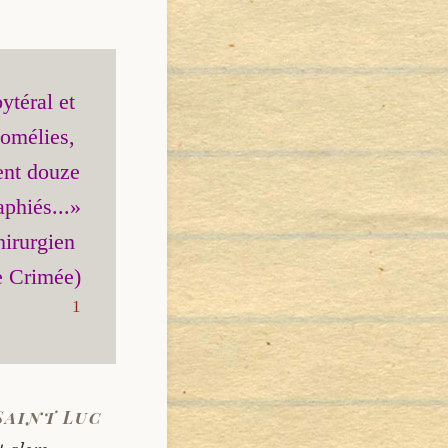
téral et 
omélies, 
ent douze 
phiés...»

irurgien 
1
Saint Luc