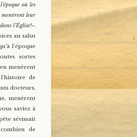
l’époque où les
es menèrent leur
dans l’Église!
».
ices au salut
 qu’à l’époque
outes sortes
t en menèrent
’histoire de
ints docteurs,
me, menèrent
vous saviez à
pête sévissait
, combien de