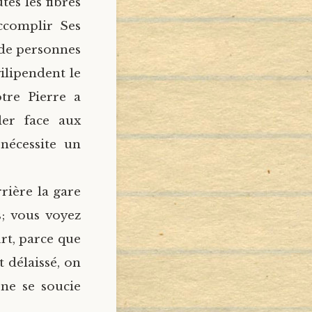
tes les fibres
ccomplir Ses
de personnes
ilipendent le
ôtre Pierre a
ller face aux
 nécessite un
rière la gare
; vous voyez
urt, parce que
t délaissé, on
 ne se soucie