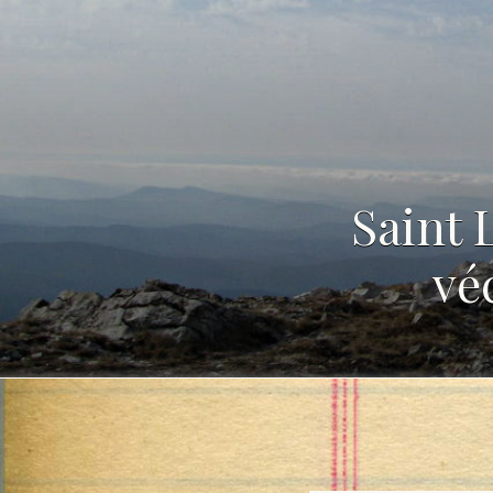
Saint 
vé