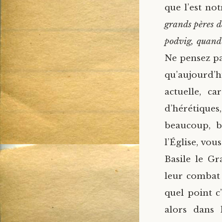
que l’est not
grands pères de
podvig, quand 
Ne pensez pa
qu’aujourd’hu
actuelle, c
d’hérétiques
beaucoup, b
l’Église, vou
Basile le G
leur combat 
quel point c’
alors dans 