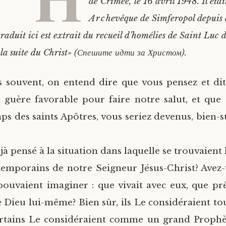
de Crimée, le 16 avril 1948. Il étai
Archevêque de Simferopol depuis 
traduit ici est extrait du recueil d’homélies de Saint Luc
la suite du Christ» (Спешите идти за Христом).
s souvent, on entend dire que vous pensez et di
 guère favorable pour faire notre salut, et que 
s des saints Apôtres, vous seriez devenus, bien-sû
à pensé à la situation dans laquelle se trouvaient 
temporains de notre Seigneur Jésus-Christ? Avez
 pouvaient imaginer : que vivait avec eux, que pr
de Dieu lui-même? Bien sûr, ils Le considéraient 
ertains Le considéraient comme un grand Prophèt