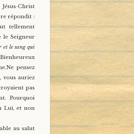
Jésus-Christ
rre répondit :
ut tellement
e le Seigneur
r et le sang qui
. Bienheureux
me.
Ne pensez
, vous auriez
croyaient pas
ent. Pourquoi
n Lui, et non
able au salut