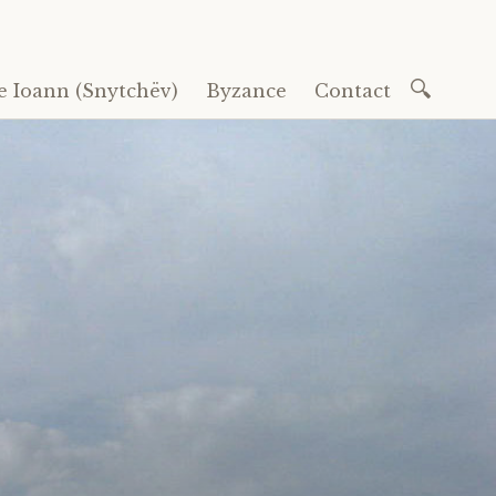
Recherc
e Ioann (Snytchëv)
Byzance
Contact