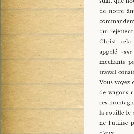
suffit que no
de notre âm
commandemen
qui rejetten
Christ, cela
appelé «
une
méchants par
travail const
Vous voyez c
de wagons r
ces montagnes
la rouille le
ne l’utilise
d’eux.