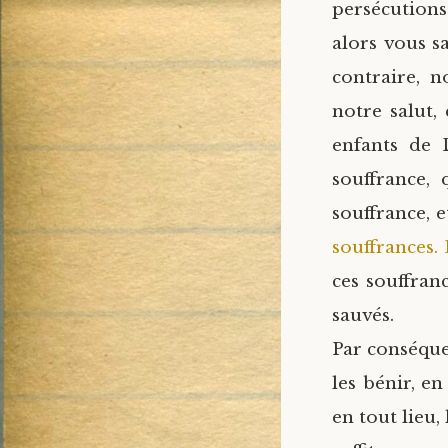
persécutions
alors vous s
contraire, n
notre salut,
enfants de D
souffrance,
souffrance, 
souffrances.
ces souffran
sauvés.
Par conséquen
les bénir, en
en tout lieu,