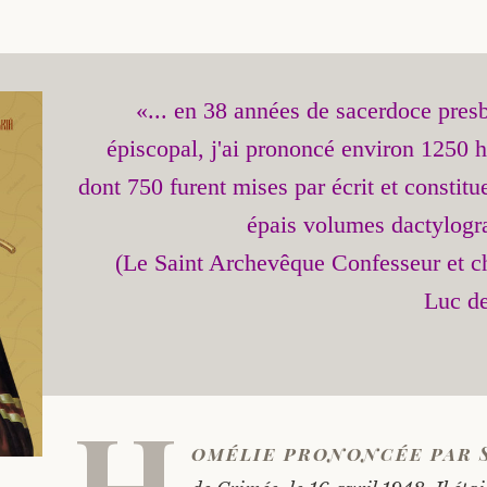
«... en 38 années de sacerdoce presby
épiscopal, j'ai prononcé environ 1250 h
dont 750 furent mises par écrit et constitu
épais volumes dactylogra
(Le Saint Archevêque Confesseur et ch
H
omélie prononcée par 