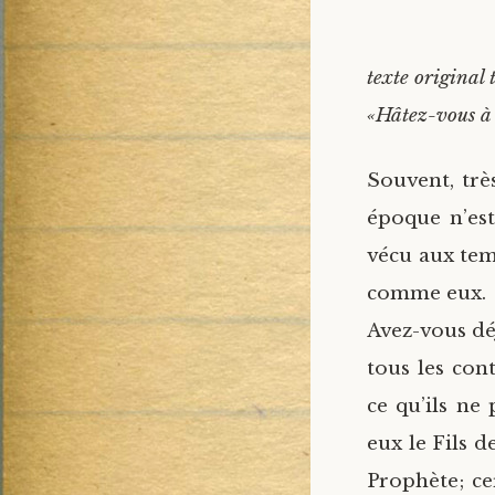
texte original 
«Hâtez-vous à 
Souvent, trè
époque n’est
vécu aux temp
comme eux.
Avez-vous déj
tous les con
ce qu’ils ne
eux le Fils 
Prophète; c