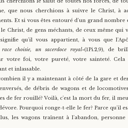
us cherchions le salut de toutes nos forces, de tou
e, que nous cherchions à suivre le Christ, à a
ts. Et si vous êtes entouré d’un grand nombre 
t le Christ, de gens méchants, de ceux même qui v
 signifie qu’il vous appartient, à vous que l’Ap
 race choisie, un sacerdoce royal
»(1Pi.2,9), de bri
 votre foi, votre pureté, votre sainteté. Cela
ant et inlassable.
ombien il y a maintenant à côté de la gare et der
enversés, de débris de wagons et de locomotives
 de fer rouillé? Voilà, c’est la mort du fer, il me
 dévore. Pourquoi ronge-t-elle le fer? Parce qu’il es
 plus, les wagons traînent à l’abandon, personne