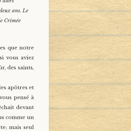
t alors
deux ans. Le
 de Crimée
tes que notre
si vous aviez
r, des saints,
les apôtres et
-vous pensé à
êchait devant
tous comme un
e; mais seul