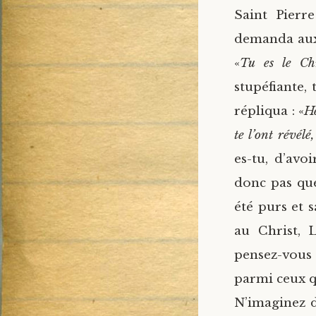
Saint Pierr
demanda aux A
«
Tu es le Ch
stupéfiante,
répliqua : «
He
te l’ont révélé
es-tu, d’avo
donc pas que
été purs et 
au Christ, L
pensez-vous 
parmi ceux q
N’imaginez d