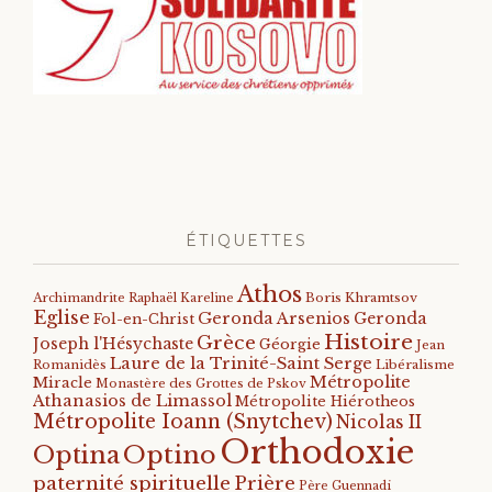
ÉTIQUETTES
Athos
Archimandrite Raphaël Kareline
Boris Khramtsov
Eglise
Geronda Arsenios
Geronda
Fol-en-Christ
Histoire
Grèce
Joseph l'Hésychaste
Géorgie
Jean
Laure de la Trinité-Saint Serge
Romanidès
Libéralisme
Métropolite
Miracle
Monastère des Grottes de Pskov
Athanasios de Limassol
Métropolite Hiérotheos
Métropolite Ioann (Snytchev)
Nicolas II
Orthodoxie
Optino
Optina
paternité spirituelle
Prière
Père Guennadi