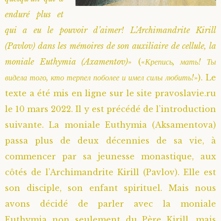
enduré plus et
Saint Sophrony l’Athonite
Staritsa Marie Makovkine
Archimandrite Lazare (Abachidzé)
qui a eu le pouvoir d’aimer! L’Archimandrite Kirill
Sainte Xenia
Natalia de Vyritsa
Geronda Arsenios le Spiléote
(Pavlov) dans les mémoires de son auxiliaire de cellule, la
moniale Euthymia (Axamentov)
» («
Крепись, мать! Ты
Sainte Matrone de Moscou
Staritsa Anastasia
Gerondissa Makrina (Vassopoulou)
видела того, кто терпел поболее и имел силы любить!
»). Le
texte a été mis en ligne sur le site pravoslavie.ru
Archimandrite Nathanaël (Pospelov)
le 10 mars 2022. Il y est précédé de l’introduction
suivante. La moniale Euthymia (Aksamentova)
Père Héliodore
passa plus de deux décennies de sa vie, à
commencer par sa jeunesse monastique, aux
côtés de l’Archimandrite Kirill (Pavlov). Elle est
son disciple, son enfant spirituel. Mais nous
avons décidé de parler avec la moniale
Euthymia non seulement du Père Kirill, mais