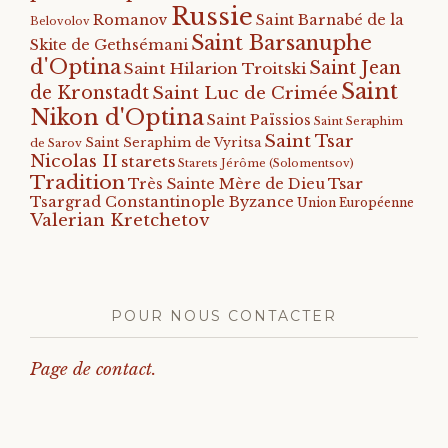
Russie
Romanov
Saint Barnabé de la
Belovolov
Saint Barsanuphe
Skite de Gethsémani
d'Optina
Saint Jean
Saint Hilarion Troitski
Saint
de Kronstadt
Saint Luc de Crimée
Nikon d'Optina
Saint Païssios
Saint Seraphim
Saint Tsar
Saint Seraphim de Vyritsa
de Sarov
Nicolas II
starets
Starets Jérôme (Solomentsov)
Tradition
Tsar
Très Sainte Mère de Dieu
Tsargrad Constantinople Byzance
Union Européenne
Valerian Kretchetov
POUR NOUS CONTACTER
Page de contact.