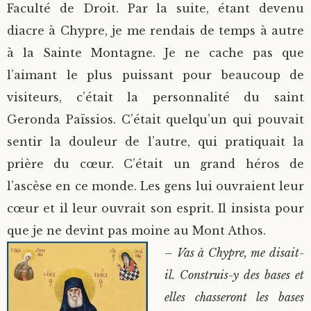
Faculté de Droit. Par la suite, étant devenu
Saint Sophrony l’Athonite
Staritsa Marie Makovkine
Archimandrite Lazare (Abachidzé)
diacre à Chypre, je me rendais de temps à autre
à la Sainte Montagne. Je ne cache pas que
Sainte Xenia
Natalia de Vyritsa
Geronda Arsenios le Spiléote
l’aimant le plus puissant pour beaucoup de
visiteurs, c’était la personnalité du saint
Sainte Matrone de Moscou
Staritsa Anastasia
Gerondissa Makrina (Vassopoulou)
Geronda Païssios. C’était quelqu’un qui pouvait
Archimandrite Nathanaël (Pospelov)
sentir la douleur de l’autre, qui pratiquait la
prière du cœur.
C’était un grand héros de
Père Héliodore
l’ascèse en ce monde. Les gens lui ouvraient leur
cœur et il leur ouvrait son esprit. Il insista pour
que je ne devint pas moine au Mont Athos.
– Vas à Chypre, me disait-
il. Construis-y des bases et
elles chasseront les bases