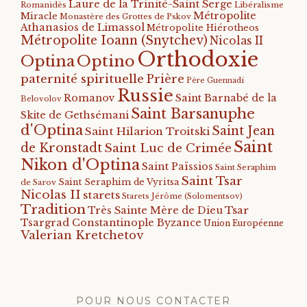
Laure de la Trinité-Saint Serge
Romanidès
Libéralisme
Métropolite
Miracle
Monastère des Grottes de Pskov
Athanasios de Limassol
Métropolite Hiérotheos
Métropolite Ioann (Snytchev)
Nicolas II
Orthodoxie
Optino
Optina
paternité spirituelle
Prière
Père Guennadi
Russie
Romanov
Saint Barnabé de la
Belovolov
Saint Barsanuphe
Skite de Gethsémani
d'Optina
Saint Jean
Saint Hilarion Troitski
Saint
de Kronstadt
Saint Luc de Crimée
Nikon d'Optina
Saint Païssios
Saint Seraphim
Saint Tsar
Saint Seraphim de Vyritsa
de Sarov
Nicolas II
starets
Starets Jérôme (Solomentsov)
Tradition
Tsar
Très Sainte Mère de Dieu
Tsargrad Constantinople Byzance
Union Européenne
Valerian Kretchetov
POUR NOUS CONTACTER