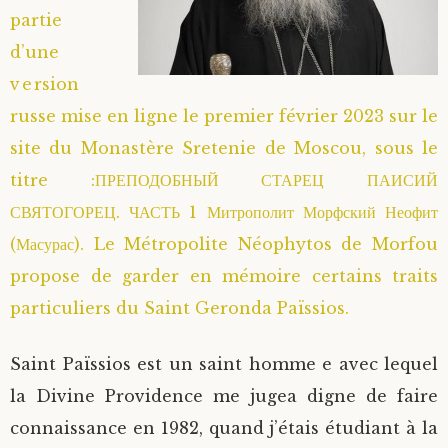
partie
Saint Hilarion (Troïtski)
Saint Spyridon
Métropolite Zénobe (Majouga)
Archimandrite Adrien (Kirsanov)
Entretiens
d’une
version
Saint Jean de Kronstadt
Archimandrite Alipi (Voronov)
Famille spirituelle
russe mise en ligne le premier février 2023 sur le
Saint Laurent de Tchernigov
Archimandrite Andronique (Loukach)
Portraits
site du Monastère Sretenie de Moscou, sous le
titre :ПРЕПОДОБНЫЙ СТАРЕЦ ПАИСИЙ
Saint Nikon d’Optina
Archimandrite Athénogène (Agapov)
СВЯТОГОРЕЦ. ЧАСТЬ 1 Митрополит Морфский Неофит
(Масурас). Le Métropolite Néophytos de Morfou
Saint Seraphim de Sarov
Higoumène Boris (Kramtsov)
propose de garder en mémoire certains traits
particuliers du Saint Geronda Païssios.
Saint Seraphim de Vyritsa
Bienheureuses et Staritsas
Saint Païssios est un saint homme e avec lequel
Saint Serge de Radonège
Bienheureuse Lioubouchka
Geronda Grigorios de Dochiariou
la Divine Providence me jugea digne de faire
Saint Siméon (Jelnine)
Bienheureuse Maria Ivanovna
Archimandrite Hippolyte (Khaline)
connaissance en 1982, quand j’étais étudiant à la