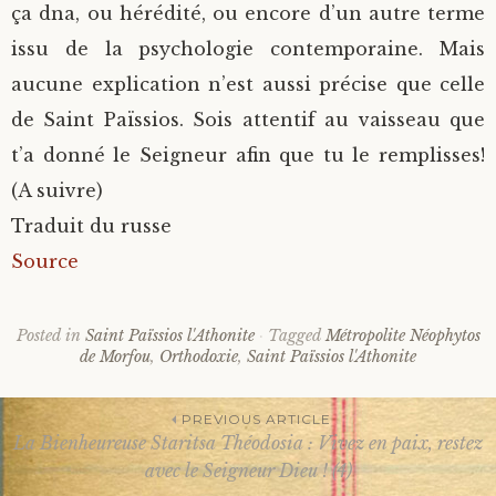
ça dna, ou hérédité, ou encore d’un autre terme
issu de la psychologie contemporaine. Mais
aucune explication n’est aussi précise que celle
de Saint Païssios. Sois attentif au vaisseau que
t’a donné le Seigneur afin que tu le remplisses!
(A suivre)
Traduit du russe
Source
Posted in
Saint Païssios l'Athonite
Tagged
Métropolite Néophytos
de Morfou
,
Orthodoxie
,
Saint Païssios l'Athonite
PREVIOUS ARTICLE
La Bienheureuse Staritsa Théodosia : Vivez en paix, restez
Post
avec le Seigneur Dieu ! (4)