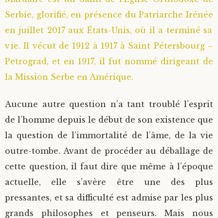
Serbie, glorifié, en présence du Patriarche Irénée
Saint Sophrony l’Athonite
Staritsa Marie Makovkine
Archimandrite Lazare (Abachidzé)
en juillet 2017 aux États-Unis, où il a terminé sa
Sainte Xenia
Natalia de Vyritsa
Geronda Arsenios le Spiléote
vie. Il vécut de 1912 à 1917 à Saint Pétersbourg –
Petrograd, et en 1917, il fut nommé dirigeant de
Sainte Matrone de Moscou
Staritsa Anastasia
Gerondissa Makrina (Vassopoulou)
la Mission Serbe en Amérique.
Archimandrite Nathanaël (Pospelov)
Aucune autre question n’a tant troublé l’esprit
de l’homme depuis le début de son existence que
Père Héliodore
la question de l’immortalité de l’âme, de la vie
outre-tombe. Avant de procéder au déballage de
cette question, il faut dire que même à l’époque
actuelle, elle s’avère être une des plus
pressantes, et sa difficulté est admise par les plus
grands philosophes et penseurs. Mais nous