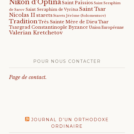
Nikon d'Optina
Saint Païssios
Saint Seraphim
Saint Tsar
Saint Seraphim de Vyritsa
de Sarov
Nicolas II
starets
Starets Jérôme (Solomentsov)
Tradition
Tsar
Très Sainte Mère de Dieu
Tsargrad Constantinople Byzance
Union Européenne
Valerian Kretchetov
POUR NOUS CONTACTER
Page de contact.
JOURNAL D’UN ORTHODOXE
ORDINAIRE