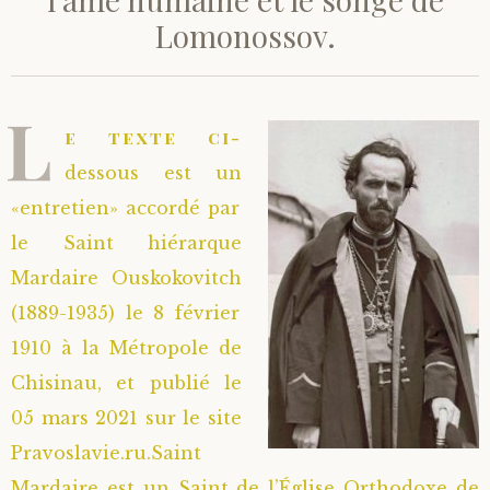
Lomonossov.
Saint Hilarion (Troïtski)
Saint Spyridon
Métropolite Zénobe (Majouga)
Archimandrite Adrien (Kirsanov)
Entretiens
Saint Jean de Kronstadt
Archimandrite Alipi (Voronov)
Famille spirituelle
L
e texte ci-
Saint Laurent de Tchernigov
Archimandrite Andronique (Loukach)
Portraits
dessous est un
«entretien» accordé par
Saint Nikon d’Optina
Archimandrite Athénogène (Agapov)
le Saint hiérarque
Mardaire Ouskokovitch
Saint Seraphim de Sarov
Higoumène Boris (Kramtsov)
(1889-1935) le 8 février
Saint Seraphim de Vyritsa
Bienheureuses et Staritsas
1910 à la Métropole de
Chisinau, et publié le
Saint Serge de Radonège
Bienheureuse Lioubouchka
Geronda Grigorios de Dochiariou
05 mars 2021 sur le site
Pravoslavie.ru.Saint
Saint Siméon (Jelnine)
Bienheureuse Maria Ivanovna
Archimandrite Hippolyte (Khaline)
Mardaire est un Saint de l’Église Orthodoxe de