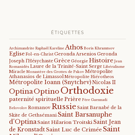
ÉTIQUETTES
Athos
Archimandrite Raphaël Kareline
Boris Khramtsov
Eglise
Geronda Arsenios
Geronda
Fol-en-Christ
Histoire
Grèce
Joseph l'Hésychaste
Géorgie
Jean
Laure de la Trinité-Saint Serge
Romanidès
Libéralisme
Métropolite
Miracle
Monastère des Grottes de Pskov
Athanasios de Limassol
Métropolite Hiérotheos
Métropolite Ioann (Snytchev)
Nicolas II
Orthodoxie
Optino
Optina
paternité spirituelle
Prière
Père Guennadi
Russie
Romanov
Saint Barnabé de la
Belovolov
Saint Barsanuphe
Skite de Gethsémani
d'Optina
Saint Jean
Saint Hilarion Troitski
Saint
de Kronstadt
Saint Luc de Crimée