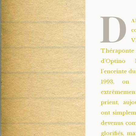
D
a
c
V
Théraponte e
d’Optino P
l’enceinte d
1993, on 
extrêmement 
prient, aujo
ont simpleme
devenus comm
glorifiés, m