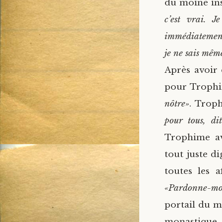
du moine ins
c’est vrai. 
immédiatement.
je ne sais même
Après avoir 
pour Troph
nôtre»
. Trop
pour tous, di
Trophime ava
tout juste d
toutes les a
«Pardonne-moi,
portail du m
monastique, 