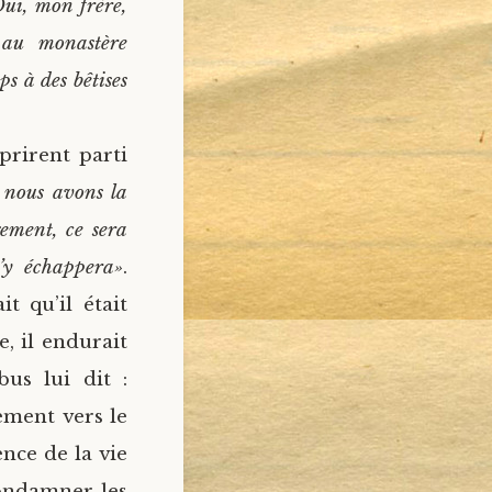
ui, mon frère,
 au monastère
s à des bêtises
prirent parti
, nous avons la
ement, ce sera
’y échappera»
.
t qu’il était
, il endurait
bus lui dit :
lement vers le
nce de la vie
condamner les