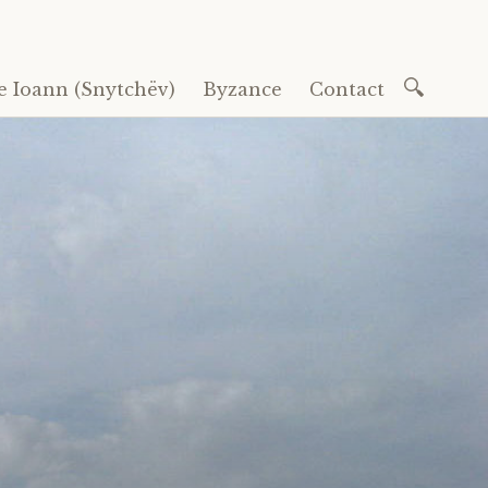
Recherc
e Ioann (Snytchëv)
Byzance
Contact