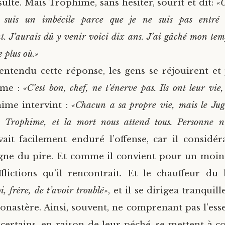
ulté. Mais Trophime, sans hésiter, sourit et dit:
«O
Je suis un imbécile parce que je ne suis pas entré
 J’aurais dû y venir voici dix ans. J’ai gâché mon temp
 plus où.»
entendu cette réponse, les gens se réjouirent et 
ime :
«C’est bon, chef, ne t’énerve pas. Ils ont leur vie
hime intervint :
«Chacun a sa propre vie, mais le Jug
t Trophime, et la mort nous attend tous. Personne n
it facilement enduré l’offense, car il considérai
igne du pire. Et comme il convient pour un moine
fflictions qu’il rencontrait. Et le chauffeur du 
 frère, de t’avoir troublé»
, et il se dirigea tranquil
onastère. Ainsi, souvent, ne comprenant pas l’esse
certains, en raison de leur péché, se mettent à 