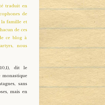
té traduit en
ancophones de
la famille et
chacun de ces
 de ce blog à
artyrs, nous
.10,1), dit le
e monastique
agnes, sans
oses, mais en