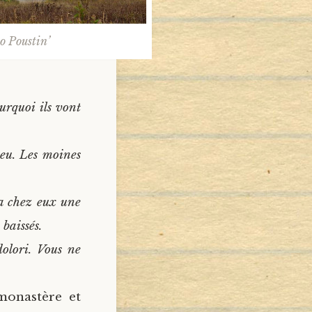
o Poustin’
ourquoi ils vont
eu. Les moines
 a chez eux une
 baissés.
olori. Vous ne
monastère et