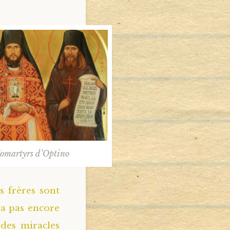
néomartyrs d’Optino
s frères sont
 a pas encore
 des miracles