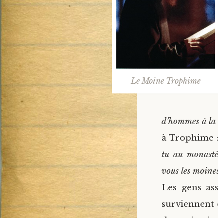
Le Moine Trophime
d’hommes à la
à Trophime :
tu au monastè
vous les moine
Les gens ass
surviennent 