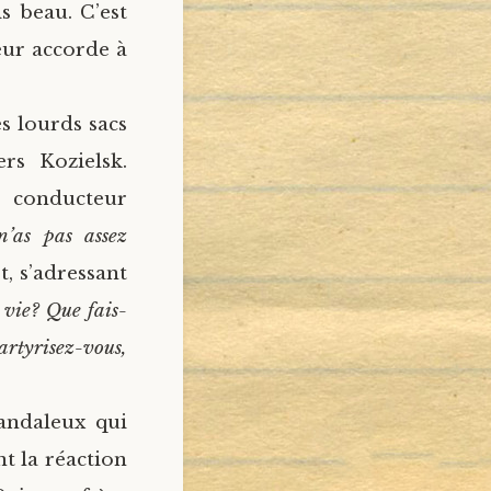
s beau. C’est
eur accorde à
s lourds sacs
rs Kozielsk.
e conducteur
n’as pas assez
Et, s’adressant
 vie? Que fais-
rtyrisez-vous,
candaleux qui
t la réaction