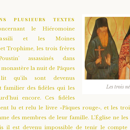
ns plusieurs textes
oncernant le Hiéromoine
assili et les Moines
t Trophime, les trois frères
oustin’ assassinés dans
u monastère la nuit de Pâques
lit qu’ils sont devenus
Les trois 
familier des fidèles qui les
urd’hui encore. Ces fidèles
nt lu et relu le livre «Pâques rouge», et les troi
e des membres de leur famille. L’Église ne les
ais il est devenu impossible de tenir le compte