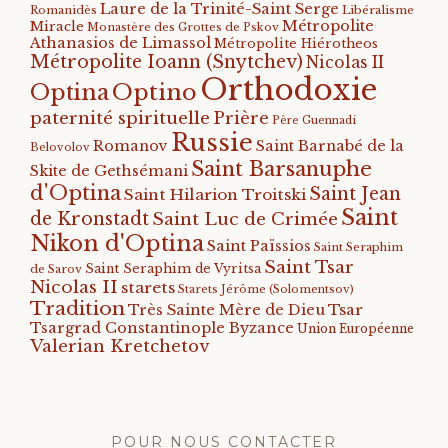
Laure de la Trinité-Saint Serge
Romanidès
Libéralisme
Métropolite
Miracle
Monastère des Grottes de Pskov
Athanasios de Limassol
Métropolite Hiérotheos
Métropolite Ioann (Snytchev)
Nicolas II
Orthodoxie
Optino
Optina
paternité spirituelle
Prière
Père Guennadi
Russie
Romanov
Saint Barnabé de la
Belovolov
Saint Barsanuphe
Skite de Gethsémani
d'Optina
Saint Jean
Saint Hilarion Troitski
Saint
de Kronstadt
Saint Luc de Crimée
Nikon d'Optina
Saint Païssios
Saint Seraphim
Saint Tsar
Saint Seraphim de Vyritsa
de Sarov
Nicolas II
starets
Starets Jérôme (Solomentsov)
Tradition
Tsar
Très Sainte Mère de Dieu
Tsargrad Constantinople Byzance
Union Européenne
Valerian Kretchetov
POUR NOUS CONTACTER