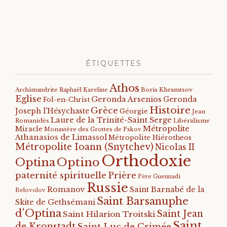
ÉTIQUETTES
Athos
Archimandrite Raphaël Kareline
Boris Khramtsov
Eglise
Geronda Arsenios
Geronda
Fol-en-Christ
Histoire
Grèce
Joseph l'Hésychaste
Géorgie
Jean
Laure de la Trinité-Saint Serge
Romanidès
Libéralisme
Métropolite
Miracle
Monastère des Grottes de Pskov
Athanasios de Limassol
Métropolite Hiérotheos
Métropolite Ioann (Snytchev)
Nicolas II
Orthodoxie
Optino
Optina
paternité spirituelle
Prière
Père Guennadi
Russie
Romanov
Saint Barnabé de la
Belovolov
Saint Barsanuphe
Skite de Gethsémani
d'Optina
Saint Jean
Saint Hilarion Troitski
Saint
de Kronstadt
Saint Luc de Crimée