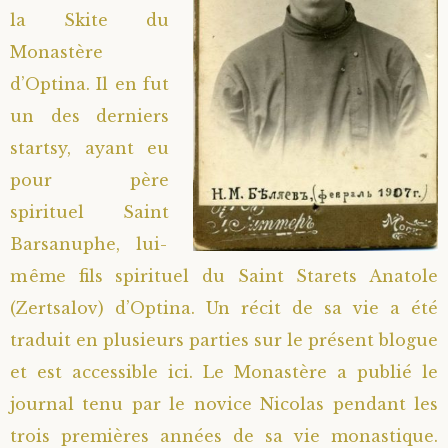
la Skite du
Saint Hilarion (Troïtski)
Saint Spyridon
Métropolite Zénobe (Majouga)
Archimandrite Adrien (Kirsanov)
Entretiens
Monastère
d’Optina. Il en fut
Saint Jean de Kronstadt
Archimandrite Alipi (Voronov)
Famille spirituelle
un des derniers
Saint Laurent de Tchernigov
Archimandrite Andronique (Loukach)
Portraits
startsy, ayant eu
pour père
Saint Nikon d’Optina
Archimandrite Athénogène (Agapov)
spirituel Saint
Barsanuphe, lui-
Saint Seraphim de Sarov
Higoumène Boris (Kramtsov)
même fils spirituel du Saint Starets Anatole
(Zertsalov) d’Optina. Un récit de sa vie a été
Saint Seraphim de Vyritsa
Bienheureuses et Staritsas
traduit en plusieurs parties sur le présent blogue
Saint Serge de Radonège
Bienheureuse Lioubouchka
Geronda Grigorios de Dochiariou
et est accessible
ici
. Le Monastère a publié le
journal tenu par le novice Nicolas pendant les
Saint Siméon (Jelnine)
Bienheureuse Maria Ivanovna
Archimandrite Hippolyte (Khaline)
trois premières années de sa vie monastique.