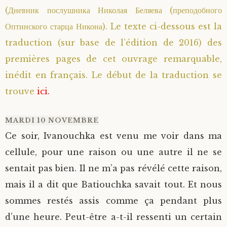
(Дневник послушника Николая Беляева (преподобного
Saint Sophrony l’Athonite
Staritsa Marie Makovkine
Archimandrite Lazare (Abachidzé)
Оптинского старца Никона). Le texte ci-dessous est la
traduction (sur base de l’édition de 2016) des
Sainte Xenia
Natalia de Vyritsa
Geronda Arsenios le Spiléote
premières pages de cet ouvrage remarquable,
Sainte Matrone de Moscou
Staritsa Anastasia
Gerondissa Makrina (Vassopoulou)
inédit en français. Le début de la traduction se
trouve
ici.
Archimandrite Nathanaël (Pospelov)
MARDI 10 NOVEMBRE
Père Héliodore
Ce soir, Ivanouchka est venu me voir dans ma
cellule, pour une raison ou une autre il ne se
sentait pas bien. Il ne m’a pas révélé cette raison,
mais il a dit que Batiouchka savait tout. Et nous
sommes restés assis comme ça pendant plus
d’une heure. Peut-être a-t-il ressenti un certain