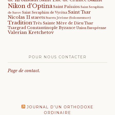
Nikon d'Optina
Saint Païssios
Saint Seraphim
Saint Tsar
Saint Seraphim de Vyritsa
de Sarov
Nicolas II
starets
Starets Jérôme (Solomentsov)
Tradition
Tsar
Très Sainte Mère de Dieu
Tsargrad Constantinople Byzance
Union Européenne
Valerian Kretchetov
POUR NOUS CONTACTER
Page de contact.
JOURNAL D’UN ORTHODOXE
ORDINAIRE