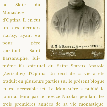
la Skite du
Saint Hilarion (Troïtski)
Saint Spyridon
Métropolite Zénobe (Majouga)
Archimandrite Adrien (Kirsanov)
Entretiens
Monastère
d’Optina. Il en fut
Saint Jean de Kronstadt
Archimandrite Alipi (Voronov)
Famille spirituelle
un des derniers
Saint Laurent de Tchernigov
Archimandrite Andronique (Loukach)
Portraits
startsy, ayant eu
pour père
Saint Nikon d’Optina
Archimandrite Athénogène (Agapov)
spirituel Saint
Barsanuphe, lui-
Saint Seraphim de Sarov
Higoumène Boris (Kramtsov)
même fils spirituel du Saint Starets Anatole
(Zertsalov) d’Optina. Un récit de sa vie a été
Saint Seraphim de Vyritsa
Bienheureuses et Staritsas
traduit en plusieurs parties sur le présent blogue
Saint Serge de Radonège
Bienheureuse Lioubouchka
Geronda Grigorios de Dochiariou
et est accessible
ici
. Le Monastère a publié le
journal tenu par le novice Nicolas pendant les
Saint Siméon (Jelnine)
Bienheureuse Maria Ivanovna
Archimandrite Hippolyte (Khaline)
trois premières années de sa vie monastique.