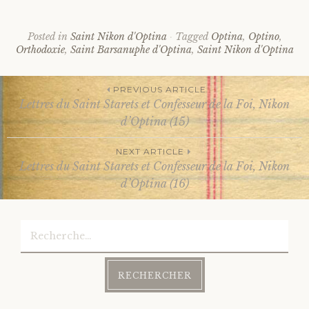
Posted in
Saint Nikon d'Optina
Tagged
Optina
,
Optino
,
Orthodoxie
,
Saint Barsanuphe d'Optina
,
Saint Nikon d'Optina
PREVIOUS ARTICLE
Lettres du Saint Starets et Confesseur de la Foi, Nikon
Post
d’Optina (15)
NEXT ARTICLE
navigation
Lettres du Saint Starets et Confesseur de la Foi, Nikon
d’Optina (16)
Rechercher :