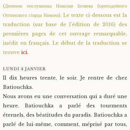
(Дневник послушника Николая Беляева (преподобного
Saint Sophrony l’Athonite
Staritsa Marie Makovkine
Archimandrite Lazare (Abachidzé)
Оптинского старца Никона). Le texte ci-dessous est la
traduction (sur base de l’édition de 2016) des
Sainte Xenia
Natalia de Vyritsa
Geronda Arsenios le Spiléote
premières pages de cet ouvrage remarquable,
Sainte Matrone de Moscou
Staritsa Anastasia
Gerondissa Makrina (Vassopoulou)
inédit en français. Le début de la traduction se
trouve
ici.
Archimandrite Nathanaël (Pospelov)
LUNDI 4 JANVIER
Père Héliodore
Il dix heures trente, le soir. Je rentre de chez
Batiouchka.
Nous avons eu une conversation qui a duré une
heure. Batiouchka a parlé des tourments
éternels, des béatitudes du paradis. Batiouchka a
parlé de lui-même, comment, méprisé par tous,