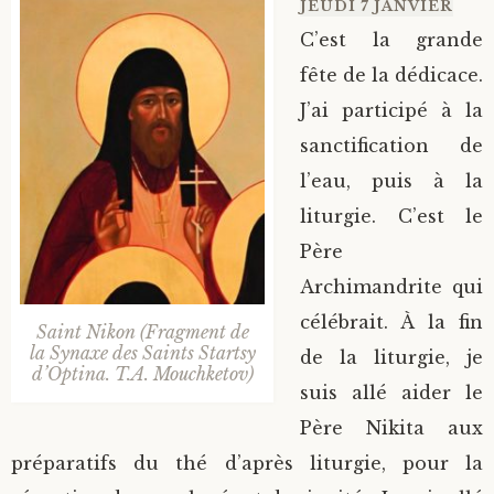
JEUDI 7 JANVIER
C’est la grande
fête de la dédicace.
J’ai participé à la
sanctification de
l’eau, puis à la
liturgie. C’est le
Père
Archimandrite qui
célébrait. À la fin
Saint Nikon (Fragment de
la Synaxe des Saints Startsy
de la liturgie, je
d’Optina. T.A. Mouchketov)
suis allé aider le
Père Nikita aux
préparatifs du thé d’après liturgie, pour la