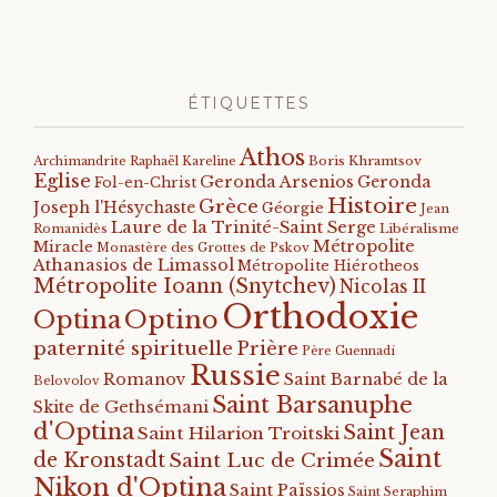
ÉTIQUETTES
Athos
Archimandrite Raphaël Kareline
Boris Khramtsov
Eglise
Geronda Arsenios
Geronda
Fol-en-Christ
Histoire
Grèce
Joseph l'Hésychaste
Géorgie
Jean
Laure de la Trinité-Saint Serge
Romanidès
Libéralisme
Métropolite
Miracle
Monastère des Grottes de Pskov
Athanasios de Limassol
Métropolite Hiérotheos
Métropolite Ioann (Snytchev)
Nicolas II
Orthodoxie
Optino
Optina
paternité spirituelle
Prière
Père Guennadi
Russie
Romanov
Saint Barnabé de la
Belovolov
Saint Barsanuphe
Skite de Gethsémani
d'Optina
Saint Jean
Saint Hilarion Troitski
Saint
de Kronstadt
Saint Luc de Crimée
Nikon d'Optina
Saint Païssios
Saint Seraphim