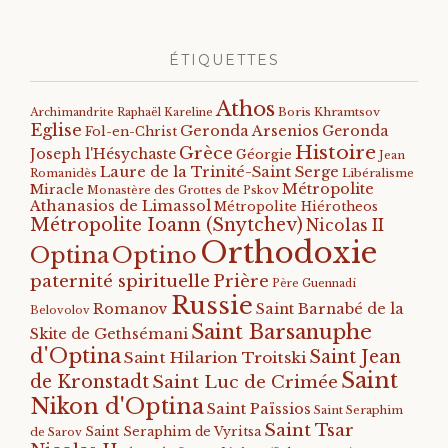
ÉTIQUETTES
Athos
Archimandrite Raphaël Kareline
Boris Khramtsov
Eglise
Geronda Arsenios
Geronda
Fol-en-Christ
Histoire
Grèce
Joseph l'Hésychaste
Géorgie
Jean
Laure de la Trinité-Saint Serge
Romanidès
Libéralisme
Métropolite
Miracle
Monastère des Grottes de Pskov
Athanasios de Limassol
Métropolite Hiérotheos
Métropolite Ioann (Snytchev)
Nicolas II
Orthodoxie
Optino
Optina
paternité spirituelle
Prière
Père Guennadi
Russie
Romanov
Saint Barnabé de la
Belovolov
Saint Barsanuphe
Skite de Gethsémani
d'Optina
Saint Jean
Saint Hilarion Troitski
Saint
de Kronstadt
Saint Luc de Crimée
Nikon d'Optina
Saint Païssios
Saint Seraphim
Saint Tsar
Saint Seraphim de Vyritsa
de Sarov