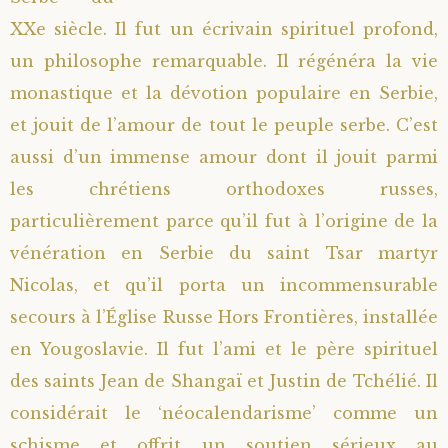
XXe siècle. Il fut un écrivain spirituel profond,
Saint Sophrony l’Athonite
Staritsa Marie Makovkine
Archimandrite Lazare (Abachidzé)
un philosophe remarquable. Il régénéra la vie
Sainte Xenia
Natalia de Vyritsa
Geronda Arsenios le Spiléote
monastique et la dévotion populaire en Serbie,
et jouit de l’amour de tout le peuple serbe. C’est
Sainte Matrone de Moscou
Staritsa Anastasia
Gerondissa Makrina (Vassopoulou)
aussi d’un immense amour dont il jouit parmi
les chrétiens orthodoxes russes,
Archimandrite Nathanaël (Pospelov)
particulièrement parce qu’il fut à l’origine de la
vénération en Serbie du saint Tsar martyr
Père Héliodore
Nicolas, et qu’il porta un incommensurable
secours à l’Église Russe Hors Frontières, installée
en Yougoslavie. Il fut l’ami et le père spirituel
des saints Jean de Shangaï et Justin de Tchélié. Il
considérait le ‘néocalendarisme’ comme un
schisme et offrit un soutien sérieux au