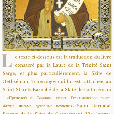
Saint Sophrony l’Athonite
Staritsa Marie Makovkine
Archimandrite Lazare (Abachidzé)
Sainte Xenia
Natalia de Vyritsa
Geronda Arsenios le Spiléote
Sainte Matrone de Moscou
Staritsa Anastasia
Gerondissa Makrina (Vassopoulou)
L
Archimandrite Nathanaël (Pospelov)
e texte ci-dessous est la traduction du livre
consacré par la Laure de la Trinité Saint
Père Héliodore
Serge, et plus particulièrement, la Skite de
Gethsémani-Tchernigov qui lui est rattachée, au
Saint Starets Barnabé de la Skite de Gethsémani
: «Преподобный Варнава, старец Гефсиманского скита.
Житие, письма, духовные поучения».(Saint Barnabé,
Starets de la Skite de Gethsémani. Vie, lettres,