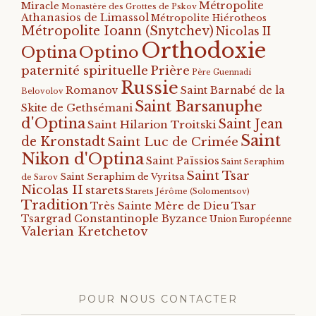
Métropolite
Miracle
Monastère des Grottes de Pskov
Athanasios de Limassol
Métropolite Hiérotheos
Métropolite Ioann (Snytchev)
Nicolas II
Orthodoxie
Optino
Optina
paternité spirituelle
Prière
Père Guennadi
Russie
Romanov
Saint Barnabé de la
Belovolov
Saint Barsanuphe
Skite de Gethsémani
d'Optina
Saint Jean
Saint Hilarion Troitski
Saint
de Kronstadt
Saint Luc de Crimée
Nikon d'Optina
Saint Païssios
Saint Seraphim
Saint Tsar
Saint Seraphim de Vyritsa
de Sarov
Nicolas II
starets
Starets Jérôme (Solomentsov)
Tradition
Tsar
Très Sainte Mère de Dieu
Tsargrad Constantinople Byzance
Union Européenne
Valerian Kretchetov
POUR NOUS CONTACTER