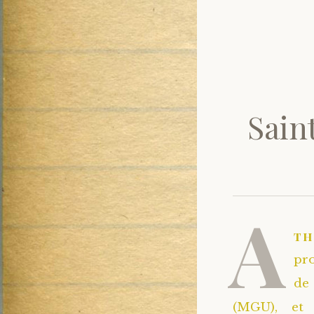
Sain
A
t
pro
de 
(MGU), et 