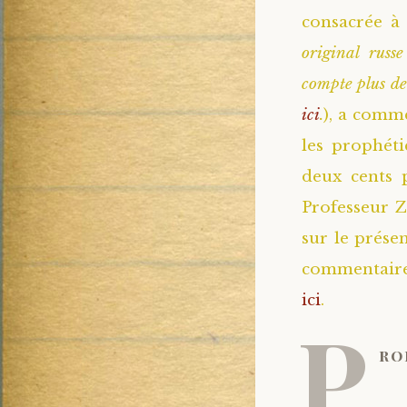
consacrée à 
original russ
compte plus de
ici
.
), a comme
les prophét
deux cents 
Professeur Z
sur le prése
commentaire 
ici
.
P
ro