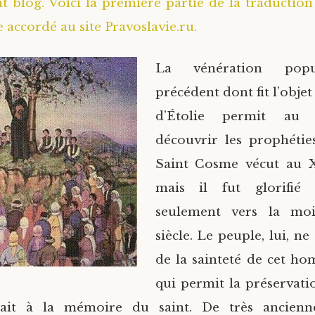
nt blog. Voici la première partie de la traduction
accordé au site Pravoslavie.ru.
La vénération popu
précédent dont fit l’obje
d’Étolie permit a
découvrir les prophéties
Saint Cosme vécut au XV
mais il fut glorifié 
seulement vers la mo
siècle. Le peuple, lui, n
de la sainteté de cet ho
qui permit la préservati
rait à la mémoire du saint. De très ancienn