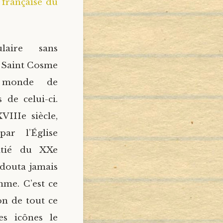
 française du
laire sans
t Saint Cosme
u monde de
 de celui-ci.
IIIe siècle,
par l’Église
itié du XXe
e douta jamais
mme. C’est ce
on de tout ce
es icônes le