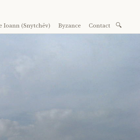
Recherc
e Ioann (Snytchëv)
Byzance
Contact