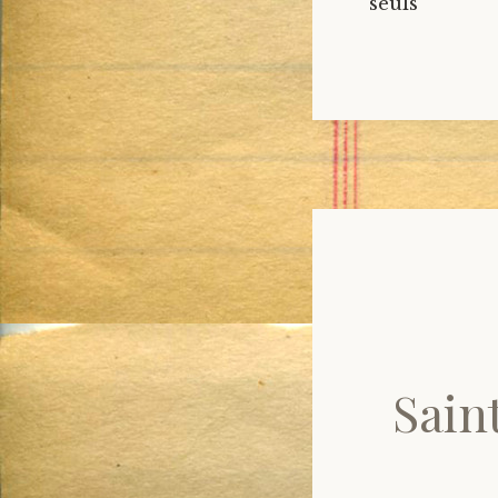
seul
Sain