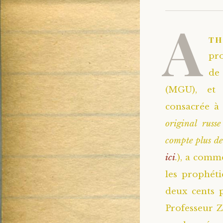
A
t
pro
de 
(MGU), et 
consacrée à 
original russ
compte plus de
ici
.
), a comme
les prophét
deux cents 
Professeur Z