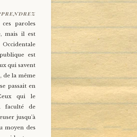
apprendrez
 ces paroles
 mais il est
 Occidentale
 publique est
ux qui savent
e, de la même
se passait en
 Ceux qui le
a faculté de
euser jusqu’à
 au moyen des