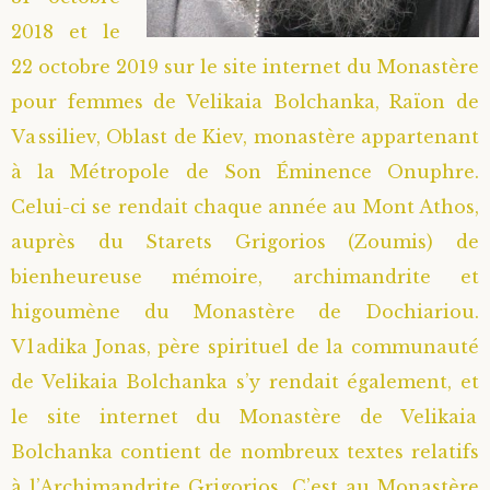
2018 et le
Saint Sophrony l’Athonite
Staritsa Marie Makovkine
Archimandrite Lazare (Abachidzé)
22 octobre 2019 sur le site internet du Monastère
Sainte Xenia
Natalia de Vyritsa
Geronda Arsenios le Spiléote
pour femmes de Velikaia Bolchanka, Raïon de
Vassiliev, Oblast de Kiev, monastère appartenant
Sainte Matrone de Moscou
Staritsa Anastasia
Gerondissa Makrina (Vassopoulou)
à la Métropole de Son Éminence Onuphre.
Celui-ci se rendait chaque année au Mont Athos,
Archimandrite Nathanaël (Pospelov)
auprès du Starets Grigorios (Zoumis) de
bienheureuse mémoire, archimandrite et
Père Héliodore
higoumène du Monastère de Dochiariou.
Vladika Jonas, père spirituel de la communauté
de Velikaia Bolchanka s’y rendait également, et
le site internet du Monastère de Velikaia
Bolchanka contient de nombreux textes relatifs
à l’Archimandrite Grigorios. C’est au Monastère