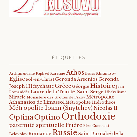
ÉTIQUETTES
Athos
Archimandrite Raphaël Kareline
Boris Khramtsov
Eglise
Geronda Arsenios
Geronda
Fol-en-Christ
Histoire
Grèce
Joseph l'Hésychaste
Géorgie
Jean
Laure de la Trinité-Saint Serge
Romanidès
Libéralisme
Métropolite
Miracle
Monastère des Grottes de Pskov
Athanasios de Limassol
Métropolite Hiérotheos
Métropolite Ioann (Snytchev)
Nicolas II
Orthodoxie
Optino
Optina
paternité spirituelle
Prière
Père Guennadi
Russie
Romanov
Saint Barnabé de la
Belovolov