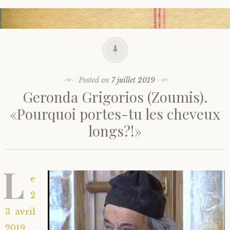
Posted on
7 juillet 2019
Geronda Grigorios (Zoumis).
«Pourquoi portes-tu les cheveux
longs?!»
L
e
2
3 avril
2019,