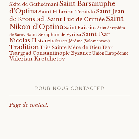
Saint Barsanuphe
Skite de Gethsémani
d'Optina
Saint Jean
Saint Hilarion Troitski
Saint
de Kronstadt
Saint Luc de Crimée
Nikon d'Optina
Saint Païssios
Saint Seraphim
Saint Tsar
Saint Seraphim de Vyritsa
de Sarov
Nicolas II
starets
Starets Jérôme (Solomentsov)
Tradition
Tsar
Très Sainte Mère de Dieu
Tsargrad Constantinople Byzance
Union Européenne
Valerian Kretchetov
POUR NOUS CONTACTER
Page de contact.