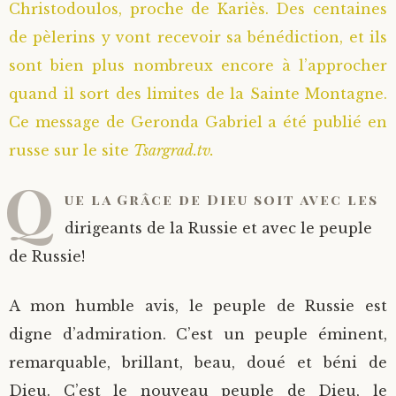
Christodoulos, proche de Kariès. Des centaines
Saint Sophrony l’Athonite
Staritsa Marie Makovkine
Archimandrite Lazare (Abachidzé)
de pèlerins y vont recevoir sa bénédiction, et ils
sont bien plus nombreux encore à l’approcher
Sainte Xenia
Natalia de Vyritsa
Geronda Arsenios le Spiléote
quand il sort des limites de la Sainte Montagne.
Ce message de Geronda Gabriel a été publié en
Sainte Matrone de Moscou
Staritsa Anastasia
Gerondissa Makrina (Vassopoulou)
russe sur le site
Tsargrad.tv.
Q
Archimandrite Nathanaël (Pospelov)
ue la Grâce de Dieu soit avec les
Père Héliodore
dirigeants de la Russie et avec le peuple
de Russie!
A mon humble avis, le peuple de Russie est
digne d’admiration. C’est un peuple éminent,
remarquable, brillant, beau, doué et béni de
Dieu. C’est le nouveau peuple de Dieu, le