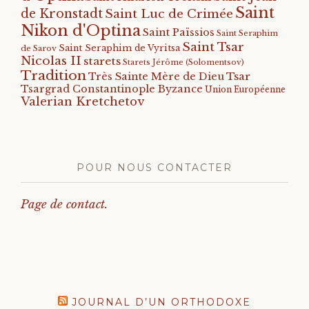
Saint
de Kronstadt
Saint Luc de Crimée
Nikon d'Optina
Saint Païssios
Saint Seraphim
Saint Tsar
Saint Seraphim de Vyritsa
de Sarov
Nicolas II
starets
Starets Jérôme (Solomentsov)
Tradition
Tsar
Très Sainte Mère de Dieu
Tsargrad Constantinople Byzance
Union Européenne
Valerian Kretchetov
POUR NOUS CONTACTER
Page de contact.
JOURNAL D’UN ORTHODOXE