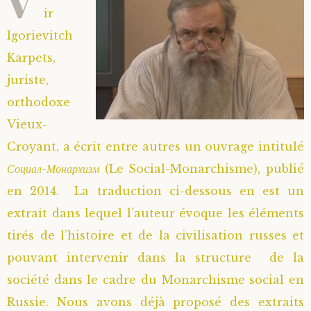
ir
Igorievitch
Karpets,
juriste,
orthodoxe
Vieux-
Croyant, a écrit entre autres un ouvrage intitulé
Социал-Монархизм
(Le Social-Monarchisme), publié
en 2014. La traduction ci-dessous en est un
extrait dans lequel l’auteur évoque les éléments
tirés de l’histoire et de la civilisation russes et
pouvant intervenir dans la structure de la
société dans le cadre du Monarchisme social en
Russie. Nous avons déjà proposé des extraits