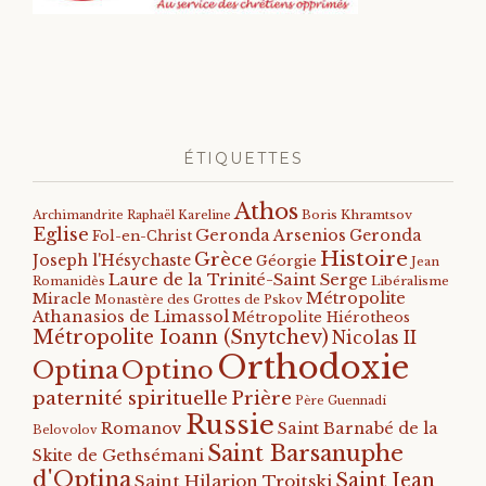
ÉTIQUETTES
Athos
Archimandrite Raphaël Kareline
Boris Khramtsov
Eglise
Geronda Arsenios
Geronda
Fol-en-Christ
Histoire
Grèce
Joseph l'Hésychaste
Géorgie
Jean
Laure de la Trinité-Saint Serge
Romanidès
Libéralisme
Métropolite
Miracle
Monastère des Grottes de Pskov
Athanasios de Limassol
Métropolite Hiérotheos
Métropolite Ioann (Snytchev)
Nicolas II
Orthodoxie
Optino
Optina
paternité spirituelle
Prière
Père Guennadi
Russie
Romanov
Saint Barnabé de la
Belovolov
Saint Barsanuphe
Skite de Gethsémani
d'Optina
Saint Jean
Saint Hilarion Troitski