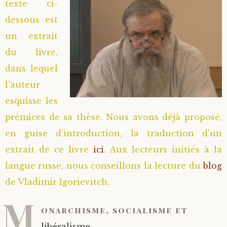
texte ci-
dessous est
un extrait
du livre,
dans lequel
l’auteur
esquisse les
prémices de sa thèse. Nous avons déjà proposé,
en guise d’introduction, la traduction d’un
extrait de ce livre
ici
. Aux lecteurs initiés à la
langue russe, nous conseillons la lecture du
blog
de Vladimir Igorievitch.
M
onarchisme, socialisme et
libéralisme.