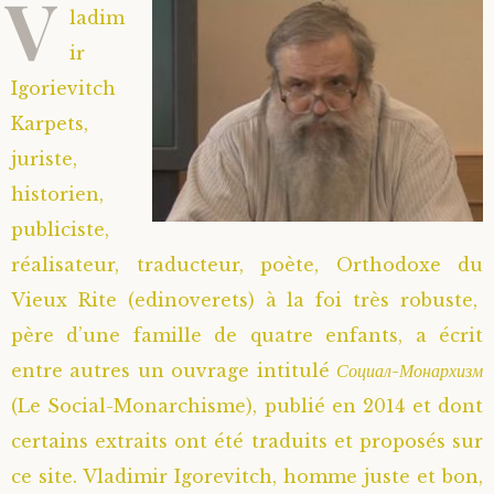
V
ladim
ir
Igorievitch
Karpets,
juriste,
historien,
publiciste,
réalisateur, traducteur, poète, Orthodoxe du
Vieux Rite (edinoverets) à la foi très robuste,
père d’une famille de quatre enfants, a écrit
entre autres un ouvrage intitulé
Социал-Монархизм
(Le Social-Monarchisme), publié en 2014 et dont
certains extraits ont été traduits et proposés sur
ce site. Vladimir Igorevitch, homme juste et bon,