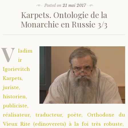
Posted on
21 mai 2017
Karpets. Ontologie de la
Monarchie en Russie 3/3
V
ladim
ir
Igorievitch
Karpets,
juriste,
historien,
publiciste,
réalisateur, traducteur, poète, Orthodoxe du
Vieux Rite (edinoverets) à la foi très robuste,