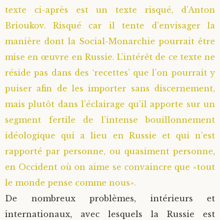
texte ci-après est un texte risqué, d’Anton
Saint Sophrony l’Athonite
Staritsa Marie Makovkine
Archimandrite Lazare (Abachidzé)
Brioukov. Risqué car il tente d’envisager la
manière dont la Social-Monarchie pourrait être
Sainte Xenia
Natalia de Vyritsa
Geronda Arsenios le Spiléote
mise en œuvre en Russie. L’intérêt de ce texte ne
Sainte Matrone de Moscou
Staritsa Anastasia
Gerondissa Makrina (Vassopoulou)
réside pas dans des ‘recettes’ que l’on pourrait y
puiser afin de les importer sans discernement,
Archimandrite Nathanaël (Pospelov)
mais plutôt dans l’éclairage qu’il apporte sur un
segment fertile de l’intense bouillonnement
Père Héliodore
idéologique qui a lieu en Russie et qui n’est
rapporté par personne, ou quasiment personne,
en Occident où on aime se convaincre que «tout
le monde pense comme nous».
De nombreux problèmes, intérieurs et
internationaux, avec lesquels la Russie est