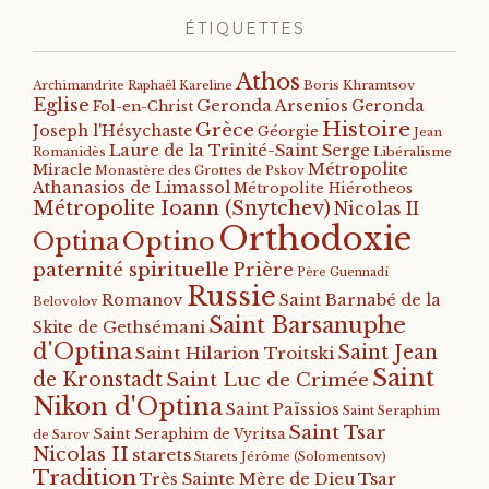
ÉTIQUETTES
Athos
Archimandrite Raphaël Kareline
Boris Khramtsov
Eglise
Geronda Arsenios
Geronda
Fol-en-Christ
Histoire
Grèce
Joseph l'Hésychaste
Géorgie
Jean
Laure de la Trinité-Saint Serge
Romanidès
Libéralisme
Métropolite
Miracle
Monastère des Grottes de Pskov
Athanasios de Limassol
Métropolite Hiérotheos
Métropolite Ioann (Snytchev)
Nicolas II
Orthodoxie
Optino
Optina
paternité spirituelle
Prière
Père Guennadi
Russie
Romanov
Saint Barnabé de la
Belovolov
Saint Barsanuphe
Skite de Gethsémani
d'Optina
Saint Jean
Saint Hilarion Troitski
Saint
de Kronstadt
Saint Luc de Crimée
Nikon d'Optina
Saint Païssios
Saint Seraphim
Saint Tsar
Saint Seraphim de Vyritsa
de Sarov
Nicolas II
starets
Starets Jérôme (Solomentsov)
Tradition
Tsar
Très Sainte Mère de Dieu