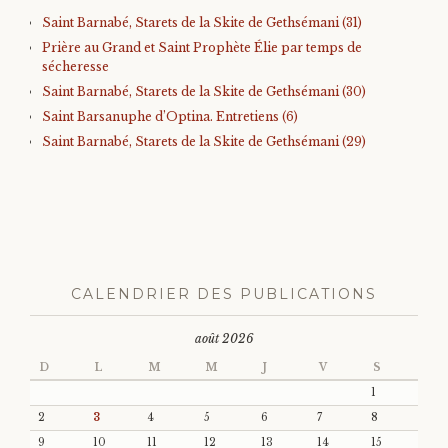
Saint Barnabé, Starets de la Skite de Gethsémani (31)
Prière au Grand et Saint Prophète Élie par temps de
sécheresse
Saint Barnabé, Starets de la Skite de Gethsémani (30)
Saint Barsanuphe d’Optina. Entretiens (6)
Saint Barnabé, Starets de la Skite de Gethsémani (29)
CALENDRIER DES PUBLICATIONS
août 2026
D
L
M
M
J
V
S
1
2
3
4
5
6
7
8
9
10
11
12
13
14
15