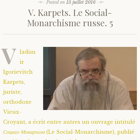
Posted on
15 juillet 2016
V. Karpets. Le Social-
Monarchisme russe. 5
V
ladim
ir
Igorievitch
Karpets,
juriste,
orthodoxe
Vieux-
Croyant, a écrit entre autres un ouvrage intitulé
Социал-Монархизм
(Le Social-Monarchisme), publié