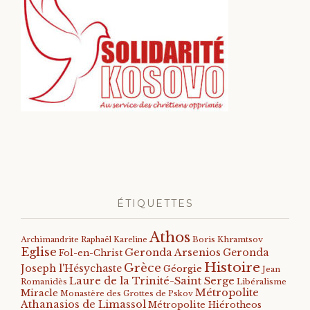
ÉTIQUETTES
Athos
Archimandrite Raphaël Kareline
Boris Khramtsov
Eglise
Geronda Arsenios
Geronda
Fol-en-Christ
Histoire
Grèce
Joseph l'Hésychaste
Géorgie
Jean
Laure de la Trinité-Saint Serge
Romanidès
Libéralisme
Métropolite
Miracle
Monastère des Grottes de Pskov
Athanasios de Limassol
Métropolite Hiérotheos