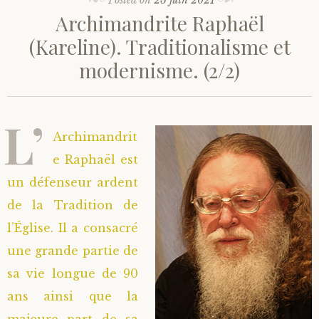
Archimandrite Raphaël
(Kareline). Traditionalisme et
modernisme. (2/2)
L’
Archimandrit
e Raphaël est
un défenseur ardent
de la Tradition de
l’Église. Il a consacré
une grande partie de
sa vie longue de 90
ans ainsi que la
majeure part de sa