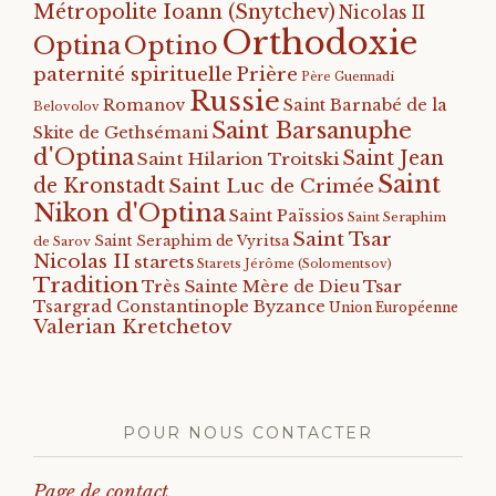
Métropolite Ioann (Snytchev)
Nicolas II
Orthodoxie
Optino
Optina
paternité spirituelle
Prière
Père Guennadi
Russie
Romanov
Saint Barnabé de la
Belovolov
Saint Barsanuphe
Skite de Gethsémani
d'Optina
Saint Jean
Saint Hilarion Troitski
Saint
de Kronstadt
Saint Luc de Crimée
Nikon d'Optina
Saint Païssios
Saint Seraphim
Saint Tsar
Saint Seraphim de Vyritsa
de Sarov
Nicolas II
starets
Starets Jérôme (Solomentsov)
Tradition
Tsar
Très Sainte Mère de Dieu
Tsargrad Constantinople Byzance
Union Européenne
Valerian Kretchetov
POUR NOUS CONTACTER
Page de contact.