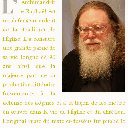
L’
Archimandrit
e Raphaël est
un défenseur ardent
de la Tradition de
l’Église. Il a consacré
une grande partie de
sa vie longue de 90
ans ainsi que la
majeure part de sa
production littéraire
foisonnante à la
défense des dogmes et à la façon de les mettre
en œuvre dans la vie de l’Église et du chrétien.
L’original russe du texte ci-dessous fut publié le