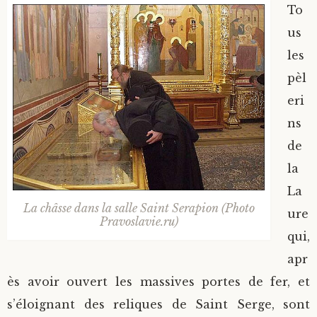
To
us
les
pèl
eri
ns
de
la
La
La châsse dans la salle Saint Serapion (Photo
ure
Pravoslavie.ru)
qui,
apr
ès avoir ouvert les massives portes de fer, et
s’éloignant des reliques de Saint Serge, sont