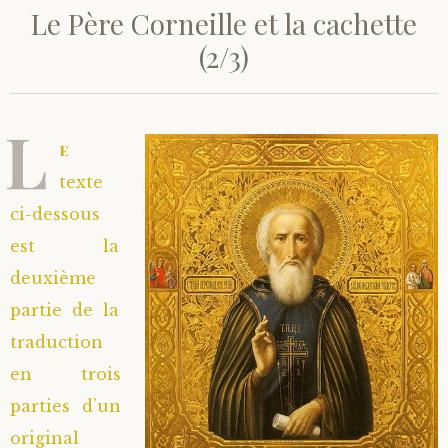
Le Père Corneille et la cachette
(2/3)
L
e
texte
ci-dessous
est la
deuxième
partie de la
traduction
en trois
parties d’un
original