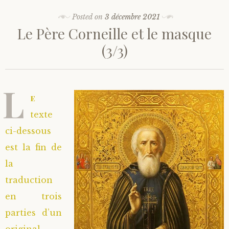
Posted on
3 décembre 2021
Le Père Corneille et le masque
(3/3)
L
e
texte
ci-dessous
est la fin de
la
traduction
en trois
parties d’un
original