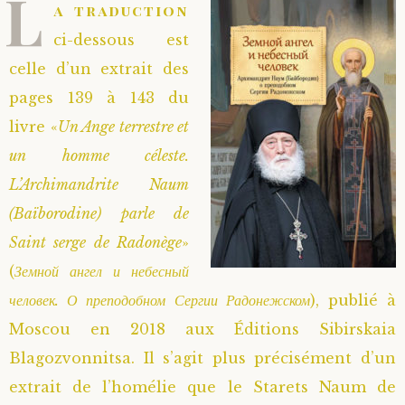
L
a traduction
ci-dessous est
celle d’un extrait des
pages 139 à 143 du
livre «
Un Ange terrestre et
un homme céleste.
L’Archimandrite Naum
(Baïborodine) parle de
Saint serge de Radonège
»
(
Земной ангел и небесный
человек. О преподобном Сергии Радонежском
), publié à
Moscou en 2018 aux Éditions Sibirskaia
Blagozvonnitsa. Il s’agit plus précisément d’un
extrait de l’homélie que le Starets Naum de