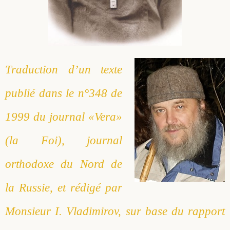
Traduction d’un texte
publié dans le n°348 de
1999 du journal «Vera»
(la Foi), journal
orthodoxe du Nord de
la Russie, et rédigé par
Monsieur I. Vladimirov, sur base du rapport