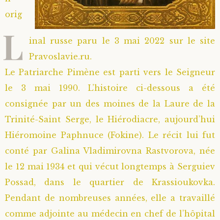
orig
Saint Sophrony l’Athonite
Staritsa Marie Makovkine
Archimandrite Lazare (Abachidzé)
L
inal russe paru le 3 mai 2022 sur le site
Sainte Xenia
Natalia de Vyritsa
Geronda Arsenios le Spiléote
Pravoslavie.ru.
Sainte Matrone de Moscou
Staritsa Anastasia
Gerondissa Makrina (Vassopoulou)
Le Patriarche Pimène est parti vers le Seigneur
le 3 mai 1990. L’histoire ci-dessous a été
Archimandrite Nathanaël (Pospelov)
consignée par un des moines de la Laure de la
Trinité-Saint Serge, le Hiérodiacre, aujourd’hui
Père Héliodore
Hiéromoine Paphnuce (Fokine). Le récit lui fut
conté par Galina Vladimirovna Rastvorova, née
le 12 mai 1934 et qui vécut longtemps à Serguiev
Possad, dans le quartier de Krassioukovka.
Pendant de nombreuses années, elle a travaillé
comme adjointe au médecin en chef de l’hôpital