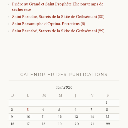
Prière au Grand et Saint Prophète Élie par temps de
sécheresse
Saint Barnabé, Starets de la Skite de Gethsémani (30)
Saint Barsanuphe d’Optina. Entretiens (6)
Saint Barnabé, Starets de la Skite de Gethsémani (29)
CALENDRIER DES PUBLICATIONS
août 2026
D
L
M
M
J
V
S
1
2
3
4
5
6
7
8
9
10
11
12
13
14
15
16
17
18
19
20
21
22