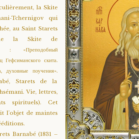
culièrement, la Skite
ani-Tchernigov qui
chée, au Saint Starets
de la Skite de
i : «Преподобный
ец Гефсиманского скита.
, духовные поучения».
abé, Starets de la
sémani. Vie, lettres,
ts spirituels). Cet
it l’objet de maintes
ééditions.
rets Barnabé (1831 –