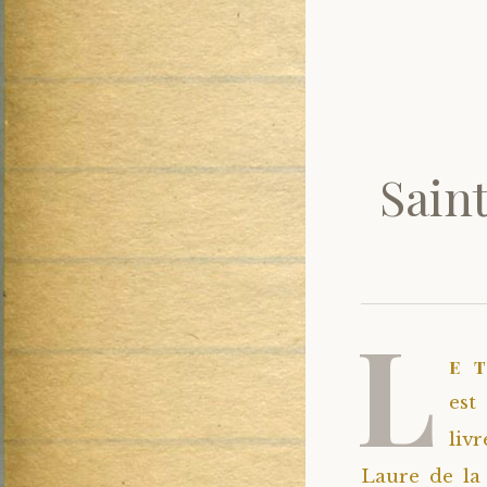
Saint
L
e 
est
liv
Laure de la 