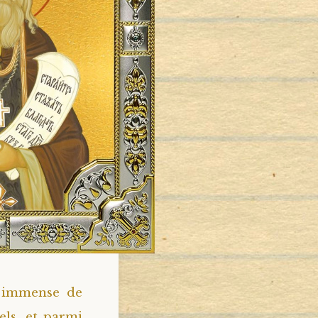
e immense de
els, et parmi