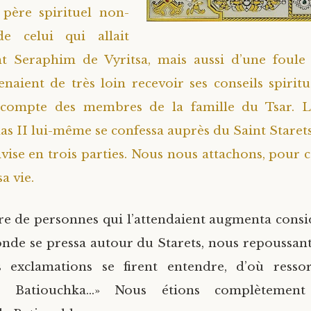
 père spirituel non-
e celui qui allait
nt Seraphim de Vyritsa, mais aussi d’une foul
venaient de très loin recevoir ses conseils spiritu
 compte des membres de la famille du Tsar. L
as II lui-même se confessa auprès du Saint Staret
divise en trois parties. Nous nous attachons, pour
sa vie.
e de personnes qui l’attendaient augmenta cons
onde se pressa autour du Starets, nous repoussant
s exclamations se firent entendre, d’où ressor
a! Batiouchka…» Nous étions complètement