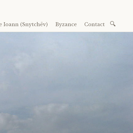
Recherc
e Ioann (Snytchëv)
Byzance
Contact