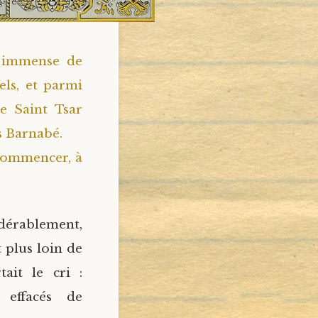
e immense de
els, et parmi
e Saint Tsar
s Barnabé.
 commencer, à
idérablement,
 plus loin de
tait le cri :
 effacés de