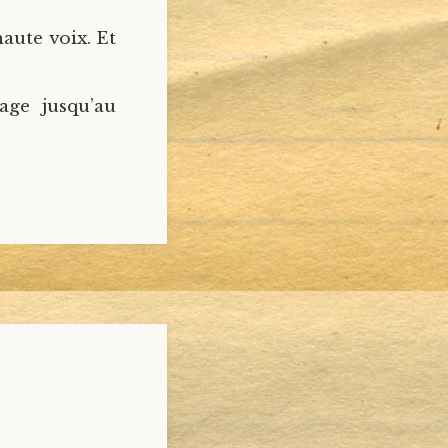
haute voix. Et
age jusqu’au