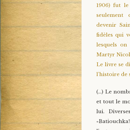
1906) fut le
seulement d
devenir Sai
fidèles qui 
lesquels on
Martyr Nicol
Le livre se 
l’histoire de 
(…) Le nombr
et tout le m
lui. Diverse
«Batiouchk