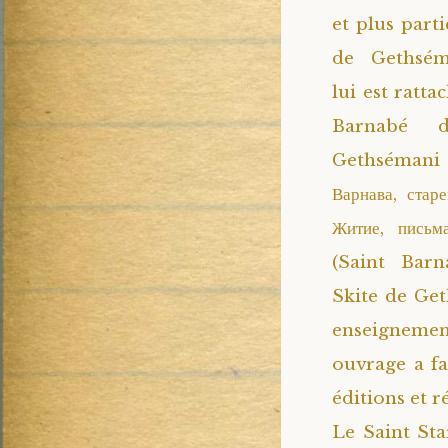
et plus parti
de Gethsém
lui est ratta
Barnabé 
Gethséman
Варнава, стар
Житие, письма
(Saint Barn
Skite de Geth
enseignemen
ouvrage a fa
éditions et r
Le Saint Sta