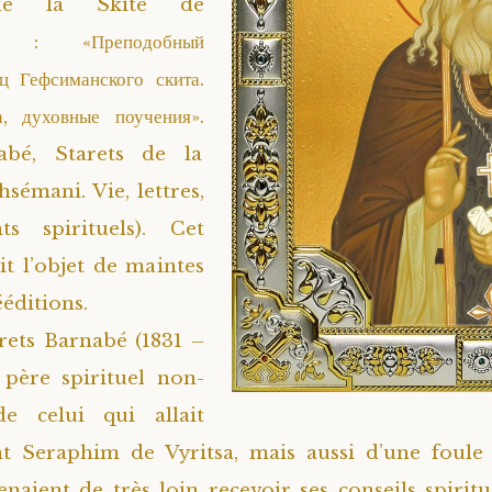
de la Skite de
i : «Преподобный
ец Гефсиманского скита.
, духовные поучения».
abé, Starets de la
sémani. Vie, lettres,
ts spirituels). Cet
it l’objet de maintes
ééditions.
rets Barnabé (1831 –
 père spirituel non-
e celui qui allait
nt Seraphim de Vyritsa, mais aussi d’une foul
venaient de très loin recevoir ses conseils spiritu