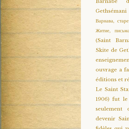
Barnabé 
Gethséman
Варнава, стар
Житие, письма
(Saint Barn
Skite de Geth
enseignemen
ouvrage a fa
éditions et r
Le Saint Sta
1906) fut le
seulement d
devenir Sai
fidèles qui 