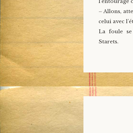
l’entourage 
– Allons, att
celui avec l’
La foule se
Starets.