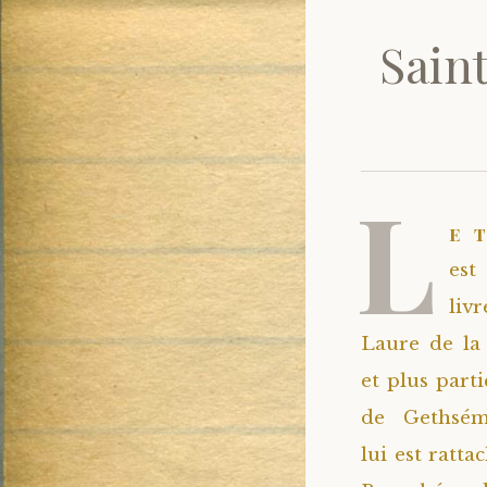
Saint
L
e 
est
liv
Laure de la 
et plus parti
de Gethsém
lui est ratta