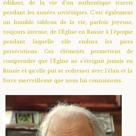
édifiant, de la vie d’un authentique starets
pendant les années soviétiques. C’est également
un humble tableau de la vie, parfois joyeuse,
toujours intense, de l’Église en Russie à l’époque
pendant laquelle elle endura les pires
persécutions. Ces éléments permettent de
comprendre que l’Église ne s’éteignit jamais en
Russie et qu’elle put se redresser avec l’élan et la
force merveilleuse que nous lui connaissons.