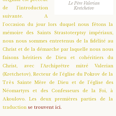
Le Père Valerian
de l’introduction
Kretchetov
Saint Sophrony l’Athonite
Staritsa Marie Makovkine
Archimandrite Lazare (Abachidzé)
suivante. A
Sainte Xenia
Natalia de Vyritsa
Geronda Arsenios le Spiléote
l’occasion du jour lors duquel nous fêtons la
mémoire des Saints Strastoterptsy impériaux,
Sainte Matrone de Moscou
Staritsa Anastasia
Gerondissa Makrina (Vassopoulou)
nous nous sommes entretenus de la fidélité au
Christ et de la démarche par laquelle nous nous
Archimandrite Nathanaël (Pospelov)
faisons héritiers de Dieu et cohéritiers du
Christ, avec l’Archiprêtre mitré Valerian
Père Héliodore
(Kretchetov), Recteur de l’église du Pokrov de la
Très Sainte Mère de Dieu et de l’église des
Néomartyrs et des Confesseurs de la Foi, à
Akoulovo. Les deux premières parties de la
traduction
se trouvent ici.