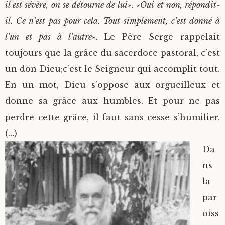
il est sévère, on se détourne de lui». «Oui et non, répondit-
il. Ce n’est pas pour cela. Tout simplement, c’est donné à
l’un et pas à l’autre
». Le Père Serge rappelait
toujours que la grâce du sacerdoce pastoral, c’est
un don Dieu;c’est le Seigneur qui accomplit tout.
En un mot, Dieu s’oppose aux orgueilleux et
donne sa grâce aux humbles. Et pour ne pas
perdre cette grâce, il faut sans cesse s’humilier.
(…)
Da
ns
la
par
oiss