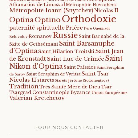
Athanasios de Limassol
Métropolite Hiérotheos
Métropolite Ioann (Snytchev)
Nicolas II
Orthodoxie
Optino
Optina
paternité spirituelle
Prière
Père Guennadi
Russie
Romanov
Saint Barnabé de la
Belovolov
Saint Barsanuphe
Skite de Gethsémani
d'Optina
Saint Jean
Saint Hilarion Troitski
Saint
de Kronstadt
Saint Luc de Crimée
Nikon d'Optina
Saint Païssios
Saint Seraphim
Saint Tsar
Saint Seraphim de Vyritsa
de Sarov
Nicolas II
starets
Starets Jérôme (Solomentsov)
Tradition
Tsar
Très Sainte Mère de Dieu
Tsargrad Constantinople Byzance
Union Européenne
Valerian Kretchetov
POUR NOUS CONTACTER