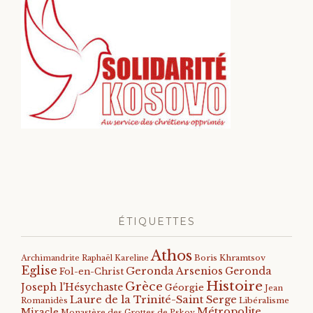
ÉTIQUETTES
Athos
Archimandrite Raphaël Kareline
Boris Khramtsov
Eglise
Geronda Arsenios
Geronda
Fol-en-Christ
Histoire
Grèce
Joseph l'Hésychaste
Géorgie
Jean
Laure de la Trinité-Saint Serge
Romanidès
Libéralisme
Métropolite
Miracle
Monastère des Grottes de Pskov