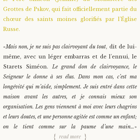
Grottes de Pskov, qui fait officiellement partie du
Saint Sophrony l’Athonite
Staritsa Marie Makovkine
Archimandrite Lazare (Abachidzé)
chœur des saints moines glorifiés par l’Église
Sainte Xenia
Natalia de Vyritsa
Geronda Arsenios le Spiléote
Russe.
Sainte Matrone de Moscou
Staritsa Anastasia
Gerondissa Makrina (Vassopoulou)
«
Mais non, je ne suis pas clairvoyant du tout
, dit de lui-
même, avec un léger embarras et de l’ennui, le
Archimandrite Nathanaël (Pospelov)
Starets Siméon.
Le grand don de clairvoyance, le
Seigneur le donne à ses élus. Dans mon cas, c’est ma
Père Héliodore
longévité qui m’aide, simplement. Je suis entré dans cette
maison avant les autres, et je connais mieux son
organisation. Les gens viennent à moi avec leurs chagrins
et leurs doutes, et une personne agitée est comme un enfant;
on le tient comme sur la paume d’une main…
»
read more