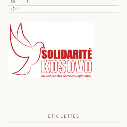
30
31
« Juil
ÉTIQUETTES