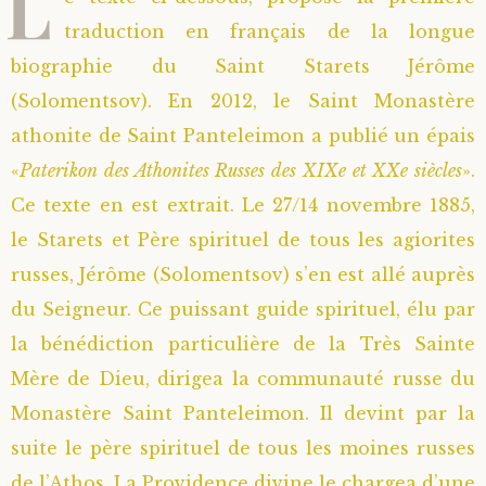
L
traduction en français de la longue
Saint Sophrony l’Athonite
Staritsa Marie Makovkine
Archimandrite Lazare (Abachidzé)
biographie du Saint Starets Jérôme
Sainte Xenia
Natalia de Vyritsa
Geronda Arsenios le Spiléote
(Solomentsov). En 2012, le Saint Monastère
athonite de Saint Panteleimon a publié un épais
Sainte Matrone de Moscou
Staritsa Anastasia
Gerondissa Makrina (Vassopoulou)
«
Paterikon des Athonites Russes des XIXe et XXe siècles
».
Ce texte en est extrait. Le 27/14 novembre 1885,
Archimandrite Nathanaël (Pospelov)
le Starets et Père spirituel de tous les agiorites
russes, Jérôme (Solomentsov) s’en est allé auprès
Père Héliodore
du Seigneur. Ce puissant guide spirituel, élu par
la bénédiction particulière de la Très Sainte
Mère de Dieu, dirigea la communauté russe du
Monastère Saint Panteleimon. Il devint par la
suite le père spirituel de tous les moines russes
de l’Athos. La Providence divine le chargea d’une