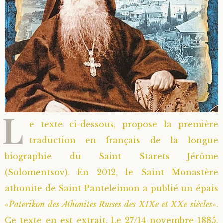
L
e texte ci-dessous, propose la première
traduction en français de la longue
biographie du Saint Starets Jérôme
(Solomentsov). En 2012, le Saint Monastère
athonite de Saint Panteleimon a publié un épais
«
Paterikon des Athonites Russes des XIXe et XXe siècles
».
Ce texte en est extrait. Le 27/14 novembre 1885,