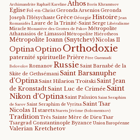
Athos
Archimandrite Raphaël Kareline
Boris Khramtsov
Eglise
Geronda Arsenios
Geronda
Fol-en-Christ
Histoire
Grèce
Joseph l'Hésychaste
Géorgie
Jean
Laure de la Trinité-Saint Serge
Romanidès
Libéralisme
Métropolite
Miracle
Monastère des Grottes de Pskov
Athanasios de Limassol
Métropolite Hiérotheos
Métropolite Ioann (Snytchev)
Nicolas II
Orthodoxie
Optino
Optina
paternité spirituelle
Prière
Père Guennadi
Russie
Romanov
Saint Barnabé de la
Belovolov
Saint Barsanuphe
Skite de Gethsémani
d'Optina
Saint Jean
Saint Hilarion Troitski
Saint
de Kronstadt
Saint Luc de Crimée
Nikon d'Optina
Saint Païssios
Saint Seraphim
Saint Tsar
Saint Seraphim de Vyritsa
de Sarov
Nicolas II
starets
Starets Jérôme (Solomentsov)
Tradition
Tsar
Très Sainte Mère de Dieu
Tsargrad Constantinople Byzance
Union Européenne
Valerian Kretchetov