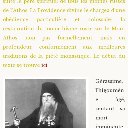
suite le père spirituel de tous les moines russes
de l’Athos. La Providence divine le chargea d’une
obédience particulière et colossale: la
restauration du monachisme russe sur le Mont
Athos, non pas formellement, mais en
profondeur, conformément aux meilleures
traditions de la piété monastique. Le début du
texte se trouve
ici
.
Gérassime,
l’higoumèn
e âgé,
sentant sa
mort
imminente,