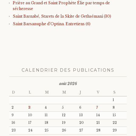
Prière au Grand et Saint Prophète Élie par temps de
sécheresse
Saint Barnabé, Starets de la Skite de Gethsémani (30)
Saint Barsanuphe d’Optina. Entretiens (6)
CALENDRIER DES PUBLICATIONS
août 2026
D
L
M
M
J
V
S
1
2
3
4
5
6
7
8
9
10
11
12
13
14
15
16
17
18
19
20
21
22
23
24
25
26
27
28
29