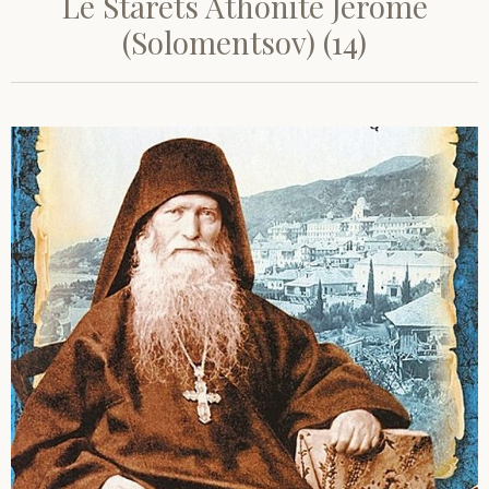
Le Starets Athonite Jérôme
(Solomentsov) (14)