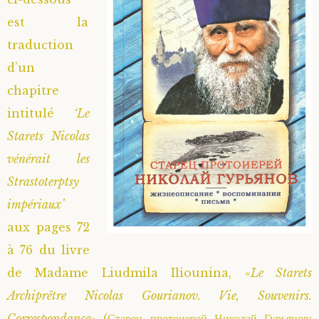
est la
traduction
d’un
chapitre
intitulé
‘Le
Starets Nicolas
vénérait les
Strastoterptsy
impériaux’
aux pages 72
à 76 du livre
de Madame Liudmila Iliounina, «
Le Starets
Archiprêtre Nicolas Gourianov. Vie, Souvenirs.
Correspondance
» (Старец протоиерей Николай Гурьянов: