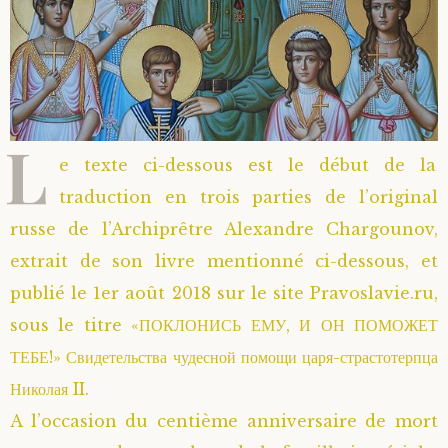
L
e texte ci-dessous est le début de la
traduction en trois parties de l’original
russe de l’Archiprêtre Alexandre Chargounov,
extrait de son livre mentionné ci-dessous, et
publié le 1er août 2018 sur le site Pravoslavie.ru,
sous le titre «ПОКЛОНИСЬ ЕМУ, И ОН ПОМОЖЕТ
ТЕБЕ!» Свидетельства чудесной помощи царя-страстотерпца
Николая II.
A l’occasion du centième anniversaire de mort