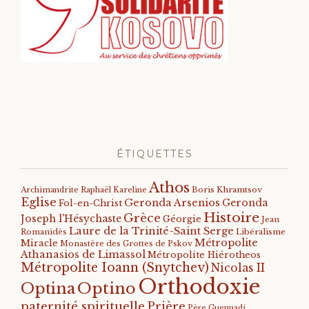
ÉTIQUETTES
Athos
Archimandrite Raphaël Kareline
Boris Khramtsov
Eglise
Geronda Arsenios
Geronda
Fol-en-Christ
Histoire
Grèce
Joseph l'Hésychaste
Géorgie
Jean
Laure de la Trinité-Saint Serge
Romanidès
Libéralisme
Métropolite
Miracle
Monastère des Grottes de Pskov
Athanasios de Limassol
Métropolite Hiérotheos
Métropolite Ioann (Snytchev)
Nicolas II
Orthodoxie
Optino
Optina
paternité spirituelle
Prière
Père Guennadi