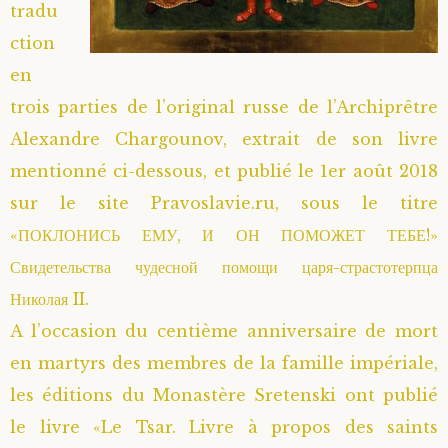
tradu
Saint Sophrony l’Athonite
Staritsa Marie Makovkine
Archimandrite Lazare (Abachidzé)
ction
en
Sainte Xenia
Natalia de Vyritsa
Geronda Arsenios le Spiléote
trois parties de l’original russe de l’Archiprêtre
Alexandre Chargounov, extrait de son livre
Sainte Matrone de Moscou
Staritsa Anastasia
Gerondissa Makrina (Vassopoulou)
mentionné ci-dessous, et publié le 1er août 2018
Archimandrite Nathanaël (Pospelov)
sur le site Pravoslavie.ru, sous le titre
«ПОКЛОНИСЬ ЕМУ, И ОН ПОМОЖЕТ ТЕБЕ!»
Père Héliodore
Свидетельства чудесной помощи царя-страстотерпца
Николая II.
A l’occasion du centième anniversaire de mort
en martyrs des membres de la famille impériale,
les éditions du Monastère Sretenski ont publié
le livre «Le Tsar. Livre à propos des saints