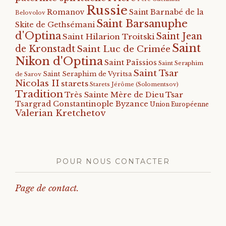
Russie
Romanov
Saint Barnabé de la
Belovolov
Saint Barsanuphe
Skite de Gethsémani
d'Optina
Saint Jean
Saint Hilarion Troitski
Saint
de Kronstadt
Saint Luc de Crimée
Nikon d'Optina
Saint Païssios
Saint Seraphim
Saint Tsar
Saint Seraphim de Vyritsa
de Sarov
Nicolas II
starets
Starets Jérôme (Solomentsov)
Tradition
Tsar
Très Sainte Mère de Dieu
Tsargrad Constantinople Byzance
Union Européenne
Valerian Kretchetov
POUR NOUS CONTACTER
Page de contact.