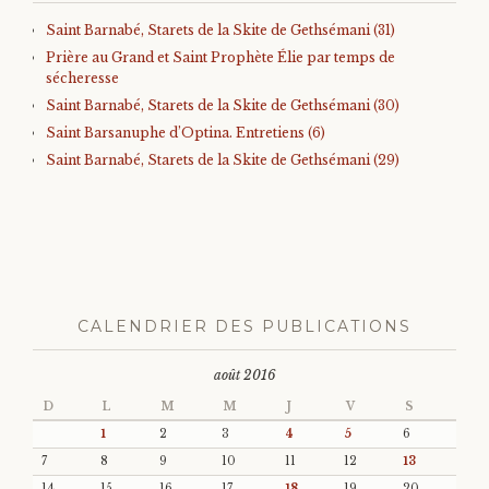
Saint Barnabé, Starets de la Skite de Gethsémani (31)
Prière au Grand et Saint Prophète Élie par temps de
sécheresse
Saint Barnabé, Starets de la Skite de Gethsémani (30)
Saint Barsanuphe d’Optina. Entretiens (6)
Saint Barnabé, Starets de la Skite de Gethsémani (29)
CALENDRIER DES PUBLICATIONS
août 2016
D
L
M
M
J
V
S
1
2
3
4
5
6
7
8
9
10
11
12
13
14
15
16
17
18
19
20