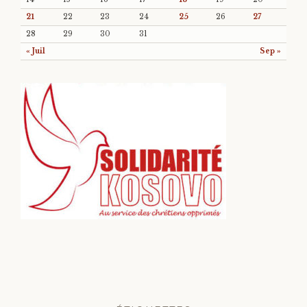
21
22
23
24
25
26
27
28
29
30
31
« Juil
Sep »