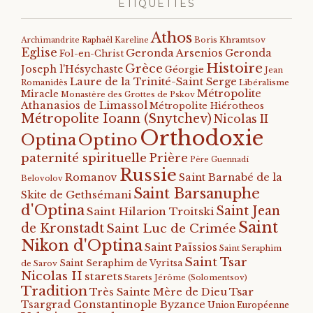
ÉTIQUETTES
Athos
Archimandrite Raphaël Kareline
Boris Khramtsov
Eglise
Geronda Arsenios
Geronda
Fol-en-Christ
Histoire
Grèce
Joseph l'Hésychaste
Géorgie
Jean
Laure de la Trinité-Saint Serge
Romanidès
Libéralisme
Métropolite
Miracle
Monastère des Grottes de Pskov
Athanasios de Limassol
Métropolite Hiérotheos
Métropolite Ioann (Snytchev)
Nicolas II
Orthodoxie
Optino
Optina
paternité spirituelle
Prière
Père Guennadi
Russie
Romanov
Saint Barnabé de la
Belovolov
Saint Barsanuphe
Skite de Gethsémani
d'Optina
Saint Jean
Saint Hilarion Troitski
Saint
de Kronstadt
Saint Luc de Crimée
Nikon d'Optina
Saint Païssios
Saint Seraphim
Saint Tsar
Saint Seraphim de Vyritsa
de Sarov
Nicolas II
starets
Starets Jérôme (Solomentsov)
Tradition
Tsar
Très Sainte Mère de Dieu
Tsargrad Constantinople Byzance
Union Européenne