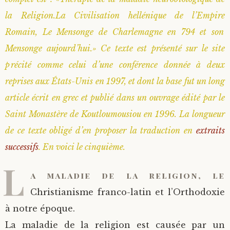
la Religion.La Civilisation hellénique de l’Empire
Saint Sophrony l’Athonite
Staritsa Marie Makovkine
Archimandrite Lazare (Abachidzé)
Romain, Le Mensonge de Charlemagne en 794 et son
Sainte Xenia
Natalia de Vyritsa
Geronda Arsenios le Spiléote
Mensonge aujourd’hui.» Ce texte est présenté sur le site
précité comme celui d’une conférence donnée à deux
Sainte Matrone de Moscou
Staritsa Anastasia
Gerondissa Makrina (Vassopoulou)
reprises aux États-Unis en 1997, et dont la base fut un long
article écrit en grec et publié dans un ouvrage édité par le
Archimandrite Nathanaël (Pospelov)
Saint Monastère de Koutloumousiou en 1996. La longueur
de ce texte obligé d’en proposer la traduction en
extraits
Père Héliodore
successifs
. En voici le cinquième.
L
a maladie de la religion, le
Christianisme franco-latin et l’Orthodoxie
à notre époque.
La maladie de la religion est causée par un