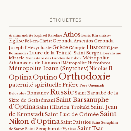
ÉTIQUETTES
Athos
Archimandrite Raphaël Kareline
Boris Khramtsov
Eglise
Geronda Arsenios
Geronda
Fol-en-Christ
Histoire
Grèce
Joseph l'Hésychaste
Géorgie
Jean
Laure de la Trinité-Saint Serge
Romanidès
Libéralisme
Métropolite
Miracle
Monastère des Grottes de Pskov
Athanasios de Limassol
Métropolite Hiérotheos
Métropolite Ioann (Snytchev)
Nicolas II
Orthodoxie
Optino
Optina
paternité spirituelle
Prière
Père Guennadi
Russie
Romanov
Saint Barnabé de la
Belovolov
Saint Barsanuphe
Skite de Gethsémani
d'Optina
Saint Jean
Saint Hilarion Troitski
Saint
de Kronstadt
Saint Luc de Crimée
Nikon d'Optina
Saint Païssios
Saint Seraphim
Saint Tsar
Saint Seraphim de Vyritsa
de Sarov