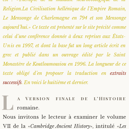
Religion.La Civilisation hellénique de l’Empire Romain,
Saint Sophrony l’Athonite
Staritsa Marie Makovkine
Archimandrite Lazare (Abachidzé)
Le Mensonge de Charlemagne en 794 et son Mensonge
Sainte Xenia
Natalia de Vyritsa
Geronda Arsenios le Spiléote
aujourd’hui.» Ce texte est présenté sur le site précité comme
celui d’une conférence donnée à deux reprises aux États-
Sainte Matrone de Moscou
Staritsa Anastasia
Gerondissa Makrina (Vassopoulou)
Unis en 1997, et dont la base fut un long article écrit en
grec et publié dans un ouvrage édité par le Saint
Archimandrite Nathanaël (Pospelov)
Monastère de Koutloumousiou en 1996. La longueur de ce
texte obligé d’en proposer la traduction en
extraits
Père Héliodore
successifs
. En voici le huitième et dernier.
L
a Version finale de l’Histoire
romaine.
Nous invitons le lecteur à examiner le volume
VII de la «
Cambridge Ancient History
», intitulé «
Les