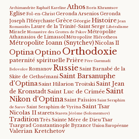
Athos
Archimandrite Raphaël Kareline
Boris Khramtsov
Eglise
Geronda Arsenios
Geronda
Fol-en-Christ
Histoire
Grèce
Joseph l'Hésychaste
Géorgie
Jean
Laure de la Trinité-Saint Serge
Romanidès
Libéralisme
Métropolite
Miracle
Monastère des Grottes de Pskov
Athanasios de Limassol
Métropolite Hiérotheos
Métropolite Ioann (Snytchev)
Nicolas II
Orthodoxie
Optino
Optina
paternité spirituelle
Prière
Père Guennadi
Russie
Romanov
Saint Barnabé de la
Belovolov
Saint Barsanuphe
Skite de Gethsémani
d'Optina
Saint Jean
Saint Hilarion Troitski
Saint
de Kronstadt
Saint Luc de Crimée
Nikon d'Optina
Saint Païssios
Saint Seraphim
Saint Tsar
Saint Seraphim de Vyritsa
de Sarov
Nicolas II
starets
Starets Jérôme (Solomentsov)
Tradition
Tsar
Très Sainte Mère de Dieu
Tsargrad Constantinople Byzance
Union Européenne
Valerian Kretchetov