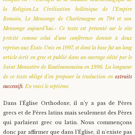
la Religion.La Civilisation hellénique de l’Empire
Saint Sophrony l’Athonite
Staritsa Marie Makovkine
Archimandrite Lazare (Abachidzé)
Romain, Le Mensonge de Charlemagne en 794 et son
Sainte Xenia
Natalia de Vyritsa
Geronda Arsenios le Spiléote
Mensonge aujourd’hui.» Ce texte est présenté sur le site
précité comme celui d’une conférence donnée à deux
Sainte Matrone de Moscou
Staritsa Anastasia
Gerondissa Makrina (Vassopoulou)
reprises aux États-Unis en 1997, et dont la base fut un long
article écrit en grec et publié dans un ouvrage édité par le
Archimandrite Nathanaël (Pospelov)
Saint Monastère de Koutloumousiou en 1996. La longueur
de ce texte obligé d’en proposer la traduction en
extraits
Père Héliodore
successifs
. En voici le septième.
Dans l’Église Orthodoxe, il n’y a pas de Pères
grecs et de Pères latins mais seulement des Pères
qui parlaient grec ou latin. Nous commençons
donc par affirmer que dans l’Église, il n’existe pas