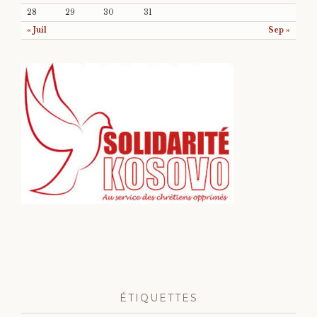
28
29
30
31
« Juil
Sep »
ÉTIQUETTES