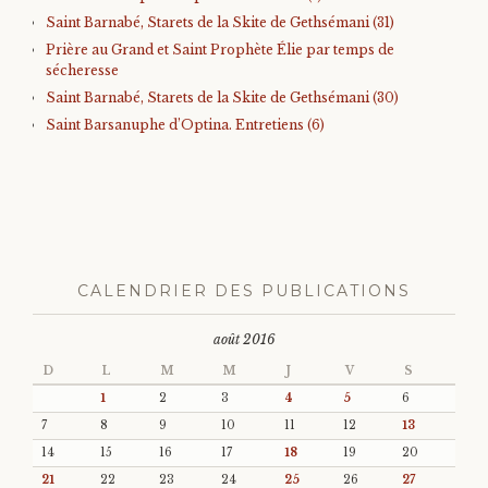
Saint Barnabé, Starets de la Skite de Gethsémani (31)
Prière au Grand et Saint Prophète Élie par temps de
sécheresse
Saint Barnabé, Starets de la Skite de Gethsémani (30)
Saint Barsanuphe d’Optina. Entretiens (6)
CALENDRIER DES PUBLICATIONS
août 2016
D
L
M
M
J
V
S
1
2
3
4
5
6
7
8
9
10
11
12
13
14
15
16
17
18
19
20
21
22
23
24
25
26
27