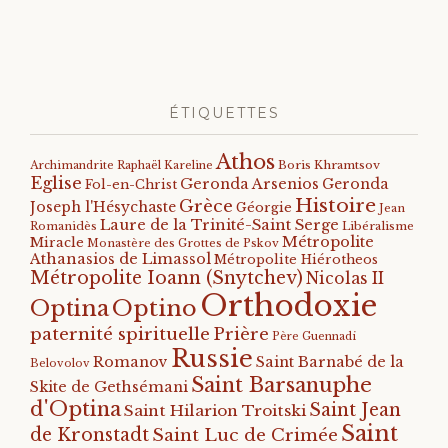
ÉTIQUETTES
Athos
Archimandrite Raphaël Kareline
Boris Khramtsov
Eglise
Geronda Arsenios
Geronda
Fol-en-Christ
Histoire
Grèce
Joseph l'Hésychaste
Géorgie
Jean
Laure de la Trinité-Saint Serge
Romanidès
Libéralisme
Métropolite
Miracle
Monastère des Grottes de Pskov
Athanasios de Limassol
Métropolite Hiérotheos
Métropolite Ioann (Snytchev)
Nicolas II
Orthodoxie
Optino
Optina
paternité spirituelle
Prière
Père Guennadi
Russie
Romanov
Saint Barnabé de la
Belovolov
Saint Barsanuphe
Skite de Gethsémani
d'Optina
Saint Jean
Saint Hilarion Troitski
Saint
de Kronstadt
Saint Luc de Crimée