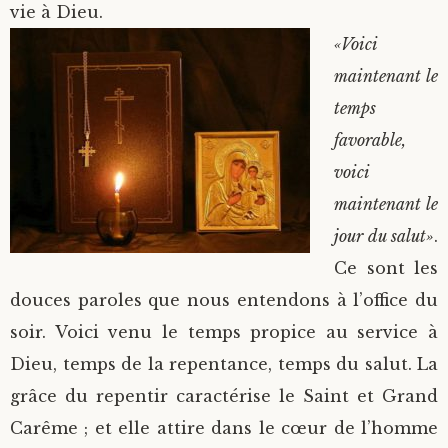
vie à Dieu.
Saint Sophrony l’Athonite
Staritsa Marie Makovkine
Archimandrite Lazare (Abachidzé)
«Voici
maintenant le
Sainte Xenia
Natalia de Vyritsa
Geronda Arsenios le Spiléote
temps
favorable,
Sainte Matrone de Moscou
Staritsa Anastasia
Gerondissa Makrina (Vassopoulou)
voici
Archimandrite Nathanaël (Pospelov)
maintenant le
jour du salut»
.
Père Héliodore
Ce sont les
douces paroles que nous entendons à l’office du
soir. Voici venu le temps propice au service à
Dieu, temps de la repentance, temps du salut. La
grâce du repentir caractérise le Saint et Grand
Carême ; et elle attire dans le cœur de l’homme