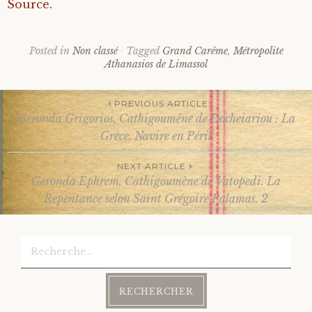
Source.
Posted in
Non classé
Tagged
Grand Carême
,
Métropolite
Athanasios de Limassol
PREVIOUS ARTICLE
Geronda Grigorios, Cathigoumène de Docheiariou : La
Post
Grèce, Navire en Péril
NEXT ARTICLE
navigation
Geronda Ephrem, Cathigoumène de Vatopedi. La
Repentance selon Saint Grégoire Palamas. 2
Rechercher :