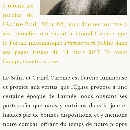
a retenu les
Saint Hilarion (Troïtski)
Saint Spyridon
Métropolite Zénobe (Majouga)
Archimandrite Adrien (Kirsanov)
Entretiens
paroles de
l’Apôtre Paul , 2Cor. 6,2, pour donner un titre à
Saint Jean de Kronstadt
Archimandrite Alipi (Voronov)
Famille spirituelle
son homélie concernant le Grand Carême, que
Saint Laurent de Tchernigov
Archimandrite Andronique (Loukach)
Portraits
le Portail informatique
Pravoslavie.ru
publie dans
ses pages russes du 13 mars 2017. En voici
Saint Nikon d’Optina
Archimandrite Athénogène (Agapov)
l’adaptation française.
Saint Seraphim de Sarov
Higoumène Boris (Kramtsov)
Le Saint et Grand Carême est l’arène lumineuse
et propice aux vertus, que l’Église propose à une
Saint Seraphim de Vyritsa
Bienheureuses et Staritsas
certaine époque de l’année, nous ouvrant ses
portes afin que nous y entrions dans la joie et
Saint Serge de Radonège
Bienheureuse Lioubouchka
Geronda Grigorios de Dochiariou
habités par de bonnes dispositions, et y menions
Saint Siméon (Jelnine)
Bienheureuse Maria Ivanovna
Archimandrite Hippolyte (Khaline)
notre combat, offrant du temps de notre propre