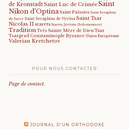
Saint
de Kronstadt
Saint Luc de Crimée
Nikon d'Optina
Saint Païssios
Saint Seraphim
Saint Tsar
Saint Seraphim de Vyritsa
de Sarov
Nicolas II
starets
Starets Jérôme (Solomentsov)
Tradition
Tsar
Très Sainte Mère de Dieu
Tsargrad Constantinople Byzance
Union Européenne
Valerian Kretchetov
POUR NOUS CONTACTER
Page de contact.
JOURNAL D’UN ORTHODOXE