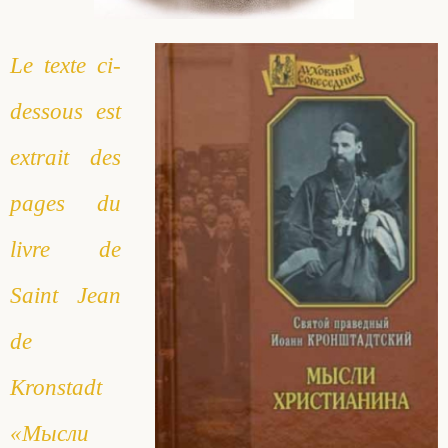
Saint Sophrony l’Athonite
Staritsa Marie Makovkine
Archimandrite Lazare (Abachidzé)
Le texte ci-
Sainte Xenia
Natalia de Vyritsa
Geronda Arsenios le Spiléote
dessous est
Sainte Matrone de Moscou
Staritsa Anastasia
Gerondissa Makrina (Vassopoulou)
extrait des
pages du
Archimandrite Nathanaël (Pospelov)
livre de
Père Héliodore
Saint Jean
de
Kronstadt
«Мысли