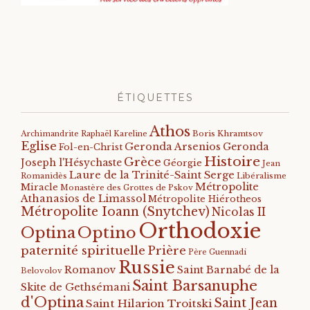
ÉTIQUETTES
Athos
Archimandrite Raphaël Kareline
Boris Khramtsov
Eglise
Geronda Arsenios
Geronda
Fol-en-Christ
Histoire
Grèce
Joseph l'Hésychaste
Géorgie
Jean
Laure de la Trinité-Saint Serge
Romanidès
Libéralisme
Métropolite
Miracle
Monastère des Grottes de Pskov
Athanasios de Limassol
Métropolite Hiérotheos
Métropolite Ioann (Snytchev)
Nicolas II
Orthodoxie
Optino
Optina
paternité spirituelle
Prière
Père Guennadi
Russie
Romanov
Saint Barnabé de la
Belovolov
Saint Barsanuphe
Skite de Gethsémani
d'Optina
Saint Jean
Saint Hilarion Troitski