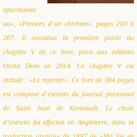
христиани
на», «
Pensées d’un chrétien
», pages 203 à
207. Il constitue la première partie du
chapitre V de ce livre, paru aux éditions
Otchii Dom en 2014. Ce chapitre V est
intitulé : «Le repentir». Ce livre de 384 pages
est composé d’extraits du journal personnel
de Saint Jean de Kronstadt. Le choix
d’extraits fut effectué en Angleterre, dans la
traduction anglaise de 1897 de «
Ma Vie en