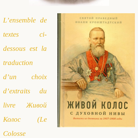
Saint Sophrony l’Athonite
Staritsa Marie Makovkine
Archimandrite Lazare (Abachidzé)
L’ensemble de
Sainte Xenia
Natalia de Vyritsa
Geronda Arsenios le Spiléote
textes ci-
Sainte Matrone de Moscou
Staritsa Anastasia
Gerondissa Makrina (Vassopoulou)
dessous est la
traduction
Archimandrite Nathanaël (Pospelov)
d’un choix
Père Héliodore
d’extraits du
livre Живой
Колос (Le
Colosse