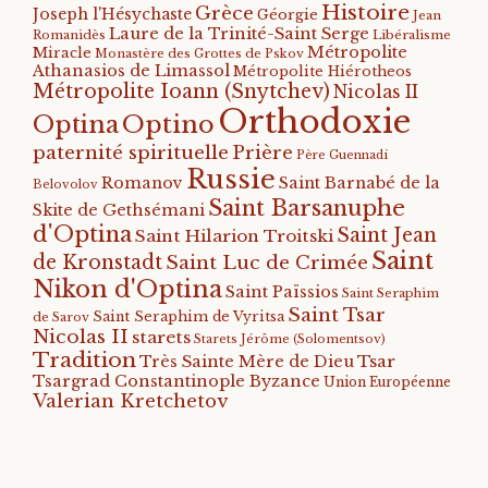
Histoire
Grèce
Joseph l'Hésychaste
Géorgie
Jean
Laure de la Trinité-Saint Serge
Romanidès
Libéralisme
Métropolite
Miracle
Monastère des Grottes de Pskov
Athanasios de Limassol
Métropolite Hiérotheos
Métropolite Ioann (Snytchev)
Nicolas II
Orthodoxie
Optino
Optina
paternité spirituelle
Prière
Père Guennadi
Russie
Romanov
Saint Barnabé de la
Belovolov
Saint Barsanuphe
Skite de Gethsémani
d'Optina
Saint Jean
Saint Hilarion Troitski
Saint
de Kronstadt
Saint Luc de Crimée
Nikon d'Optina
Saint Païssios
Saint Seraphim
Saint Tsar
Saint Seraphim de Vyritsa
de Sarov
Nicolas II
starets
Starets Jérôme (Solomentsov)
Tradition
Tsar
Très Sainte Mère de Dieu
Tsargrad Constantinople Byzance
Union Européenne
Valerian Kretchetov