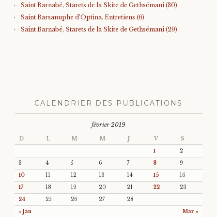
Saint Barnabé, Starets de la Skite de Gethsémani (30)
Saint Barsanuphe d’Optina. Entretiens (6)
Saint Barnabé, Starets de la Skite de Gethsémani (29)
CALENDRIER DES PUBLICATIONS
février 2019
D
L
M
M
J
V
S
1
2
3
4
5
6
7
8
9
10
11
12
13
14
15
16
17
18
19
20
21
22
23
24
25
26
27
28
« Jan
Mar »