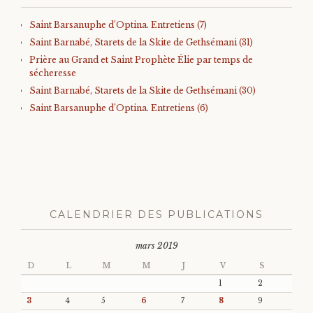
Saint Barsanuphe d’Optina. Entretiens (7)
Saint Barnabé, Starets de la Skite de Gethsémani (31)
Prière au Grand et Saint Prophète Élie par temps de
sécheresse
Saint Barnabé, Starets de la Skite de Gethsémani (30)
Saint Barsanuphe d’Optina. Entretiens (6)
CALENDRIER DES PUBLICATIONS
mars 2019
D
L
M
M
J
V
S
1
2
3
4
5
6
7
8
9