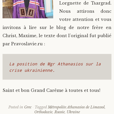
Lorgnette de Tsargrad.
Saint Sophrony l’Athonite
Staritsa Marie Makovkine
Archimandrite Lazare (Abachidzé)
Nous attirons donc
votre attention et vous
Sainte Xenia
Natalia de Vyritsa
Geronda Arsenios le Spiléote
invitons à lire sur le blog de notre frère en
Christ, Maxime, le texte dont l’original fut publié
Sainte Matrone de Moscou
Staritsa Anastasia
Gerondissa Makrina (Vassopoulou)
par Pravoslavie.ru :
Archimandrite Nathanaël (Pospelov)
La position de Mgr Athanasios sur la 
Père Héliodore
crise ukrainienne.
Saint et bon Grand Carême à toutes et tous!
Posted in
Grec
Tagged
Métropolite Athanasios de Limassol
,
Orthodoxie
,
Russie
,
Ukraine