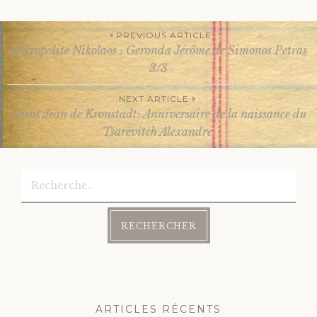
PREVIOUS ARTICLE
Métropolite Nikolaos : Geronda Jérôme de Simonos Petras
Post
3/3
NEXT ARTICLE
navigation
Saint Jean de Kronstadt: Anniversaire de la naissance du
Tsarévitch Alexandre.
Rechercher :
ARTICLES RÉCENTS