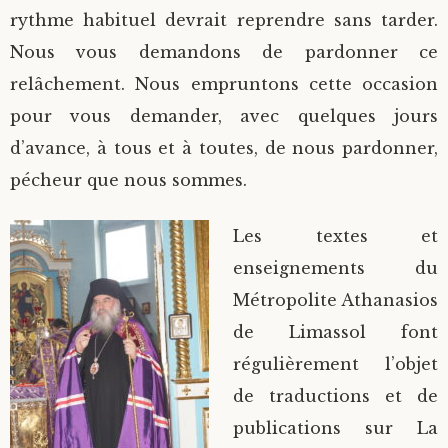
rythme habituel devrait reprendre sans tarder.
Saint Hilarion (Troïtski)
Saint Spyridon
Métropolite Zénobe (Majouga)
Archimandrite Adrien (Kirsanov)
Entretiens
Nous vous demandons de pardonner ce
relâchement. Nous empruntons cette occasion
Saint Jean de Kronstadt
Archimandrite Alipi (Voronov)
Famille spirituelle
pour vous demander, avec quelques jours
Saint Laurent de Tchernigov
Archimandrite Andronique (Loukach)
Portraits
d’avance, à tous et à toutes, de nous pardonner,
pécheur que nous sommes.
Saint Nikon d’Optina
Archimandrite Athénogène (Agapov)
Les textes et
Saint Seraphim de Sarov
Higoumène Boris (Kramtsov)
enseignements du
Métropolite Athanasios
Saint Seraphim de Vyritsa
Bienheureuses et Staritsas
de Limassol font
régulièrement l’objet
Saint Serge de Radonège
Bienheureuse Lioubouchka
Geronda Grigorios de Dochiariou
de traductions et de
Saint Siméon (Jelnine)
Bienheureuse Maria Ivanovna
Archimandrite Hippolyte (Khaline)
publications sur La