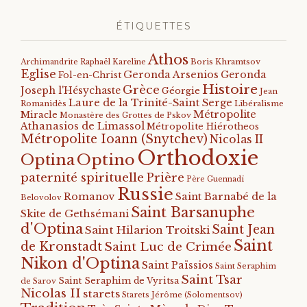
ÉTIQUETTES
Athos
Archimandrite Raphaël Kareline
Boris Khramtsov
Eglise
Geronda Arsenios
Geronda
Fol-en-Christ
Histoire
Grèce
Joseph l'Hésychaste
Géorgie
Jean
Laure de la Trinité-Saint Serge
Romanidès
Libéralisme
Métropolite
Miracle
Monastère des Grottes de Pskov
Athanasios de Limassol
Métropolite Hiérotheos
Métropolite Ioann (Snytchev)
Nicolas II
Orthodoxie
Optino
Optina
paternité spirituelle
Prière
Père Guennadi
Russie
Romanov
Saint Barnabé de la
Belovolov
Saint Barsanuphe
Skite de Gethsémani
d'Optina
Saint Jean
Saint Hilarion Troitski
Saint
de Kronstadt
Saint Luc de Crimée
Nikon d'Optina
Saint Païssios
Saint Seraphim
Saint Tsar
Saint Seraphim de Vyritsa
de Sarov
Nicolas II
starets
Starets Jérôme (Solomentsov)