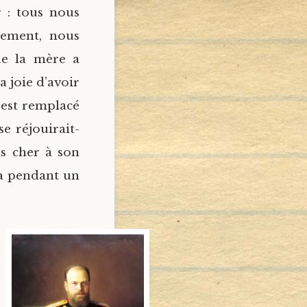
r : tous nous
tement, nous
ue la mère a
a joie d’avoir
 est remplacé
e réjouirait-
us cher à son
vra pendant un