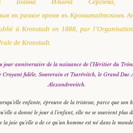
рея Iоанна Ильича Сергіева,
ныя въ разное время въ Кронштадтскомъ А
blié à Kronstadt en 1888, par l’Organisation
rale de Kronstadt.
u jour anniversaire de la naissance de l’Héritier du Trône
le Croyant fidèle, Souverain et Tsarévitch, le Grand Duc
Alexandrovitch.
rsqu’elle enfante, éprouve de la tristesse, parce que son 
u’elle a donné le jour à l’enfant, elle ne se souvient plus d
e la joie qu’elle a de ce qu’un homme est né dans le monde