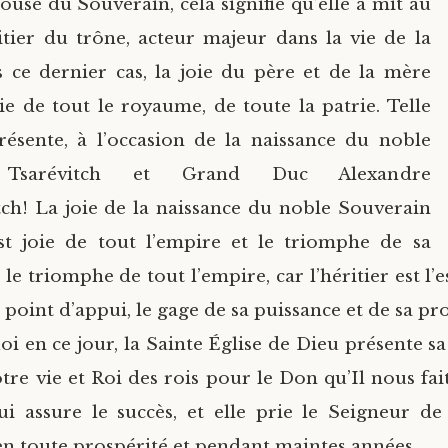
ouse du Souverain, cela signifie qu’elle a mit au
tier du trône, acteur majeur dans la vie de la
s ce dernier cas, la joie du père et de la mère
oie de tout le royaume, de toute la patrie. Telle
présente, à l’occasion de la naissance du noble
 Tsarévitch et Grand Duc Alexandre
ch! La joie de la naissance du noble Souverain
st joie de tout l’empire et le triomphe de sa
 le triomphe de tout l’empire, car l’héritier est l’
 point d’appui, le gage de sa puissance et de sa pro
oi en ce jour, la Sainte Église de Dieu présente sa
re vie et Roi des rois pour le Don qu’Il nous fait,
ui assure le succès, et elle prie le Seigneur de
n toute prospérité et pendant maintes années.