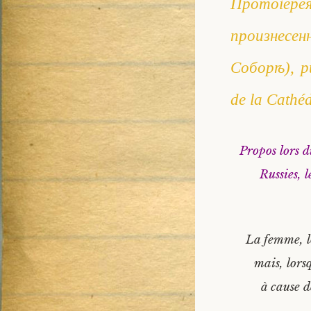
Протоіе
произнесен
Соборѣ), pu
de la Cathéd
Propos lors d
Russies, 
La femme, lo
mais, lorsq
à cause d