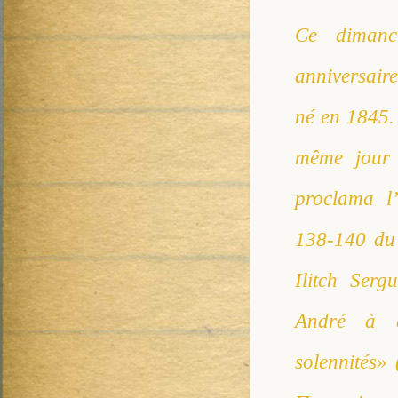
Ce dimanc
anniversair
né en 1845. 
même jour 
proclama l’
138-140 du 
Ilitch Serg
André à d
solennités