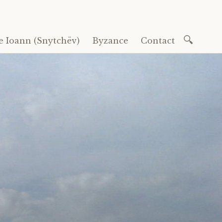
Recherc
e Ioann (Snytchëv)
Byzance
Contact