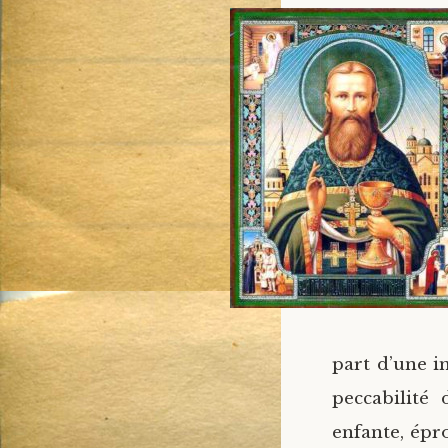
part d’une i
peccabilité
enfante, épro