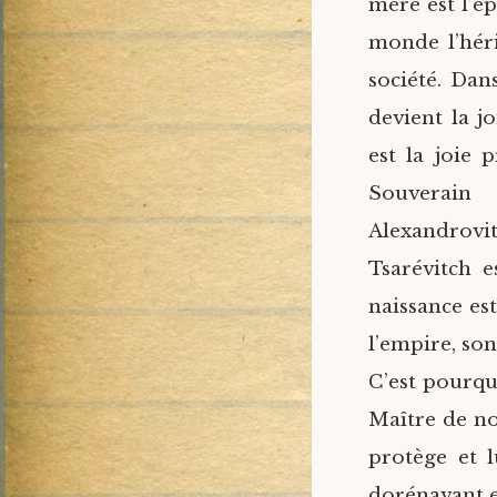
mère est l’ép
monde l’héri
société. Dan
devient la j
est la joie 
Souverain
Alexandrovit
Tsarévitch e
naissance est
l’empire, son
C’est pourqu
Maître de not
protège et l
dorénavant e