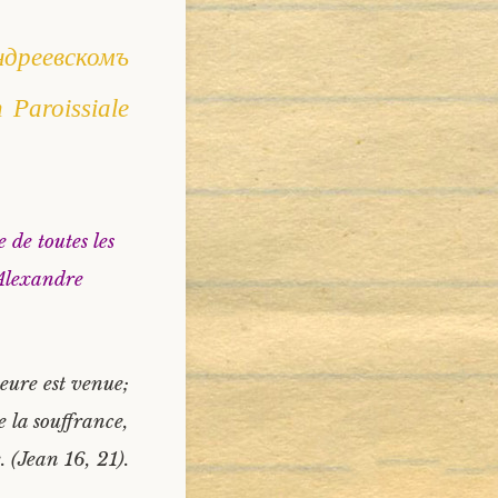
ндреевскомъ
 Paroissiale
 de toutes les
 Alexandre
heure est venue;
e la souffrance,
. (Jean 16, 21).