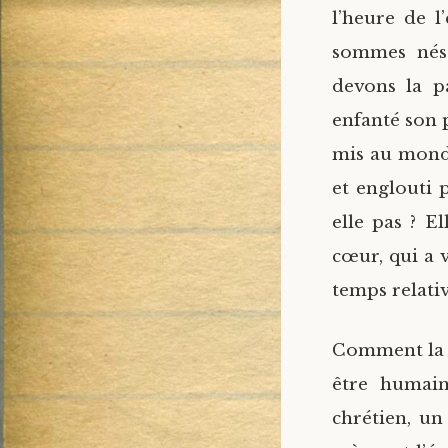
l’heure de l
sommes nés 
devons la p
enfanté son p
mis au monde
et englouti 
elle pas ? E
cœur, qui a v
temps relati
Comment la m
être humain
chrétien, un