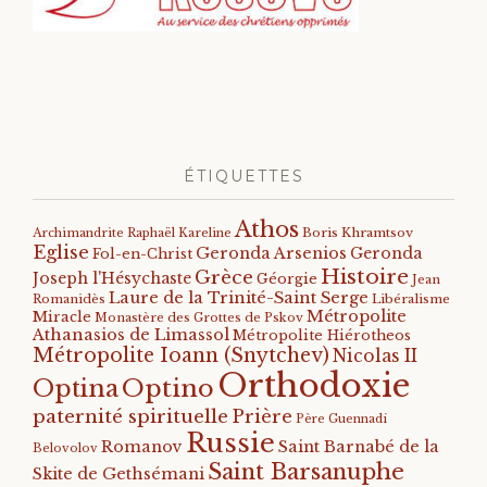
ÉTIQUETTES
Athos
Archimandrite Raphaël Kareline
Boris Khramtsov
Eglise
Geronda Arsenios
Geronda
Fol-en-Christ
Histoire
Grèce
Joseph l'Hésychaste
Géorgie
Jean
Laure de la Trinité-Saint Serge
Romanidès
Libéralisme
Métropolite
Miracle
Monastère des Grottes de Pskov
Athanasios de Limassol
Métropolite Hiérotheos
Métropolite Ioann (Snytchev)
Nicolas II
Orthodoxie
Optino
Optina
paternité spirituelle
Prière
Père Guennadi
Russie
Romanov
Saint Barnabé de la
Belovolov
Saint Barsanuphe
Skite de Gethsémani