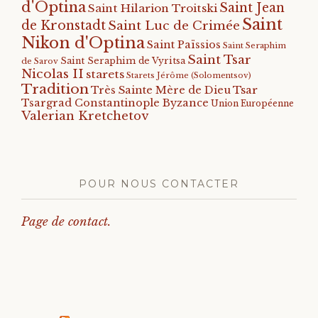
d'Optina
Saint Jean
Saint Hilarion Troitski
Saint
de Kronstadt
Saint Luc de Crimée
Nikon d'Optina
Saint Païssios
Saint Seraphim
Saint Tsar
Saint Seraphim de Vyritsa
de Sarov
Nicolas II
starets
Starets Jérôme (Solomentsov)
Tradition
Tsar
Très Sainte Mère de Dieu
Tsargrad Constantinople Byzance
Union Européenne
Valerian Kretchetov
POUR NOUS CONTACTER
Page de contact.