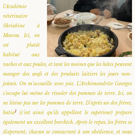
l’Académie
vétérinaire
Skriabine à
Moscou. Ici, on
est plutôt
habitué aux
vaches et aux poules, et tant les moines que les hôtes peuvent
manger des œufs et des produits laitiers les jours non-
jeûnés. On m’accueille avec joie. L’Archimandrite Georges
s’occupe lui-même de rissoler des pommes de terre. Ici, on
ne lésine pas sur les pommes de terre. D’après un des frères,
1
batia
(c’est ainsi qu’ils appellent le supérieur) prépare
également un excellent borchtch. Après le repas, les frères se
dispersent; chacun se consacrant à son obédience, et nous