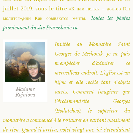
juillet 2019, sous le titre «К нам нельзя – доктор Ген
Saint Sophrony l’Athonite
Staritsa Marie Makovkine
Archimandrite Lazare (Abachidzé)
молится»,или Как сбываются мечты.
Toutes les photos
Sainte Xenia
Natalia de Vyritsa
Geronda Arsenios le Spiléote
proviennent du site Pravoslavie.ru
.
Sainte Matrone de Moscou
Staritsa Anastasia
Gerondissa Makrina (Vassopoulou)
Invitée au Monastère Saint
Georges de Mechovsk, je ne puis
Archimandrite Nathanaël (Pospelov)
m’empêcher d’admirer ce
merveilleux endroit. L’église est un
Père Héliodore
bijou et elle recèle tant d’objets
Madame
sacrés. Comment imaginer que
Rojniova
l’Archimandrite Georges
(Evdatchev), le supérieur du
monastère a commencé à le restaurer en partant quasiment
de rien. Quand il arriva, voici vingt ans, ici s’étendaient