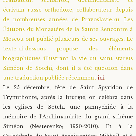
réalisateur, scénariste, documentaliste et
écrivain russe orthodoxe, collaborateur depuis
Saint Sophrony l’Athonite
Staritsa Marie Makovkine
Archimandrite Lazare (Abachidzé)
de nombreuses années de Pravoslavie.ru. Les
Sainte Xenia
Natalia de Vyritsa
Geronda Arsenios le Spiléote
Éditions du Monastère de la Sainte Rencontre à
Moscou ont publié plusieurs de ses ouvrages. Le
Sainte Matrone de Moscou
Staritsa Anastasia
Gerondissa Makrina (Vassopoulou)
texte-ci-dessous propose des éléments
biographiques illustrant la vie du saint starets
Archimandrite Nathanaël (Pospelov)
Siméon de Sotchi, dont il a été question dans
une traduction publiée récemment
ici
.
Père Héliodore
Le 25 décembre, fête de Saint Spyridon de
Trymithonte, après la liturgie, on célébra dans
les églises de Sotchi une pannychide à la
mémoire de l’Archimandrite du grand schème
Siméon (Nesterenko; 1920-2010). Et à la