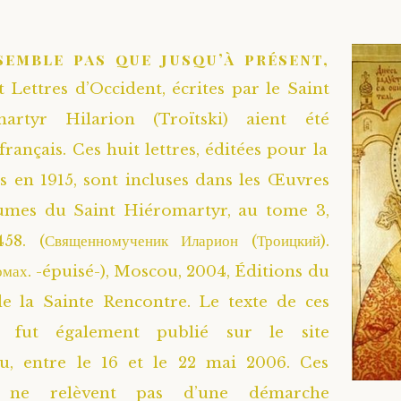
semble pas que jusqu’à présent,
t Lettres d’Occident, écrites par le Saint
artyr Hilarion (Troïtski) aient été
français. Ces huit lettres, éditées pour la
s en 1915, sont incluses dans les Œuvres
lumes du Saint Hiéromartyr, au tome 3,
8. (Священномученик Иларион (Троицкий).
томах. -épuisé-), Moscou, 2004, Éditions du
e la Sainte Rencontre. Le texte de ces
es fut également publié sur le site
.ru, entre le 16 et le 22 mai 2006. Ces
i ne relèvent pas d’une démarche