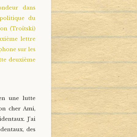
fondeur dans
opolitique du
on (Troïtski)
uxième lettre
phone sur les
ette deuxième
en une lutte
on cher Ami,
entaux. J’ai
identaux, des