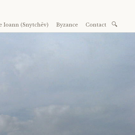
Recherc
e Ioann (Snytchëv)
Byzance
Contact