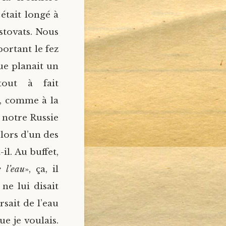
était longé à
stovats. Nous
ortant le fez
ue planait un
tout à fait
e, comme à la
 notre Russie
 lors d’un des
il. Au buffet,
 l’eau
», ça, il
 ne lui disait
rsait de l’eau
ue je voulais.