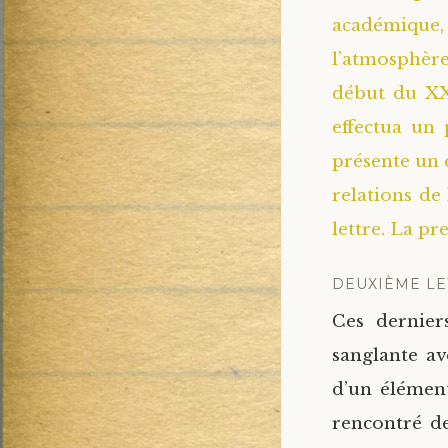
académique,
l’atmosphère
début du XXe
effectua un 
présente un 
relations de
lettre. La p
DEUXIÈME LET
Ces dernier
sanglante a
d’un élémen
rencontré de