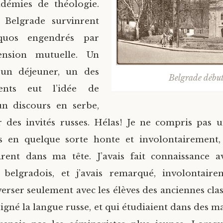
adémies de théologie.
à Belgrade survinrent
quos engendrés par
ension mutuelle. Un
d’un déjeuner, un des
Belgrade début
sents eut l’idée de
n discours en serbe,
r des invités russes. Hélas! Je ne compris pas 
eus en quelque sorte honte et involontairement,
irent dans ma tête. J’avais fait connaissance 
s belgradois, et j’avais remarqué, involontaire
erser seulement avec les élèves des anciennes clas
igné la langue russe, et qui étudiaient dans des m