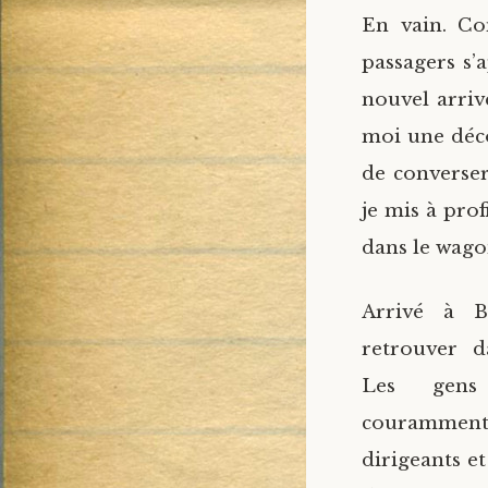
En vain. Com
passagers s’a
nouvel arriv
moi une déco
de converser
je mis à pro
dans le wago
Arrivé à B
retrouver d
Les gens
courammen
dirigeants e