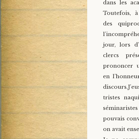
dans les ac
Toutefois, 
des quipro
l’incompréh
jour, lors 
clercs pré
prononcer u
en l’honneu
discours.J’
tristes naqu
séminariste
pouvais conv
on avait ense