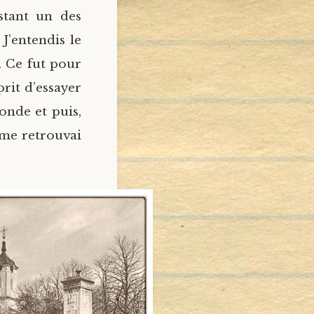
nstant un des
 J’entendis le
. Ce fut pour
rit d’essayer
onde et puis,
 me retrouvai