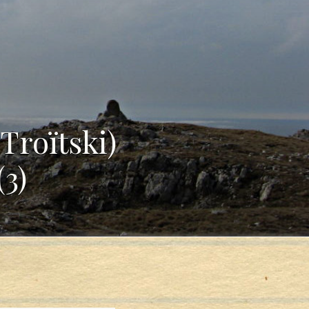
Troïtski)
(3)