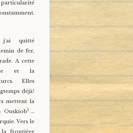
 particularité
 constamment.
’ai quitté
hemin de fer,
rade. A cette
que et la
urcs. Elles
ngtemps déjà!
cs mettent la
1
e. Ouskiob
…
rquie. Vers le
 la frontière