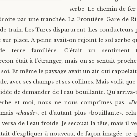
serbe. Le chemin de fer 
droite par une tranchée. La Frontière. Gare de Ri
e train. Les Turcs disparurent. Les conducteurs p
sur place. A peine avait-on rejoint le sol serbe q
de terre familière. C’était un sentiment 
re:on était à l’étranger, mais on se sentait proch
 soi. Et même le paysage avait un air qui rappelait
e, avec ses champs et ses collines. Mais voilà que
 l’idée de demander de l’eau bouillante. Qu’arriva-t-
serbe et moi, nous ne nous comprîmes pas. «
De
 mais «
chaude
», et d’autant plus «bouillante», cela
e versa de l’eau froide. Je secouai la tête, mais il ve
ntait d’expliquer à nouveau, de façon imagée, ce q