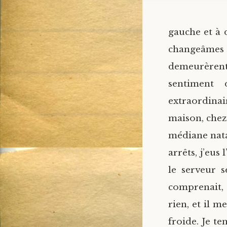
gauche et à 
changeâmes d
demeurèrent 
sentiment 
extraordinai
maison, chez
médiane natal
arrêts, j’eus
le serveur 
comprenait,
rien, et il m
froide. Je te