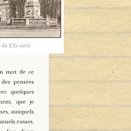
 du XXe siècle
un mot de ce
 des pensées
avec quelques
ment, que je
ses, auxquels
anuels russes.