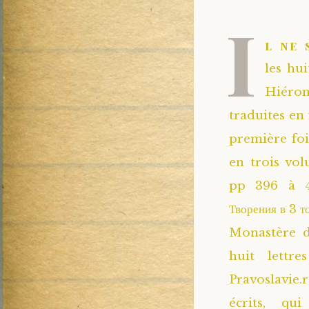
I
l ne 
les hui
Hiérom
traduites en 
première foi
en trois vo
pp 396 à 45
Творения в 3 
Monastère d
huit lettr
Pravoslavie
écrits, qu