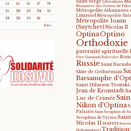
Saint Serge
Mi
Libéralisme
14
15
16
17
18
Monastère des Grottes de Psko
Métropolite Athanasios 
21
22
23
24
25
Limassol
Métropolite Hié
28
29
30
31
Métropolite Ioann
Fév »
(Snytchev)
Nicolas II
Optino
Optina
Orthodoxie
paternité spirituelle
Rom
Père Guennadi Belovolov
Russie
Saint Barnabé
Sa
Skite de Gethsémani
Barsanuphe d'Opt
Saint Hilarion Troitski
Jean de Kronstadt
Sa
Sain
Luc de Crimée
Nikon d'Optina
S
Païssios
Saint Seraphim de S
Saint
Seraphim de Vyritsa
Nicolas II
starets
Staret
Tradition
(Solomentsov)