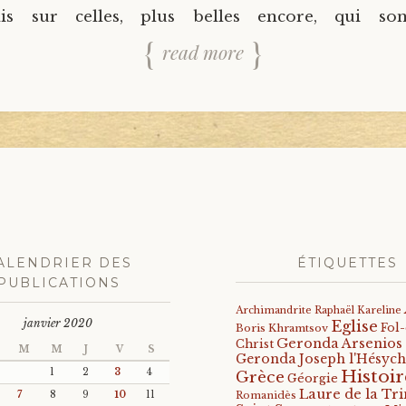
ais sur celles, plus belles encore, qui sont
read more
ALENDRIER DES
ÉTIQUETTES
PUBLICATIONS
Archimandrite Raphaël Kareline
janvier 2020
Eglise
Fol
Boris Khramtsov
Geronda Arsenios
Christ
M
M
J
V
S
Geronda Joseph l'Hésych
Histoir
1
2
3
4
Grèce
Géorgie
Laure de la Tri
7
8
9
10
11
Romanidès