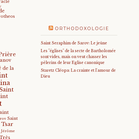
racle
v
de
rotheos
ORTHODOXOLOGIE
Saint Seraphim de Sarov: Le jeûne
Les "églises" de la secte de Bartholomée
Prière
sont vides, mais on veut chasser les
anov
pèlerins de leur Eglise canonique
 de la
Staretz Cléopa: La crainte et l'amour de
int
Dieu
ina
Saint
int
t
aint
Saint
arov
 Tsar
s Jérôme
Très