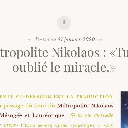
Posted on
31 janvier 2020
ropolite Nikolaos : «T
oublié le miracle.»
texte ci-dessous est la traduction
n passage du livre du
Métropolite Nikolaos
Mésogée et Lauréotique
, «
Si la vie éternelle
x vivre
» («Если вечная жизнь существует, я хочу