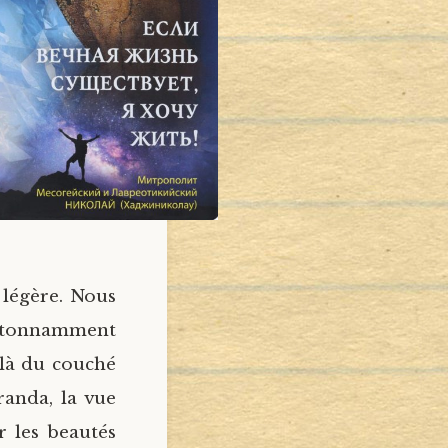
 légère. Nous
, étonnamment
elà du couché
randa, la vue
r les beautés