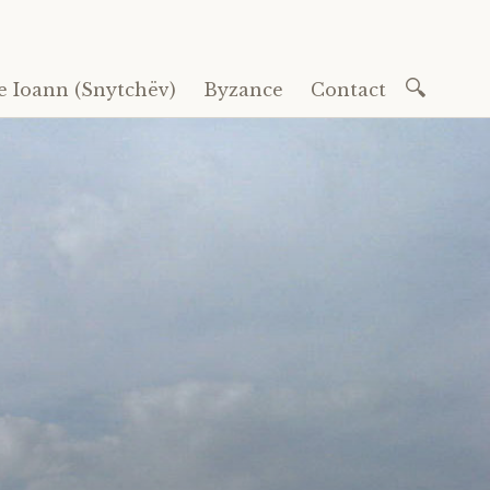
Recherc
e Ioann (Snytchëv)
Byzance
Contact