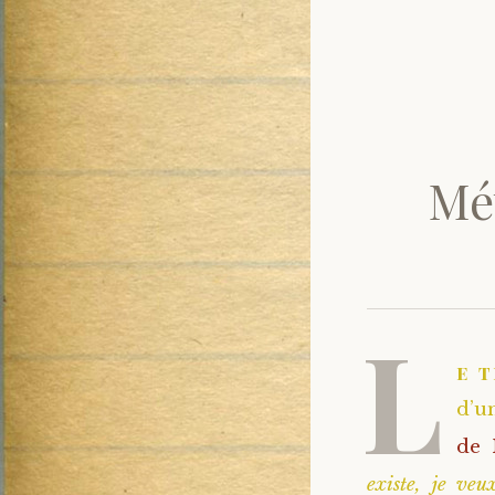
Mét
L
e 
d’u
de 
existe, je veu