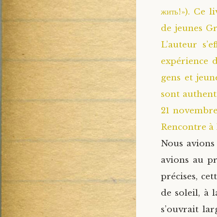
жить!»). Ce 
de jeunes Gr
L’auteur s’
expérience d
gens et jeune
sont authenti
21 novembre 
Rencontre à
Nous avions 
avions au pr
précises, ce
de soleil, à
s’ouvrait la