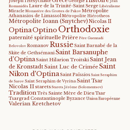
Histoire
Grèce
Joseph l'Hésychaste
Géorgie
Jean
Laure de la Trinité-Saint Serge
Romanidès
Libéralisme
Métropolite
Miracle
Monastère des Grottes de Pskov
Athanasios de Limassol
Métropolite Hiérotheos
Métropolite Ioann (Snytchev)
Nicolas II
Orthodoxie
Optino
Optina
paternité spirituelle
Prière
Père Guennadi
Russie
Romanov
Saint Barnabé de la
Belovolov
Saint Barsanuphe
Skite de Gethsémani
d'Optina
Saint Jean
Saint Hilarion Troitski
Saint
de Kronstadt
Saint Luc de Crimée
Nikon d'Optina
Saint Païssios
Saint Seraphim
Saint Tsar
Saint Seraphim de Vyritsa
de Sarov
Nicolas II
starets
Starets Jérôme (Solomentsov)
Tradition
Tsar
Très Sainte Mère de Dieu
Tsargrad Constantinople Byzance
Union Européenne
Valerian Kretchetov