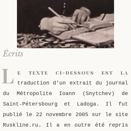
Saint Sophrony l’Athonite
Staritsa Marie Makovkine
Archimandrite Lazare (Abachidzé)
Sainte Xenia
Natalia de Vyritsa
Geronda Arsenios le Spiléote
Sainte Matrone de Moscou
Staritsa Anastasia
Gerondissa Makrina (Vassopoulou)
Écrits
Archimandrite Nathanaël (Pospelov)
L
e texte ci-dessous est la
Père Héliodore
traduction d’un extrait du journal
du Métropolite Ioann (Snytchev) de
Saint-Pétersbourg et Ladoga. Il fut
publié le 22 novembre 2005 sur le site
Ruskline.ru. Il a en outre été repris