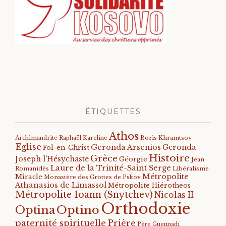
ÉTIQUETTES
Athos
Archimandrite Raphaël Kareline
Boris Khramtsov
Eglise
Geronda Arsenios
Geronda
Fol-en-Christ
Histoire
Grèce
Joseph l'Hésychaste
Géorgie
Jean
Laure de la Trinité-Saint Serge
Romanidès
Libéralisme
Métropolite
Miracle
Monastère des Grottes de Pskov
Athanasios de Limassol
Métropolite Hiérotheos
Métropolite Ioann (Snytchev)
Nicolas II
Orthodoxie
Optino
Optina
paternité spirituelle
Prière
Père Guennadi