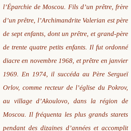
l’Éparchie de Moscou. Fils d’un prêtre, frère
Saint Sophrony l’Athonite
Staritsa Marie Makovkine
Archimandrite Lazare (Abachidzé)
d’un prêtre, l’Archimandrite Valerian est père
Sainte Xenia
Natalia de Vyritsa
Geronda Arsenios le Spiléote
de sept enfants, dont un prêtre, et grand-père
Sainte Matrone de Moscou
Staritsa Anastasia
Gerondissa Makrina (Vassopoulou)
de trente quatre petits enfants. Il fut ordonné
Archimandrite Nathanaël (Pospelov)
diacre en novembre 1968, et prêtre en janvier
1969. En 1974, il succéda au Père Sergueï
Père Héliodore
Orlov, comme recteur de l’église du Pokrov,
au village d’Akoulovo, dans la région de
Moscou. Il fréquenta les plus grands starets
pendant des dizaines d’années et accomplit