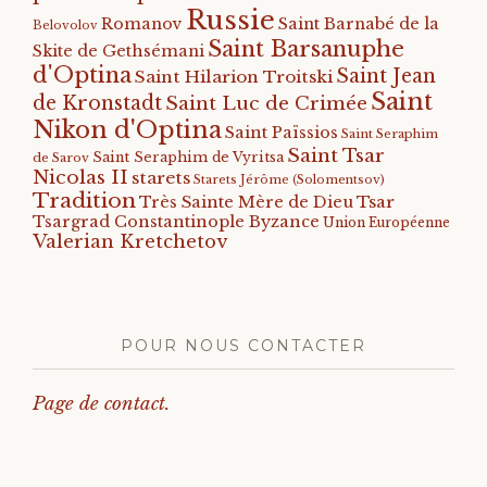
Russie
Romanov
Saint Barnabé de la
Belovolov
Saint Barsanuphe
Skite de Gethsémani
d'Optina
Saint Jean
Saint Hilarion Troitski
Saint
de Kronstadt
Saint Luc de Crimée
Nikon d'Optina
Saint Païssios
Saint Seraphim
Saint Tsar
Saint Seraphim de Vyritsa
de Sarov
Nicolas II
starets
Starets Jérôme (Solomentsov)
Tradition
Tsar
Très Sainte Mère de Dieu
Tsargrad Constantinople Byzance
Union Européenne
Valerian Kretchetov
POUR NOUS CONTACTER
Page de contact.