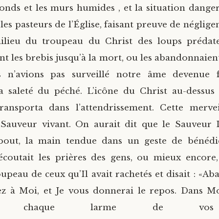
afonds et les murs humides , et la situation dange
 les pasteurs de l’Église, faisant preuve de négligen
ilieu du troupeau du Christ des loups prédate
nt les brebis jusqu’à la mort, ou les abandonnaient
 n’avions pas surveillé notre âme devenue f
la saleté du péché. L’icône du Christ au-dessu
transporta dans l’attendrissement. Cette mervei
e Sauveur vivant. On aurait dit que le Sauveur
ebout, la main tendue dans un geste de bénédict
écoutait les prières des gens, ou mieux encore,
oupeau de ceux qu’Il avait rachetés et disait : «A
nez à Moi, et Je vous donnerai le repos. Dans 
ierai chaque larme de vos