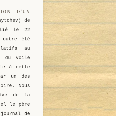
ion d’un
nytchev) de
blié le 22
 outre été
elatifs au
n du voile
sie à cette
par un des
toire. Nous
aïve de la
uel le père
 journal de