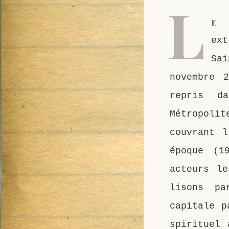
L
e 
ext
Sa
novembre 
repris da
Métropoli
couvrant l
époque (1
acteurs le
lisons pa
capitale p
spirituel 