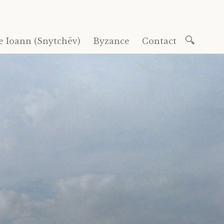
Recherc
e Ioann (Snytchëv)
Byzance
Contact