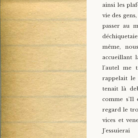
ainsi les pl
vie des gens,
passer au m
déchiquetaie
même, nous
accueillant 
l’autel me 
rappelait l
tenait là d
comme s’Il 
regard le tr
vices et ve
J’essu