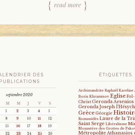
read more
ALENDRIER DES
ÉTIQUETTES
PUBLICATIONS
Archimandrite Raphaël Kareline
septembre 2020
Eglise
Fol
Boris Khramtsov
Geronda Arsenios
Christ
M
M
J
V
S
Geronda Joseph l'Hésych
Histoir
1
2
3
4
5
Grèce
Géorgie
Laure de la Tri
8
9
10
11
12
Romanidès
Saint Serge
Mi
Libéralisme
15
16
17
18
19
Monastère des Grottes de Psko
Métropolite Athanasios 
22
23
24
25
26