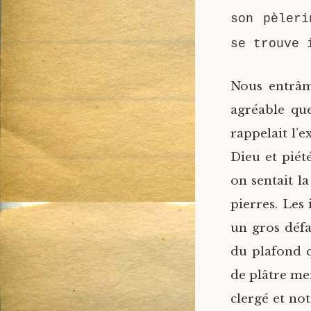
son pèleri
se trouve 
Nous entrâme
agréable que
rappelait l’
Dieu et piété
on sentait l
pierres. Les 
un gros défau
du plafond qu
de plâtre men
clergé et not