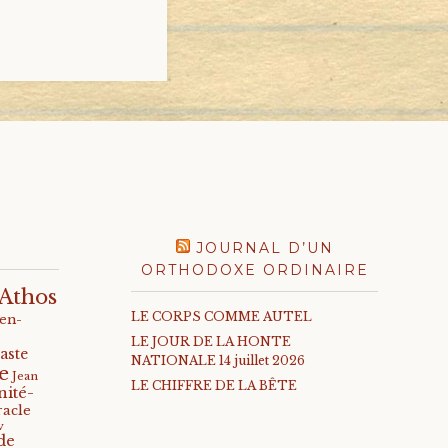
JOURNAL D’UN
ORTHODOXE ORDINAIRE
Athos
LE CORPS COMME AUTEL
-en-
LE JOUR DE LA HONTE
aste
NATIONALE 14 juillet 2026
e
Jean
LE CHIFFRE DE LA BÊTE
nité-
racle
v
de