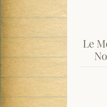
Le Mé
No