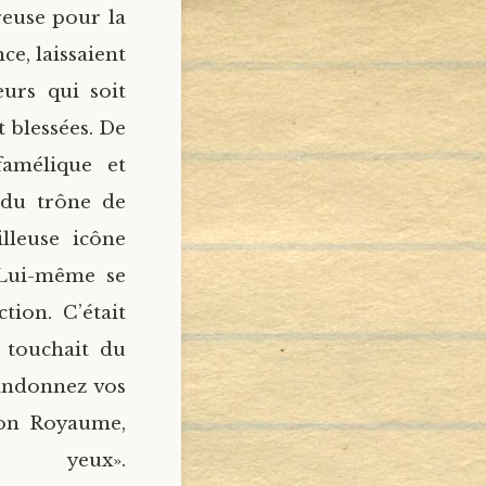
reuse pour la
ce, laissaient
urs qui soit
 blessées. De
amélique et
s du trône de
lleuse icône
 Lui-même se
ion. C’était
 touchait du
bandonnez vos
Mon Royaume,
 yeux».