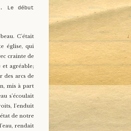
e. Le début
beau. C’était
e église, qui
ec crainte de
e et agréable;
r des arcs de
en, mis à part
eau s’écoulait
oits, l’enduit
’état de notre
l’eau, rendait