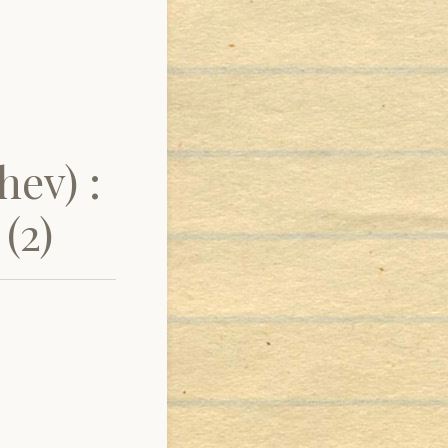
hev) :
(2)