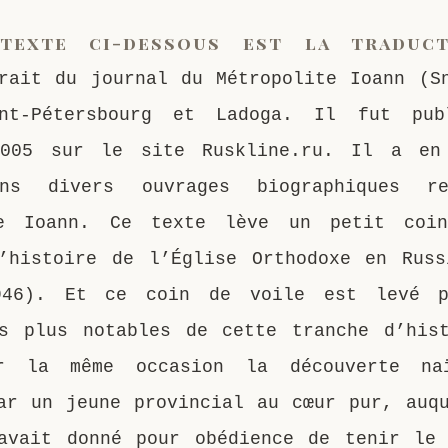
texte ci-dessous est la traduct
rait du journal du Métropolite Ioann (S
int-Pétersbourg et Ladoga. Il fut pu
2005 sur le site Ruskline.ru. Il a en
ns divers ouvrages biographiques r
te Ioann. Ce texte lève un petit coi
’histoire de l’Église Orthodoxe en Rus
946). Et ce coin de voile est levé 
s plus notables de cette tranche d’his
r la même occasion la découverte n
ar un jeune provincial au cœur pur, auq
avait donné pour obédience de tenir le