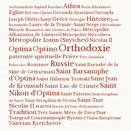
Athos
Archimandrite Raphaël Kareline
Boris Khramtsov
Eglise
Geronda Arsenios
Geronda
Fol-en-Christ
Histoire
Grèce
Joseph l'Hésychaste
Géorgie
Jean
Laure de la Trinité-Saint Serge
Romanidès
Libéralisme
Métropolite
Miracle
Monastère des Grottes de Pskov
Athanasios de Limassol
Métropolite Hiérotheos
Métropolite Ioann (Snytchev)
Nicolas II
Orthodoxie
Optino
Optina
paternité spirituelle
Prière
Père Guennadi
Russie
Romanov
Saint Barnabé de la
Belovolov
Saint Barsanuphe
Skite de Gethsémani
d'Optina
Saint Jean
Saint Hilarion Troitski
Saint
de Kronstadt
Saint Luc de Crimée
Nikon d'Optina
Saint Païssios
Saint Seraphim
Saint Tsar
Saint Seraphim de Vyritsa
de Sarov
Nicolas II
starets
Starets Jérôme (Solomentsov)
Tradition
Tsar
Très Sainte Mère de Dieu
Tsargrad Constantinople Byzance
Union Européenne
Valerian Kretchetov