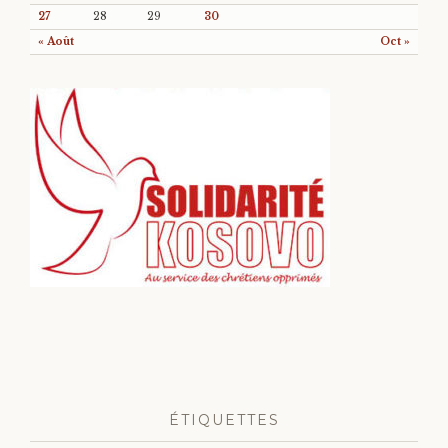
27
28
29
30
« Août
Oct »
ÉTIQUETTES