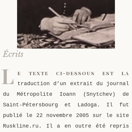
Saint Sophrony l’Athonite
Staritsa Marie Makovkine
Archimandrite Lazare (Abachidzé)
Sainte Xenia
Natalia de Vyritsa
Geronda Arsenios le Spiléote
Sainte Matrone de Moscou
Staritsa Anastasia
Gerondissa Makrina (Vassopoulou)
Écrits
Archimandrite Nathanaël (Pospelov)
L
e texte ci-dessous est la
Père Héliodore
traduction d’un extrait du journal
du Métropolite Ioann (Snytchev) de
Saint-Pétersbourg et Ladoga. Il fut
publié le 22 novembre 2005 sur le site
Ruskline.ru. Il a en outre été repris