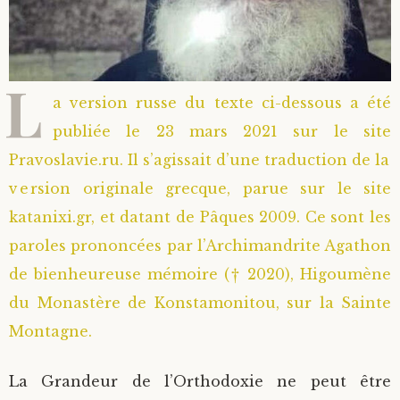
Saint Hilarion (Troïtski)
Saint Spyridon
Métropolite Zénobe (Majouga)
Archimandrite Adrien (Kirsanov)
Entretiens
L
Saint Jean de Kronstadt
Archimandrite Alipi (Voronov)
Famille spirituelle
a version russe du texte ci-dessous a été
Saint Laurent de Tchernigov
Archimandrite Andronique (Loukach)
Portraits
publiée le 23 mars 2021 sur le site
Pravoslavie.ru. Il s’agissait d’une traduction de la
Saint Nikon d’Optina
Archimandrite Athénogène (Agapov)
version originale grecque, parue sur le site
katanixi.gr, et datant de Pâques 2009. Ce sont les
Saint Seraphim de Sarov
Higoumène Boris (Kramtsov)
paroles prononcées par l’Archimandrite Agathon
de bienheureuse mémoire († 2020), Higoumène
Saint Seraphim de Vyritsa
Bienheureuses et Staritsas
du Monastère de Konstamonitou, sur la Sainte
Saint Serge de Radonège
Bienheureuse Lioubouchka
Geronda Grigorios de Dochiariou
Montagne.
Saint Siméon (Jelnine)
Bienheureuse Maria Ivanovna
Archimandrite Hippolyte (Khaline)
La Grandeur de l’Orthodoxie ne peut être