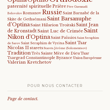
paternité spirituelle
Prière
Père Guennadi
Russie
Romanov
Saint Barnabé de la
Belovolov
Saint Barsanuphe
Skite de Gethsémani
d'Optina
Saint Jean
Saint Hilarion Troitski
Saint
de Kronstadt
Saint Luc de Crimée
Nikon d'Optina
Saint Païssios
Saint Seraphim
Saint Tsar
Saint Seraphim de Vyritsa
de Sarov
Nicolas II
starets
Starets Jérôme (Solomentsov)
Tradition
Tsar
Très Sainte Mère de Dieu
Tsargrad Constantinople Byzance
Union Européenne
Valerian Kretchetov
POUR NOUS CONTACTER
Page de contact.