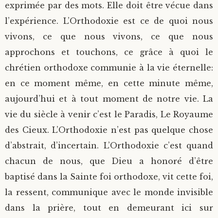
exprimée par des mots. Elle doit être vécue dans
Saint Sophrony l’Athonite
Staritsa Marie Makovkine
Archimandrite Lazare (Abachidzé)
l’expérience. L’Orthodoxie est ce de quoi nous
vivons, ce que nous vivons, ce que nous
Sainte Xenia
Natalia de Vyritsa
Geronda Arsenios le Spiléote
approchons et touchons, ce grâce à quoi le
chrétien orthodoxe communie à la vie éternelle:
Sainte Matrone de Moscou
Staritsa Anastasia
Gerondissa Makrina (Vassopoulou)
en ce moment même, en cette minute même,
Archimandrite Nathanaël (Pospelov)
aujourd’hui et à tout moment de notre vie. La
vie du siècle à venir c’est le Paradis, Le Royaume
Père Héliodore
des Cieux. L’Orthodoxie n’est pas quelque chose
d’abstrait, d’incertain. L’Orthodoxie c’est quand
chacun de nous, que Dieu a honoré d’être
baptisé dans la Sainte foi orthodoxe, vit cette foi,
la ressent, communique avec le monde invisible
dans la prière, tout en demeurant ici sur