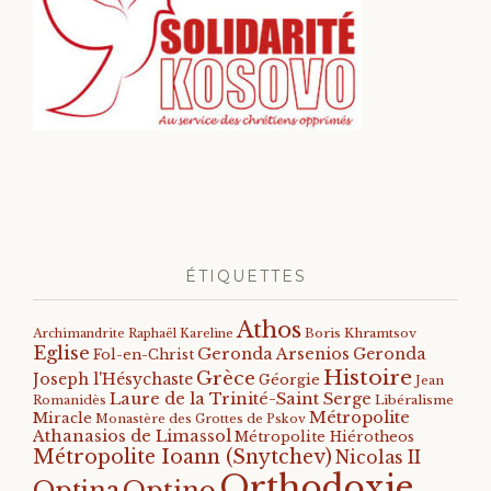
ÉTIQUETTES
Athos
Archimandrite Raphaël Kareline
Boris Khramtsov
Eglise
Geronda Arsenios
Geronda
Fol-en-Christ
Histoire
Grèce
Joseph l'Hésychaste
Géorgie
Jean
Laure de la Trinité-Saint Serge
Romanidès
Libéralisme
Métropolite
Miracle
Monastère des Grottes de Pskov
Athanasios de Limassol
Métropolite Hiérotheos
Métropolite Ioann (Snytchev)
Nicolas II
Orthodoxie
Optino
Optina