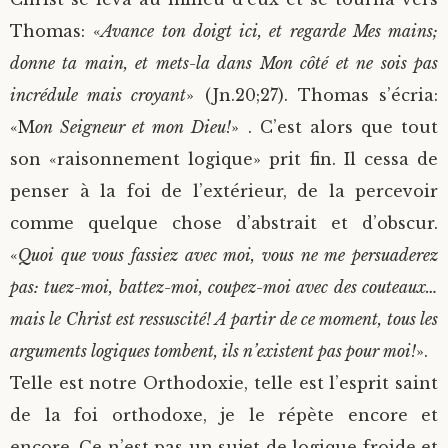
Thomas: «
Avance ton doigt ici, et regarde Mes mains;
donne ta main, et mets-la dans Mon côté et ne sois pas
incrédule mais croyant
» (Jn.20;27). Thomas s’écria:
«M
on Seigneur et mon Dieu!
» . C’est alors que tout
son «raisonnement logique» prit fin. Il cessa de
penser à la foi de l’extérieur, de la percevoir
comme quelque chose d’abstrait et d’obscur.
«
Quoi que vous fassiez avec moi, vous ne me persuaderez
pas: tuez-moi, battez-moi, coupez-moi avec des couteaux…
mais le Christ est ressuscité! A partir de ce moment, tous les
arguments logiques tombent, ils n’existent pas pour moi!
».
Telle est notre Orthodoxie, telle est l’esprit saint
de la foi orthodoxe, je le répète encore et
encore. Ce n’est pas un sujet de logique froide et