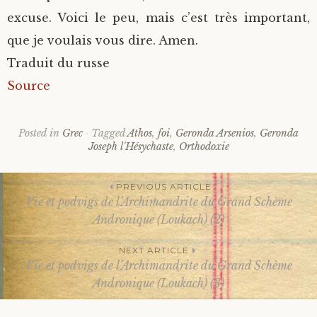
excuse. Voici le peu, mais c’est très important,
que je voulais vous dire. Amen.
Traduit du russe
Source
Posted in
Grec
Tagged
Athos
,
foi
,
Geronda Arsenios
,
Geronda
Joseph l'Hésychaste
,
Orthodoxie
PREVIOUS ARTICLE
Vie et podvigs de l’Archimandrite du Grand Schème
Post
Andronique (Loukach) (2)
NEXT ARTICLE
navigation
Vie et podvigs de l’Archimandrite du Grand Schème
Andronique (Loukach) (3)