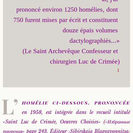
prononcé environ 1250 homélies, dont 
Saint Sophrony l’Athonite
Staritsa Marie Makovkine
Archimandrite Lazare (Abachidzé)
750 furent mises par écrit et constituent 
Sainte Xenia
Natalia de Vyritsa
Geronda Arsenios le Spiléote
douze épais volumes 
dactylographiés...»

Sainte Matrone de Moscou
Staritsa Anastasia
Gerondissa Makrina (Vassopoulou)
(Le Saint Archevêque Confesseur et 
Archimandrite Nathanaël (Pospelov)
1
Père Héliodore
L’
homélie ci-dessous, prononcée
en 1958, est intégrée dans le recueil intitulé
«Saint Luc de Crimée, Oeuvres Choisies» («Избранные
творения» page 243. Éditeur :Sibirskaia Blagozvonnitsa;