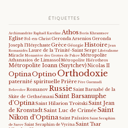
ÉTIQUETTES
Athos
Archimandrite Raphaël Kareline
Boris Khramtsov
Eglise
Geronda Arsenios
Geronda
Fol-en-Christ
Histoire
Grèce
Joseph l'Hésychaste
Géorgie
Jean
Laure de la Trinité-Saint Serge
Romanidès
Libéralisme
Métropolite
Miracle
Monastère des Grottes de Pskov
Athanasios de Limassol
Métropolite Hiérotheos
Métropolite Ioann (Snytchev)
Nicolas II
Orthodoxie
Optino
Optina
paternité spirituelle
Prière
Père Guennadi
Russie
Romanov
Saint Barnabé de la
Belovolov
Saint Barsanuphe
Skite de Gethsémani
d'Optina
Saint Jean
Saint Hilarion Troitski
Saint
de Kronstadt
Saint Luc de Crimée
Nikon d'Optina
Saint Païssios
Saint Seraphim
Saint Tsar
Saint Seraphim de Vyritsa
de Sarov