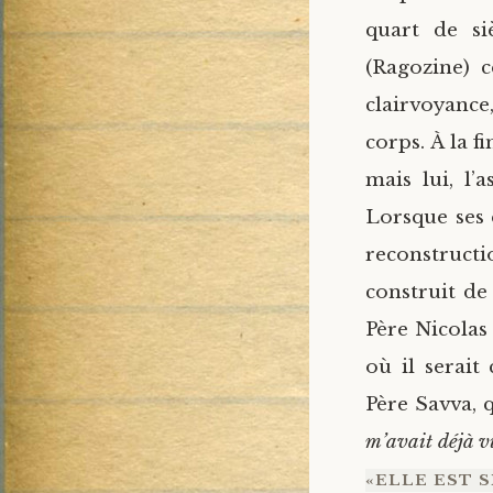
quart de siè
(Ragozine) c
clairvoyanc
corps. À la fi
mais lui, l’
Lorsque ses 
reconstructi
construit de
Père Nicolas
où il serait
Père Savva, q
m’avait déjà v
«ELLE EST S