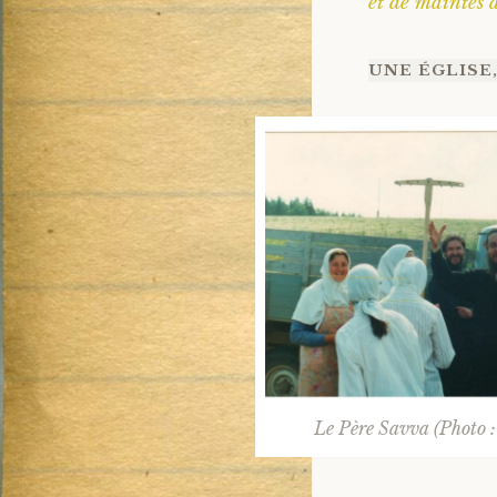
et de maintes a
UNE ÉGLISE,
Le Père Savva (Photo :