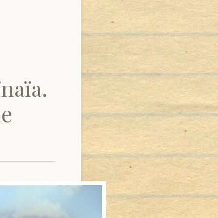
ïnaïa.
de