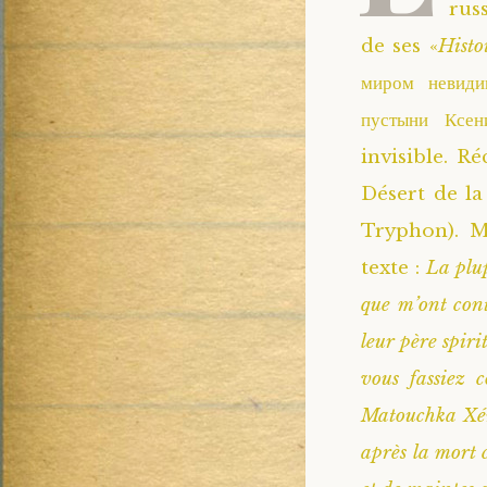
rus
de ses «
Histo
миром невиди
пустыни Ксе
invisible. R
Désert de l
Tryphon). M
texte :
La plup
que m’ont con
leur père spir
vous fassiez 
Matouchka Xén
après la mort 