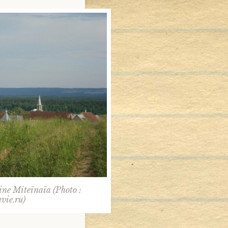
ine Miteïnaïa (Photo :
vie.ru)