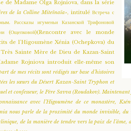
se de Madame Olga Rojniova, dans la série
ires de la Colline Miteïnaïa»
, intitulé Встреча с
мым. Рассказы игуменьи Казанской Трифоновой
нии (Ощепковой)(Rencontre avec le monde
écits de l’Higoumène Xénia (Ochepkova) du
a Très Sainte Mère de Dieu de Kazan-Saint
adame Rojniova introduit elle-même son
art de mes récits sont rédigés sur base d’histoires
tées les sœurs du Désert Kazan-Saint Tryphon et
ituel et confesseur, le Père Savva (Roudakov). Maintenant 
connaissance avec l’Higoumène de ce monastère, Ksé
ia nous parle de la proximité du monde invisible, du r
clinique, de la manière de tendre vers la paix de l’âme, d