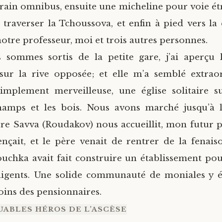
rain omnibus, ensuite une micheline pour voie étr
traverser la Tchoussova, et enfin à pied vers la 
notre professeur, moi et trois autres personnes.
sommes sortis de la petite gare, j’ai aperçu l’
sur la rive opposée; et elle m’a semblé extrao
simplement merveilleuse, une église solitaire su
hamps et les bois. Nous avons marché jusqu’à l’
Père Savva (Roudakov) nous accueillit, mon futur pè
ait, et le père venait de rentrer de la fenais
iouchka avait fait construire un établissement pou
digents. Une solide communauté de moniales y ét
soins des pensionnaires.
ABLES HÉROS DE L’ASCÈSE