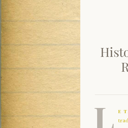
Histo
R
L
e t
tra