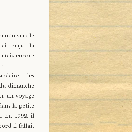
hemin vers le
’ai reçu la
’étais encore
ci.
olaire, les
 du dimanche
er un voyage
dans la petite
. En 1992, il
bord il fallait