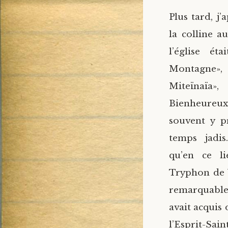
Plus tard, j
la colline a
l’église éta
Montagne»
Miteïna
Bienheureux
souvent y pr
temps jadis
qu’en ce l
Tryphon de V
remarquabl
avait acquis
l’Esprit-Sai