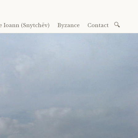
Recherc
e Ioann (Snytchëv)
Byzance
Contact