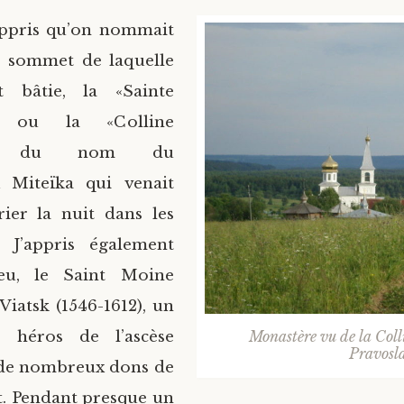
’appris qu’on nommait
u sommet de laquelle
it bâtie, la «Sainte
, ou la «Colline
ïa», du nom du
 Miteïka qui venait
ier la nuit dans les
. J’appris également
ieu, le Saint Moine
iatsk (1546-1612), un
e héros de l’ascèse
Monastère vu de la Coll
Pravosla
 de nombreux dons de
nt. Pendant presque un