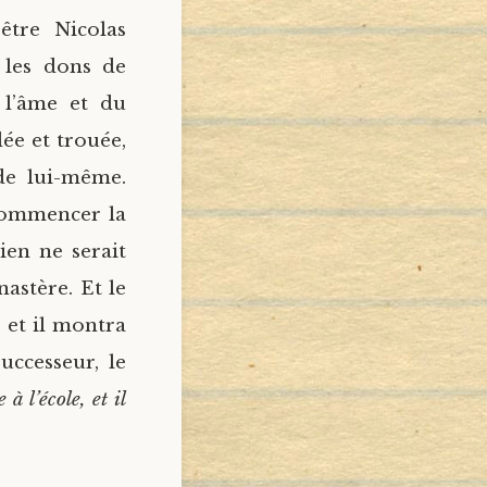
rêtre Nicolas
t les dons de
 l’âme et du
rdée et trouée,
 de lui-même.
 commencer la
ien ne serait
astère. Et le
 et il montra
uccesseur, le
 à l’école, et il