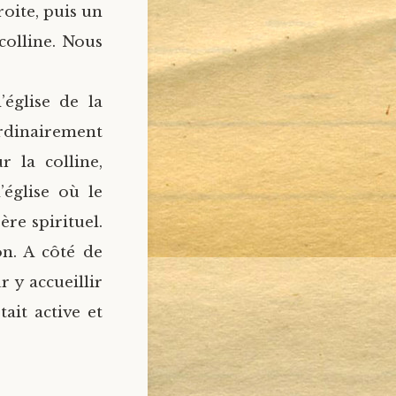
oite, puis un
colline. Nous
église de la
rdinairement
r la colline,
église où le
re spirituel.
on. A côté de
r y accueillir
ait active et