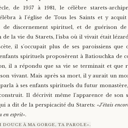
cle, de 1957 à 1981, le célèbre starets-archip
élébra à l’église de Tous les Saints et y acqui
e, de discernement spirituel, et de guérison de
n de la vie du Starets, l’isba où il vivait était léza
ascète, il s’occupait plus de ses paroissiens que
enfants spirituels proposèrent à Batiouchka de
on, il a répondu que sa vie se terminait et que r
 son vivant. Mais après sa mort, il y aurait un mon
 parla à ses enfants spirituels du futur monastère,
 construit. Il décrivit même l’apparence de son s
ui a dit de la perspicacité du Starets:
«J’étais encore
u en esprit»
.
I DOUCE À MA GORGE, TA PAROLE».