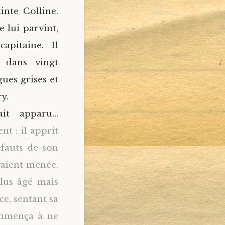
inte Colline.
e lui parvint,
apitaine. Il
: dans vingt
gues grises et
ry.
ait apparu…
t : il apprit
éfauts de son
vaient menée.
plus âgé mais
ce, sentant sa
commença à ne