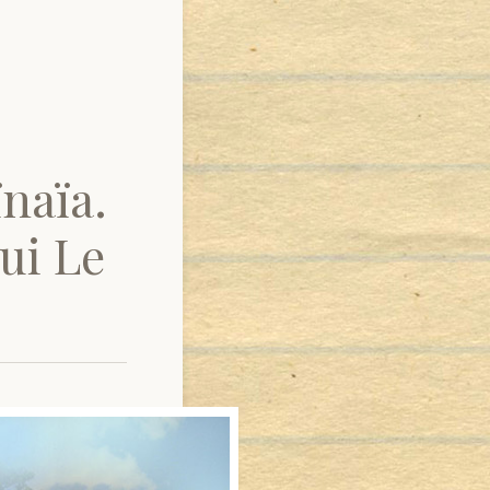
ïnaïa.
qui Le