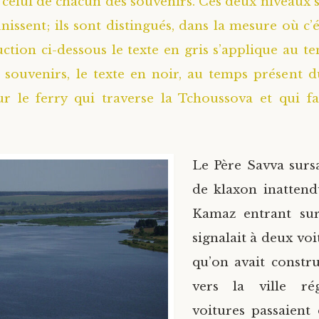
t celui de chacun des souvenirs. Ces deux niveaux 
unissent; ils sont distingués, dans la mesure où c’é
uction ci-dessous le texte en gris s’applique au t
 souvenirs, le texte en noir, au temps présent 
 le ferry qui traverse la Tchoussova et qui fai
Le Père Savva surs
de klaxon inattend
Kamaz entrant sur
signalait à deux voi
qu’on avait constr
vers la ville ré
voitures passaient