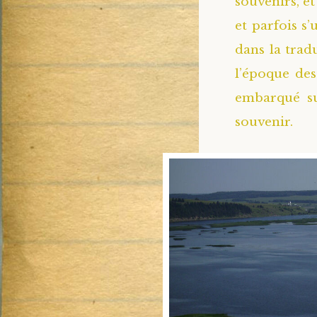
souvenirs, e
et parfois s’
dans la trad
l’époque des
embarqué sur
souvenir.