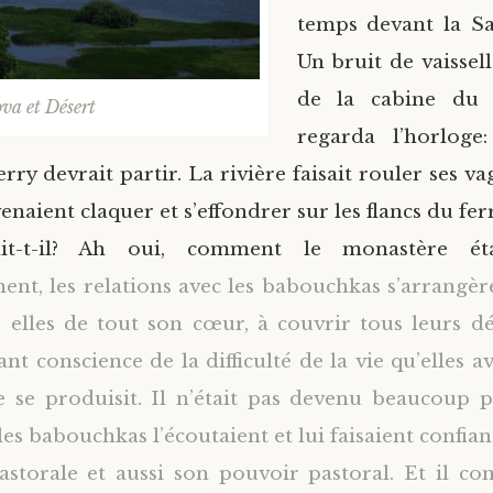
temps devant la Sa
Un bruit de vaissell
de la cabine du c
va et Désert
regarda l’horloge
erry devrait partir. La rivière faisait rouler ses va
venaient claquer et s’effondrer sur les flancs du fer
t-t-il? Ah oui, comment le monastère ét
ent, les relations avec les babouchkas s’arrangèren
 elles de tout son cœur, à couvrir tous leurs d
nt conscience de la difficulté de la vie qu’elles a
e se produisit. Il n’était pas devenu beaucoup 
es babouchkas l’écoutaient et lui faisaient confian
pastorale et aussi son pouvoir pastoral. Et il 