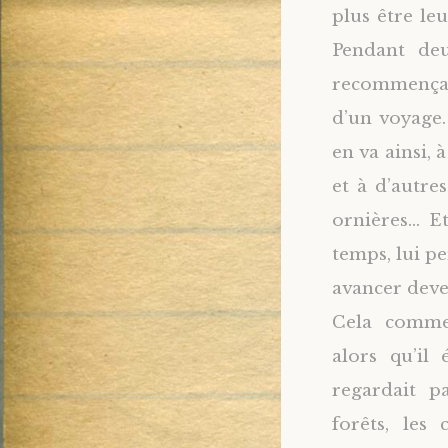
plus être le
Pendant deu
recommença 
d’un voyage.
en va ainsi,
et à d’autre
ornières… Et
temps, lui p
avancer deve
Cela commen
alors qu’il 
regardait pa
forêts, les