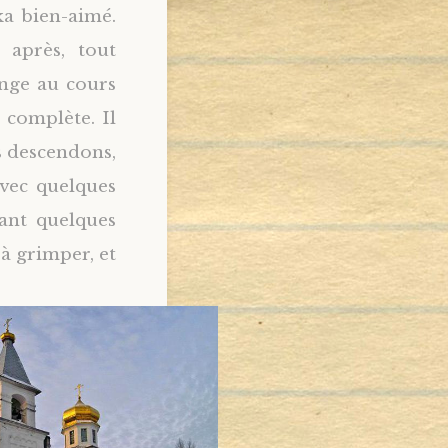
ka bien-aimé.
 après, tout
nge au cours
 complète. Il
s descendons,
avec quelques
dant quelques
à grimper, et