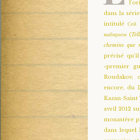
l’o
dans la série
intitulé Сей
выбираем (
Tel
chemins que n
précisé qu’i
«premier gui
Roudakov, c
encore, du 
Kazan-Saint 
avril 2012 su
monastère pr
dans lequel