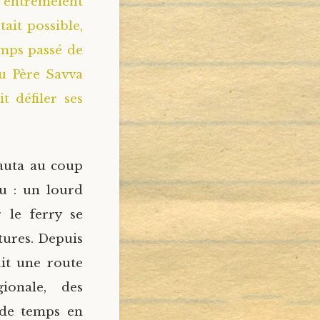
s’entremêlent
tait possible,
emps passé de
du Père Savva
t défiler ses
auta au coup
u : un lourd
 le ferry se
tures. Depuis
uit une route
gionale, des
 de temps en