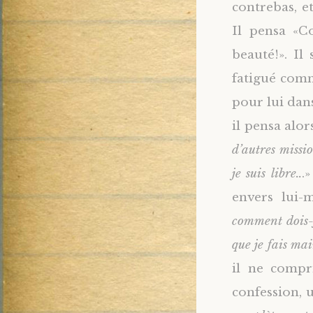
contrebas, e
Il pensa «C
beauté!». Il 
fatigué comm
pour lui dan
il pensa alors
d’autres missio
je suis libre..
.
envers lui-
comment dois-j
que je fais ma
il ne compri
confession,