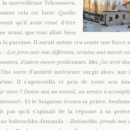
t la merveilleuse Tchoussova.
omme cela est bien! Quelle
sentit qu’il avait cessé d’être
e avant, que tout allait bien
s la paroisse. Il aurait même cru sentir une force 
 : «
Les pères sont tous différents, certains sont mariés a
nnaires, d’autres encore prédicateurs. Moi, j’ai servi dan
» Une sorte d’anxiété intérieure surgit alors, une 
même. Il s’agenouilla et pria de toute son âm
e vivre ? Donne moi un travail, un service à accomplir
intenant!
». Et le Seigneur écouta sa prière. Seulem
t pas qu’il s’agissait de la réponse à sa prièr
 une babouchka demanda :
«Batiouchka, prends-moi ch