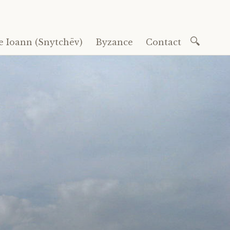
Recherc
e Ioann (Snytchëv)
Byzance
Contact