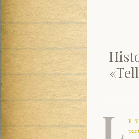
Histo
«Tell
L
e 
par