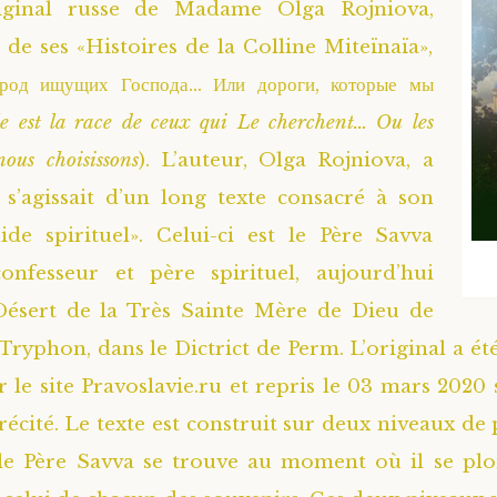
riginal russe de Madame Olga Rojniova,
 de ses «Histoires de la Colline Miteïnaïa»,
 род ищущих Господа… Или дороги, которые мы
le est la race de ceux qui Le cherchent… Ou les
ous choisissons
). L’auteur, Olga Rojniova, a
l s’agissait d’un long texte consacré à son
de spirituel». Celui-ci est le Père Savva
onfesseur et père spirituel, aujourd’hui
Désert de la Très Sainte Mère de Dieu de
Tryphon, dans le Dictrict de Perm. L’original a été
r le site Pravoslavie.ru et repris le 03 mars 2020 
écité. Le texte est construit sur deux niveaux de p
 le Père Savva se trouve au moment où il se plo