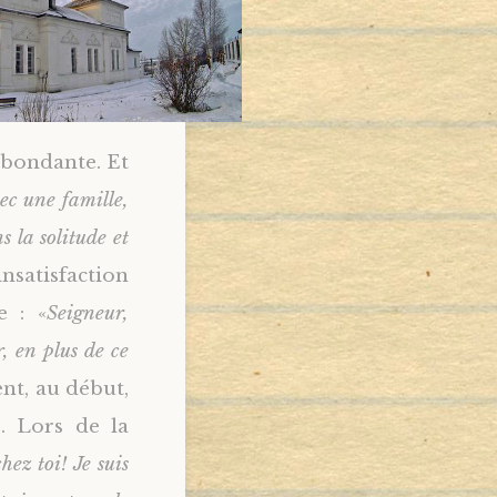
abondante. Et
vec une famille,
s la solitude et
insatisfaction
e : «
Seigneur,
, en plus de ce
ent, au début,
e. Lors de la
ez toi! Je suis