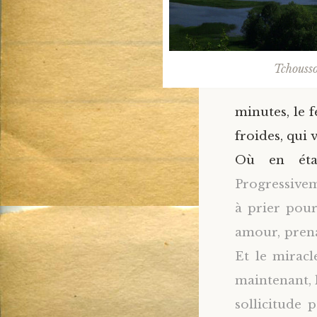
Tchousso
minutes, le f
froides, qui 
Où en étai
Progressivem
à prier pour
amour, prena
Et le miracl
maintenant, l
sollicitude 