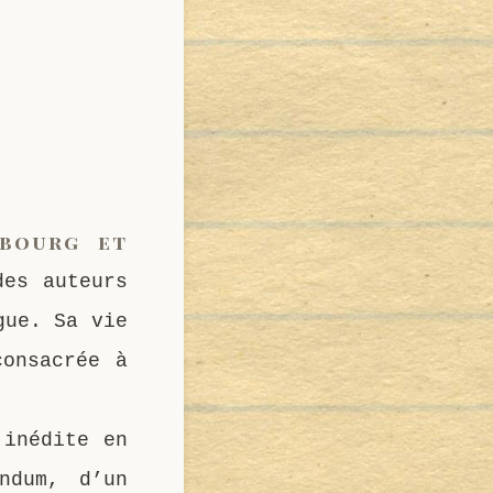
sbourg et
des auteurs
gue. Sa vie
consacrée à
 inédite en
ndum, d’un