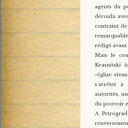
agents du po
déroula avec
contraint de
remarquable 
rédigé avant 
Mais le cou
Krasnitski 
«église viva
s’arrêter à
autorités, u
du pouvoir ec
A Petrogra
renversemen