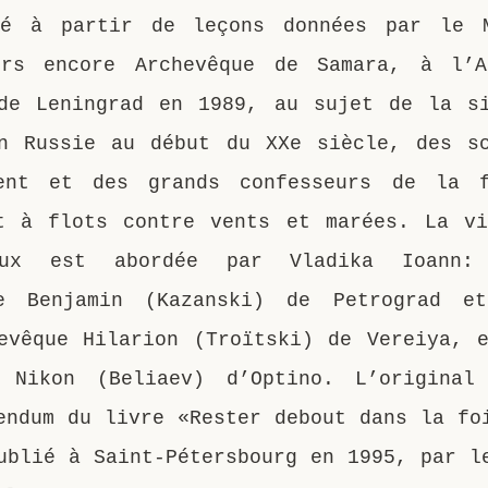
té à partir de leçons données par le M
ors encore Archevêque de Samara, à l’A
de Leningrad en 1989, au sujet de la s
n Russie au début du XXe siècle, des s
rent et des grands confesseurs de la 
t à flots contre vents et marées. La v
eux est abordée par Vladika Ioann:
te Benjamin (Kazanski) de Petrograd e
evêque Hilarion (Troïtski) de Vereiya, 
e Nikon (Beliaev) d’Optino. L’original
endum du livre «Rester debout dans la fo
ublié à Saint-Pétersbourg en 1995, par l