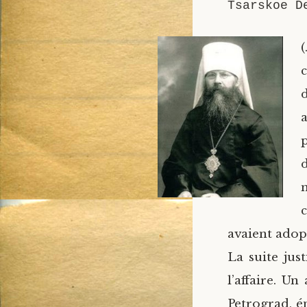
Tsarskoe D
(
p
n
c
avaient adop
La suite jus
l’affaire. U
Petrograd, é