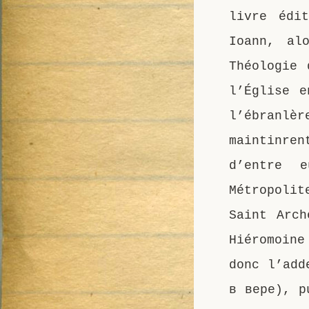
livre édi
Ioann, al
Théologie 
l’Église e
l’ébranlè
maintinren
d’entre 
Métropoli
Saint Arch
Hiéromoin
donc l’add
в вере), p