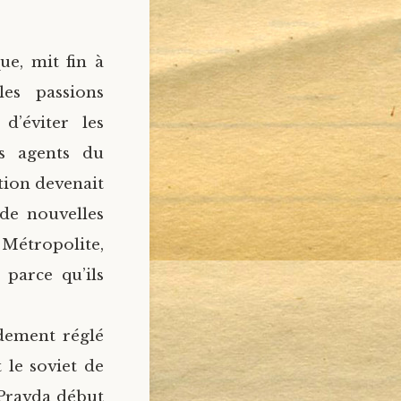
ue, mit fin à
les passions
d’éviter les
es agents du
ation devenait
 de nouvelles
 Métropolite,
 parce qu’ils
idement réglé
 le soviet de
 Pravda début