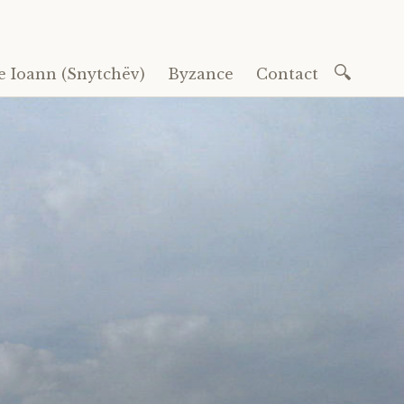
Recherc
e Ioann (Snytchëv)
Byzance
Contact