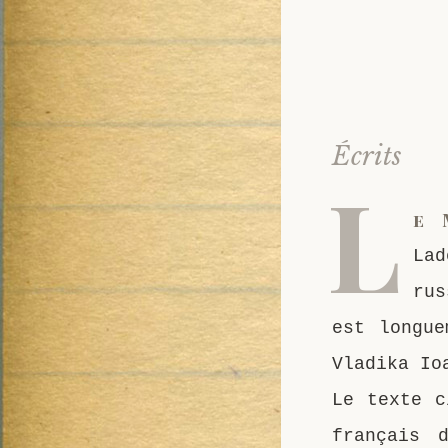
Écrits
L
e 
Lad
rus
est longue
Vladika Io
Le texte c
français 