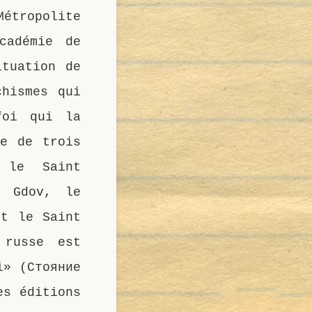
étropolite
cadémie de
ituation de
chismes qui
foi qui la
ie de trois
 le Saint
t Gdov, le
et le Saint
 russe est
i» (Стояние
es éditions