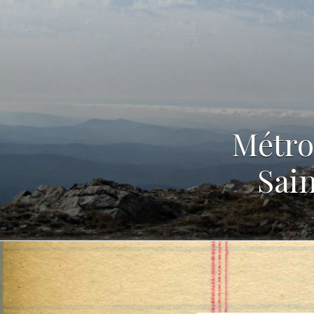
Métro
Sain