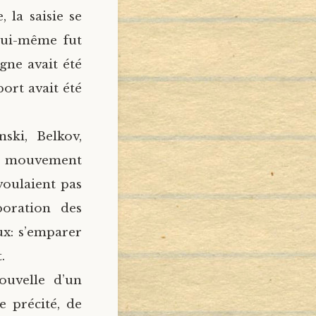
 la saisie se
 lui-même fut
gne avait été
ort avait été
ski, Belkov,
du mouvement
voulaient pas
boration des
ux: s’emparer
.
uvelle d’un
 précité, de