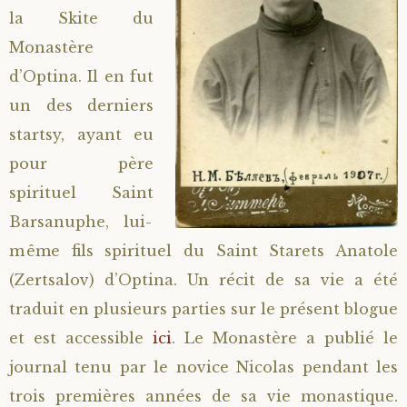
la Skite du
Saint Hilarion (Troïtski)
Saint Spyridon
Métropolite Zénobe (Majouga)
Archimandrite Adrien (Kirsanov)
Entretiens
Monastère
d’Optina. Il en fut
Saint Jean de Kronstadt
Archimandrite Alipi (Voronov)
Famille spirituelle
un des derniers
Saint Laurent de Tchernigov
Archimandrite Andronique (Loukach)
Portraits
startsy, ayant eu
pour père
Saint Nikon d’Optina
Archimandrite Athénogène (Agapov)
spirituel Saint
Barsanuphe, lui-
Saint Seraphim de Sarov
Higoumène Boris (Kramtsov)
même fils spirituel du Saint Starets Anatole
(Zertsalov) d’Optina. Un récit de sa vie a été
Saint Seraphim de Vyritsa
Bienheureuses et Staritsas
traduit en plusieurs parties sur le présent blogue
Saint Serge de Radonège
Bienheureuse Lioubouchka
Geronda Grigorios de Dochiariou
et est accessible
ici
. Le Monastère a publié le
journal tenu par le novice Nicolas pendant les
Saint Siméon (Jelnine)
Bienheureuse Maria Ivanovna
Archimandrite Hippolyte (Khaline)
trois premières années de sa vie monastique.