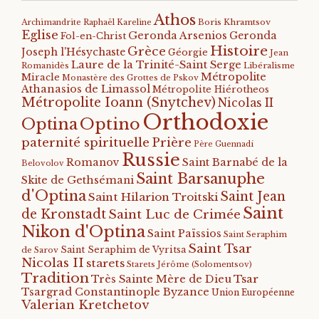
Athos
Archimandrite Raphaël Kareline
Boris Khramtsov
Eglise
Geronda Arsenios
Geronda
Fol-en-Christ
Histoire
Grèce
Joseph l'Hésychaste
Géorgie
Jean
Laure de la Trinité-Saint Serge
Romanidès
Libéralisme
Métropolite
Miracle
Monastère des Grottes de Pskov
Athanasios de Limassol
Métropolite Hiérotheos
Métropolite Ioann (Snytchev)
Nicolas II
Orthodoxie
Optino
Optina
paternité spirituelle
Prière
Père Guennadi
Russie
Romanov
Saint Barnabé de la
Belovolov
Saint Barsanuphe
Skite de Gethsémani
d'Optina
Saint Jean
Saint Hilarion Troitski
Saint
de Kronstadt
Saint Luc de Crimée
Nikon d'Optina
Saint Païssios
Saint Seraphim
Saint Tsar
Saint Seraphim de Vyritsa
de Sarov
Nicolas II
starets
Starets Jérôme (Solomentsov)
Tradition
Tsar
Très Sainte Mère de Dieu
Tsargrad Constantinople Byzance
Union Européenne
Valerian Kretchetov