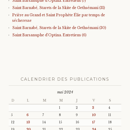
Saint Barsanuphe d’Optina. Entretiens (7)
Saint Barnabé, Starets de la Skite de Gethsémani (31)
Prière au Grand et Saint Prophète Élie par temps de
sécheresse
Saint Barnabé, Starets de la Skite de Gethsémani (30)
Saint Barsanuphe d’Optina. Entretiens (6)
CALENDRIER DES PUBLICATIONS
mai 2024
D
L
M
M
J
V
S
1
2
3
4
5
6
7
8
9
10
11
12
13
14
15
16
17
18
19
20
21
22
23
24
25