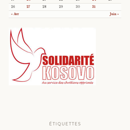
26
27
28
29
30
31
« Avr
Juin »
ÉTIQUETTES