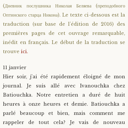
(Дневник послушника Николая Беляева (преподобного
Saint Sophrony l’Athonite
Staritsa Marie Makovkine
Archimandrite Lazare (Abachidzé)
Оптинского старца Никона). Le texte ci-dessous est la
traduction (sur base de l’édition de 2016) des
Sainte Xenia
Natalia de Vyritsa
Geronda Arsenios le Spiléote
premières pages de cet ouvrage remarquable,
Sainte Matrone de Moscou
Staritsa Anastasia
Gerondissa Makrina (Vassopoulou)
inédit en français. Le début de la traduction se
trouve
ici.
Archimandrite Nathanaël (Pospelov)
11 janvier
Père Héliodore
Hier soir, j’ai été rapidement éloigné de mon
journal. Je suis allé avec Ivanouchka chez
Batiouchka. Notre entretien a duré de huit
heures à onze heures et demie. Batiouchka a
parlé beaucoup et bien, mais comment me
rappeler de tout cela? Je vais de nouveau