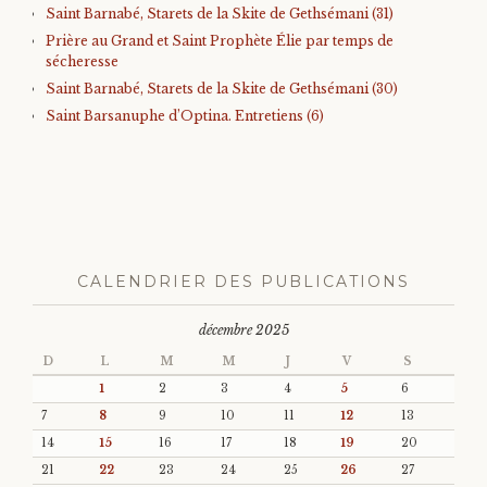
Saint Barnabé, Starets de la Skite de Gethsémani (31)
Prière au Grand et Saint Prophète Élie par temps de
sécheresse
Saint Barnabé, Starets de la Skite de Gethsémani (30)
Saint Barsanuphe d’Optina. Entretiens (6)
CALENDRIER DES PUBLICATIONS
décembre 2025
D
L
M
M
J
V
S
1
2
3
4
5
6
7
8
9
10
11
12
13
14
15
16
17
18
19
20
21
22
23
24
25
26
27