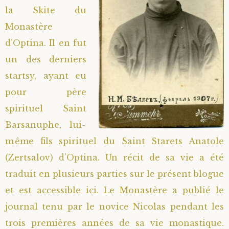
la Skite du
Saint Hilarion (Troïtski)
Saint Spyridon
Métropolite Zénobe (Majouga)
Archimandrite Adrien (Kirsanov)
Entretiens
Monastère
d’Optina. Il en fut
Saint Jean de Kronstadt
Archimandrite Alipi (Voronov)
Famille spirituelle
un des derniers
Saint Laurent de Tchernigov
Archimandrite Andronique (Loukach)
Portraits
startsy, ayant eu
pour père
Saint Nikon d’Optina
Archimandrite Athénogène (Agapov)
spirituel Saint
Barsanuphe, lui-
Saint Seraphim de Sarov
Higoumène Boris (Kramtsov)
même fils spirituel du Saint Starets Anatole
(Zertsalov) d’Optina. Un récit de sa vie a été
Saint Seraphim de Vyritsa
Bienheureuses et Staritsas
traduit en plusieurs parties sur le présent blogue
Saint Serge de Radonège
Bienheureuse Lioubouchka
Geronda Grigorios de Dochiariou
et est accessible
ici
. Le Monastère a publié le
journal tenu par le novice Nicolas pendant les
Saint Siméon (Jelnine)
Bienheureuse Maria Ivanovna
Archimandrite Hippolyte (Khaline)
trois premières années de sa vie monastique.