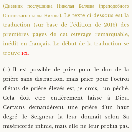
(Дневник послушника Николая Беляева (преподобного
Saint Sophrony l’Athonite
Staritsa Marie Makovkine
Archimandrite Lazare (Abachidzé)
Оптинского старца Никона). Le texte ci-dessous est la
traduction (sur base de l’édition de 2016) des
Sainte Xenia
Natalia de Vyritsa
Geronda Arsenios le Spiléote
premières pages de cet ouvrage remarquable,
Sainte Matrone de Moscou
Staritsa Anastasia
Gerondissa Makrina (Vassopoulou)
inédit en français. Le début de la traduction se
trouve
ici.
Archimandrite Nathanaël (Pospelov)
(…) Il est possible de prier pour le don de la
Père Héliodore
prière sans distraction, mais prier pour l’octroi
d’états de prière élevés est, je crois, un péché.
Cela doit être entièrement laissé à Dieu.
Certains demandèrent une prière d’un haut
degré, le Seigneur la leur donnait selon Sa
miséricorde infinie, mais elle ne leur profita pas.