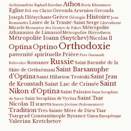
Athos
Archimandrite Raphaël Kareline
Boris Khramtsov
Eglise
Geronda Arsenios
Geronda
Fol-en-Christ
Histoire
Grèce
Joseph l'Hésychaste
Géorgie
Jean
Laure de la Trinité-Saint Serge
Romanidès
Libéralisme
Métropolite
Miracle
Monastère des Grottes de Pskov
Athanasios de Limassol
Métropolite Hiérotheos
Métropolite Ioann (Snytchev)
Nicolas II
Orthodoxie
Optino
Optina
paternité spirituelle
Prière
Père Guennadi
Russie
Romanov
Saint Barnabé de la
Belovolov
Saint Barsanuphe
Skite de Gethsémani
d'Optina
Saint Jean
Saint Hilarion Troitski
Saint
de Kronstadt
Saint Luc de Crimée
Nikon d'Optina
Saint Païssios
Saint Seraphim
Saint Tsar
Saint Seraphim de Vyritsa
de Sarov
Nicolas II
starets
Starets Jérôme (Solomentsov)
Tradition
Tsar
Très Sainte Mère de Dieu
Tsargrad Constantinople Byzance
Union Européenne
Valerian Kretchetov