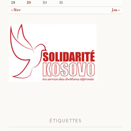
28
29
30
31
« Nov
Jan »
ÉTIQUETTES