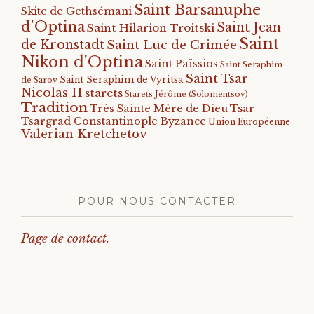
Saint Barsanuphe
Skite de Gethsémani
d'Optina
Saint Jean
Saint Hilarion Troitski
Saint
de Kronstadt
Saint Luc de Crimée
Nikon d'Optina
Saint Païssios
Saint Seraphim
Saint Tsar
Saint Seraphim de Vyritsa
de Sarov
Nicolas II
starets
Starets Jérôme (Solomentsov)
Tradition
Tsar
Très Sainte Mère de Dieu
Tsargrad Constantinople Byzance
Union Européenne
Valerian Kretchetov
POUR NOUS CONTACTER
Page de contact.