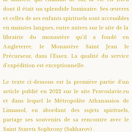
dont il était un splendide luminaire. Ses œuvres
Saint Sophrony l’Athonite
Staritsa Marie Makovkine
Archimandrite Lazare (Abachidzé)
et celles de ses enfants spirituels sont accessibles
Sainte Xenia
Natalia de Vyritsa
Geronda Arsenios le Spiléote
en maintes langues, entre autres sur le site de la
librairie du monastère qu’il a fondé en
Sainte Matrone de Moscou
Staritsa Anastasia
Gerondissa Makrina (Vassopoulou)
Angleterre, le Monastère Saint Jean le
Précurseur, dans l’Essex. La qualité du service
Archimandrite Nathanaël (Pospelov)
d’expédition est exceptionnelle.
Père Héliodore
Le texte ci-dessous est la première partie d’un
article publié en 2022 sur le site Pravoslavie.ru
et dans lequel le Métropolite Athanassios de
Limassol, en abordant des sujets spirituels,
partage ses souvenirs de sa rencontre avec le
Saint Starets Sophrony (Sakharov) .