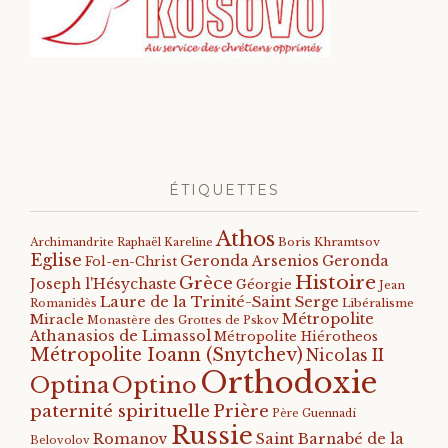
ÉTIQUETTES
Athos
Archimandrite Raphaël Kareline
Boris Khramtsov
Eglise
Geronda Arsenios
Geronda
Fol-en-Christ
Histoire
Grèce
Joseph l'Hésychaste
Géorgie
Jean
Laure de la Trinité-Saint Serge
Romanidès
Libéralisme
Métropolite
Miracle
Monastère des Grottes de Pskov
Athanasios de Limassol
Métropolite Hiérotheos
Métropolite Ioann (Snytchev)
Nicolas II
Orthodoxie
Optino
Optina
paternité spirituelle
Prière
Père Guennadi
Russie
Romanov
Saint Barnabé de la
Belovolov