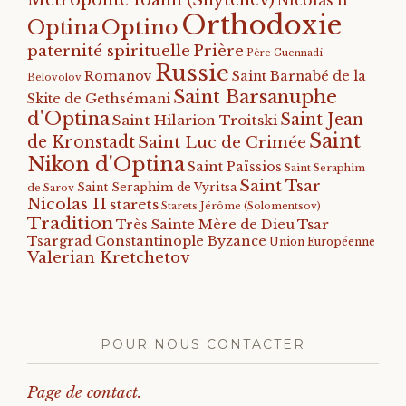
Nicolas II
Orthodoxie
Optino
Optina
paternité spirituelle
Prière
Père Guennadi
Russie
Romanov
Saint Barnabé de la
Belovolov
Saint Barsanuphe
Skite de Gethsémani
d'Optina
Saint Jean
Saint Hilarion Troitski
Saint
de Kronstadt
Saint Luc de Crimée
Nikon d'Optina
Saint Païssios
Saint Seraphim
Saint Tsar
Saint Seraphim de Vyritsa
de Sarov
Nicolas II
starets
Starets Jérôme (Solomentsov)
Tradition
Tsar
Très Sainte Mère de Dieu
Tsargrad Constantinople Byzance
Union Européenne
Valerian Kretchetov
POUR NOUS CONTACTER
Page de contact.