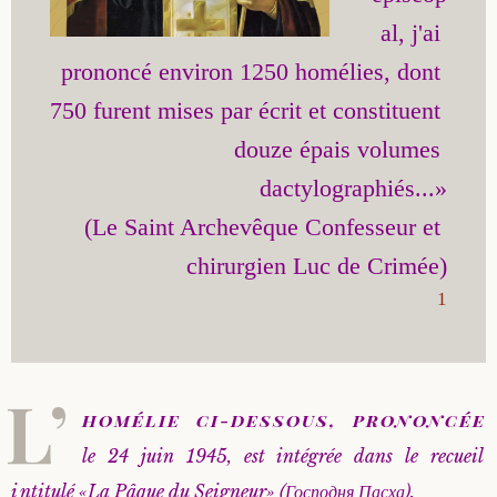
al, j'ai 
Saint Sophrony l’Athonite
Staritsa Marie Makovkine
Archimandrite Lazare (Abachidzé)
prononcé environ 1250 homélies, dont 
Sainte Xenia
Natalia de Vyritsa
Geronda Arsenios le Spiléote
750 furent mises par écrit et constituent 
douze épais volumes 
Sainte Matrone de Moscou
Staritsa Anastasia
Gerondissa Makrina (Vassopoulou)
dactylographiés...»

Archimandrite Nathanaël (Pospelov)
(Le Saint Archevêque Confesseur et 
Père Héliodore
1
L’
homélie ci-dessous, prononcée
le 24 juin 1945, est intégrée dans le recueil
intitulé «La Pâque du Seigneur» (Господня Пасха).