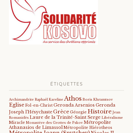
ÉTIQUETTES
Athos
Archimandrite Raphaël Kareline
Boris Khramtsov
Eglise
Geronda Arsenios
Geronda
Fol-en-Christ
Histoire
Grèce
Joseph l'Hésychaste
Géorgie
Jean
Laure de la Trinité-Saint Serge
Romanidès
Libéralisme
Métropolite
Miracle
Monastère des Grottes de Pskov
Athanasios de Limassol
Métropolite Hiérotheos
Métropolite Ioann (Snytchev)