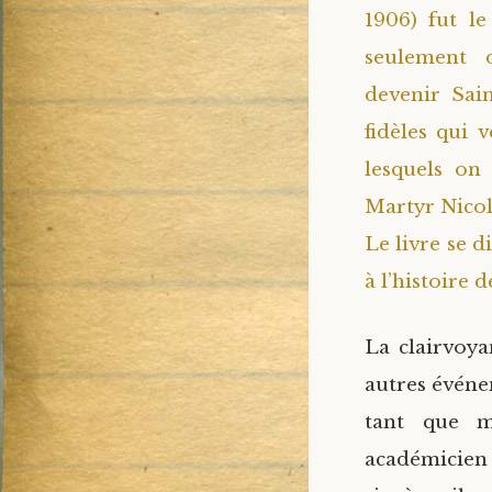
1906) fut le
seulement d
devenir Sai
fidèles qui 
lesquels on
Martyr Nicol
Le livre se 
à l’histoire d
La clairvoy
autres événe
tant que mi
académicien