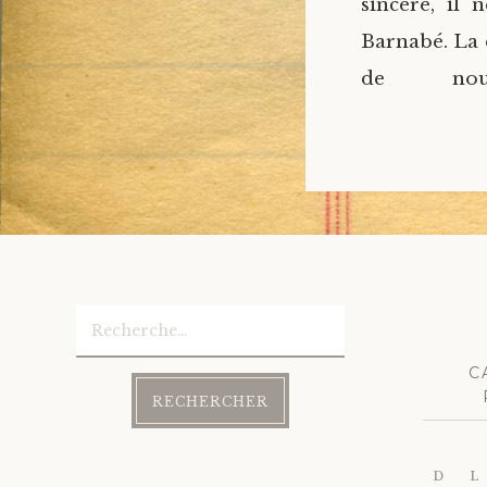
sincère, il
Barnabé. La d
de nou
Rechercher :
C
D
L