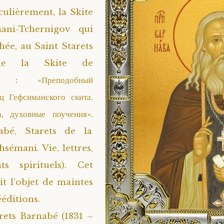
culièrement, la Skite
ani-Tchernigov qui
chée, au Saint Starets
de la Skite de
i : «Преподобный
ец Гефсиманского скита.
, духовные поучения».
abé, Starets de la
sémani. Vie, lettres,
ts spirituels). Cet
it l’objet de maintes
ééditions.
rets Barnabé (1831 –