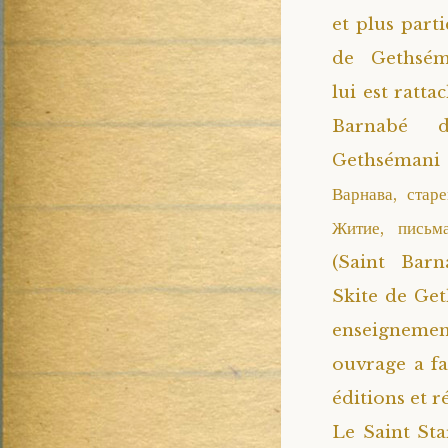
et plus parti
de Gethsém
lui est ratta
Barnabé 
Gethséman
Варнава, стар
Житие, письма
(Saint Barn
Skite de Geth
enseignemen
ouvrage a fa
éditions et r
Le Saint Sta