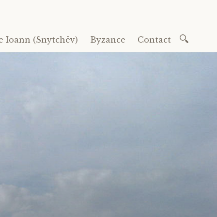
Recherc
e Ioann (Snytchëv)
Byzance
Contact