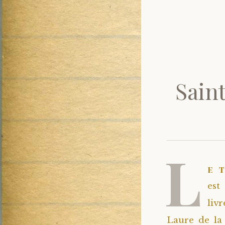
Saint
L
e 
est
liv
Laure de la 