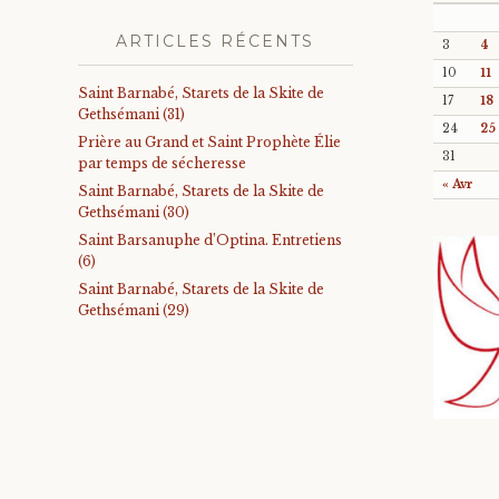
ARTICLES RÉCENTS
3
4
10
11
Saint Barnabé, Starets de la Skite de
17
18
Gethsémani (31)
24
25
Prière au Grand et Saint Prophète Élie
31
par temps de sécheresse
« Avr
Saint Barnabé, Starets de la Skite de
Gethsémani (30)
Saint Barsanuphe d’Optina. Entretiens
(6)
Saint Barnabé, Starets de la Skite de
Gethsémani (29)