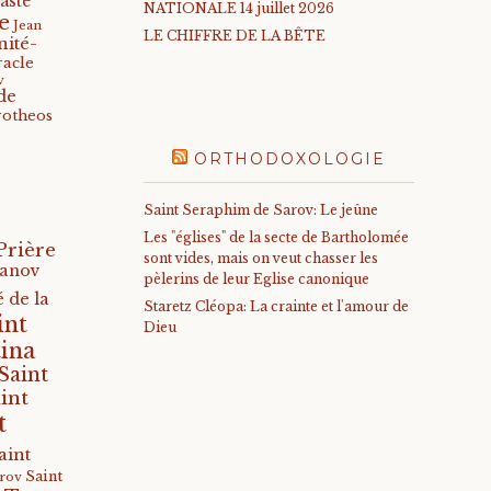
aste
NATIONALE 14 juillet 2026
e
Jean
LE CHIFFRE DE LA BÊTE
nité-
racle
v
de
rotheos
ORTHODOXOLOGIE
Saint Seraphim de Sarov: Le jeûne
Les "églises" de la secte de Bartholomée
Prière
sont vides, mais on veut chasser les
anov
pèlerins de leur Eglise canonique
 de la
Staretz Cléopa: La crainte et l'amour de
int
Dieu
ina
Saint
int
t
aint
Saint
arov