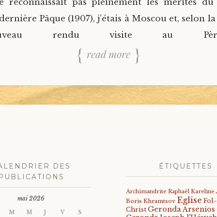
 ne reconnaissait pas pleinement les mérites d
ernière Pâque (1907), j’étais à Moscou et, selon la
veau rendu visite au Pèr
read more
ALENDRIER DES
ÉTIQUETTES
PUBLICATIONS
Archimandrite Raphaël Kareline
mai 2026
Eglise
Fol
Boris Khramtsov
Geronda Arsenios
Christ
M
M
J
V
S