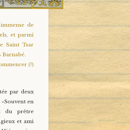
e immense de
els, et parmi
e Saint Tsar
s Barnabé.
commencer (?)
tée par deux
. «Souvent en
nt du prêtre
gieux et ami