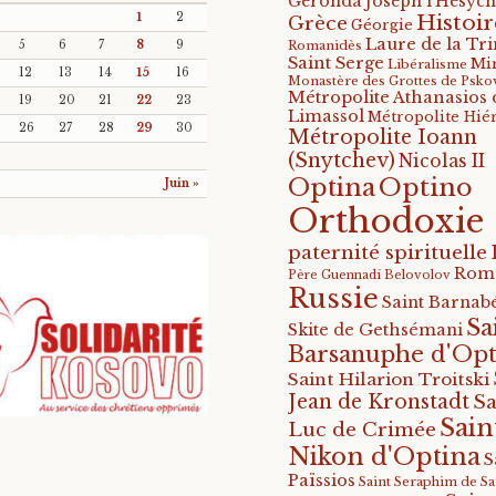
Geronda Joseph l'Hésych
Histoir
1
2
Grèce
Géorgie
Laure de la Tri
5
6
7
8
9
Romanidès
Saint Serge
Mi
Libéralisme
12
13
14
15
16
Monastère des Grottes de Psko
Métropolite Athanasios 
19
20
21
22
23
Limassol
Métropolite Hié
26
27
28
29
30
Métropolite Ioann
(Snytchev)
Nicolas II
Optino
Optina
Juin »
Orthodoxie
paternité spirituelle
Rom
Père Guennadi Belovolov
Russie
Saint Barnabé
Sa
Skite de Gethsémani
Barsanuphe d'Opt
Saint Hilarion Troitski
Jean de Kronstadt
Sa
Sain
Luc de Crimée
Nikon d'Optina
S
Païssios
Saint Seraphim de S